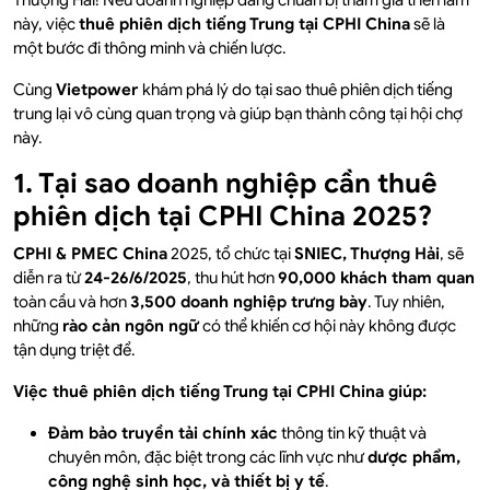
Thượng Hải! Nếu doanh nghiệp đang chuẩn bị tham gia triển lãm
này, việc
thuê phiên dịch tiếng Trung tại CPHI China
sẽ là
một bước đi thông minh và chiến lược.
Cùng
Vietpower
khám phá lý do tại sao thuê phiên dịch tiếng
trung lại vô cùng quan trọng và giúp bạn thành công tại hội chợ
này.
1. Tại sao doanh nghiệp cần thuê
phiên dịch tại CPHI China 2025?
CPHI & PMEC China
2025, tổ chức tại
SNIEC, Thượng Hải
, sẽ
diễn ra từ
24-26/6/2025
, thu hút hơn
90,000 khách tham quan
toàn cầu và hơn
3,500 doanh nghiệp trưng bày
. Tuy nhiên,
những
rào cản ngôn ngữ
có thể khiến cơ hội này không được
tận dụng triệt để.
Việc thuê phiên dịch tiếng Trung tại CPHI China giúp:
Đảm bảo truyền tải chính xác
thông tin kỹ thuật và
chuyên môn, đặc biệt trong các lĩnh vực như
dược phẩm,
công nghệ sinh học, và thiết bị y tế
.