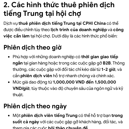
2. Các hình thức thuê phiên dịch
tiếng Trung tại hội chợ
Dịch vụ
thuê phiên dịch tiếng Trung tại CPHI China
có thể
được điều chỉnh tùy theo
lịch trình của doanh nghiệp
và
công
việc cần làm
tại hội chợ. Dưới đây là các hình thức phổ biến:
Phiên dịch theo giờ
Phù hợp với những doanh nghiệp có
thời gian giao tiếp
ngắn
tại gian hàng hoặc trong các cuộc gặp gỡ
B2B
. Thông
thường, các cuộc gặp với đối tác chỉ kéo dài từ
1-2 giờ
, và
cần
phiên dịch viên
hỗ trợ nhanh chóng và chính xác.
Mức giá dao động từ
1,000,000 VND đến 1,500,000
VND/giờ
, tùy thuộc vào độ chuyên sâu của ngôn ngữ và kỹ
thuật.
Phiên dịch theo ngày
Một
phiên dịch viên tiếng Trung
có thể hỗ trợ bạn
trong
suốt cả ngày
với các cuộc gặp gỡ khách hàng, đối tác, và
tham gia các cuộc
hội thảo chuyên đề
.