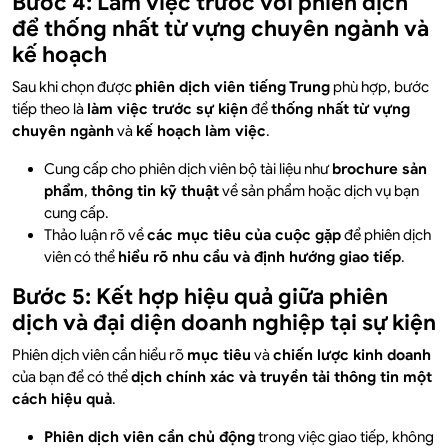
Bước 4: Làm việc trước với phiên dịch
để thống nhất từ vựng chuyên ngành và
kế hoạch
Sau khi chọn được
phiên dịch viên tiếng Trung
phù hợp, bước
tiếp theo là
làm việc trước sự kiện
để
thống nhất từ vựng
chuyên ngành
và
kế hoạch làm việc
.
Cung cấp cho phiên dịch viên bộ tài liệu như
brochure sản
phẩm
,
thông tin kỹ thuật
về sản phẩm hoặc dịch vụ bạn
cung cấp.
Thảo luận rõ về
các mục tiêu của cuộc gặp
để phiên dịch
viên có thể
hiểu rõ nhu cầu và định hướng giao tiếp
.
Bước 5: Kết hợp hiệu quả giữa phiên
dịch và đại diện doanh nghiệp tại sự kiện
Phiên dịch viên cần hiểu rõ
mục tiêu
và
chiến lược kinh doanh
của bạn để có thể
dịch chính xác và truyền tải thông tin một
cách hiệu quả
.
Phiên dịch viên cần chủ động
trong việc giao tiếp, không