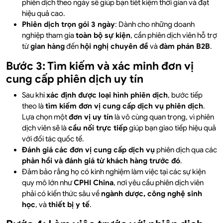
phiên dịch theo ngày sẽ giúp bạn tiết kiệm thời gian và đạt
hiệu quả cao.
Phiên dịch trọn gói 3 ngày
: Dành cho những doanh
nghiệp tham gia
toàn bộ sự kiện
, cần phiên dịch viên hỗ trợ
từ
gian hàng
đến
hội nghị chuyên đề
và
đàm phán B2B
.
Bước 3: Tìm kiếm và xác minh đơn vị
cung cấp phiên dịch uy tín
Sau khi
xác định được loại hình phiên dịch
, bước tiếp
theo là
tìm kiếm đơn vị cung cấp dịch vụ phiên dịch
.
Lựa chọn một
đơn vị uy tín
là vô cùng quan trọng, vì phiên
dịch viên sẽ là
cầu nối trực tiếp
giúp bạn giao tiếp hiệu quả
với đối tác quốc tế.
Đánh giá các đơn vị cung cấp dịch vụ
phiên dịch qua các
phản hồi và đánh giá từ khách hàng trước đó
.
Đảm bảo rằng họ có kinh nghiệm làm việc tại các sự kiện
quy mô lớn như
CPHI China
, nơi yêu cầu phiên dịch viên
phải có kiến thức sâu về
ngành dược, công nghệ sinh
học
, và
thiết bị y tế
.