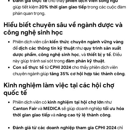
Đánh giá thực tế
cho thấy
phiên dịch viên song ngữ
giúp tiết kiệm
20% thời gian giao tiếp
trong các cuộc đàm
phán quan trọng.
Hiểu biết chuyên sâu về ngành dược và
công nghệ sinh học
Phiên dịch viên cần
kiến thức chuyên ngành vững vàng
để
dịch các thông tin kỹ thuật
như
quy trình sản xuất
dược phẩm
,
công nghệ sinh học
, và
thiết bị y tế
. Điều
này giúp tránh sai sót trong
đàm phán kỹ thuật
.
Con số thực tế
từ
CPHI 2024
cho thấy phiên dịch viên
chuyên ngành giúp
tăng 35% cơ hội hợp tác thành công
.
Kinh nghiệm làm việc tại các hội chợ
quốc tế
Phiên dịch viên có
kinh nghiệm tại hội chợ lớn
như
Canton Fair
và
MEDICA
sẽ giúp doanh nghiệp
tối ưu hóa
thời gian giao tiếp
và
nâng cao tỷ lệ thành công
.
Đánh giá từ các doanh nghiệp tham gia CPHI 2024
chỉ