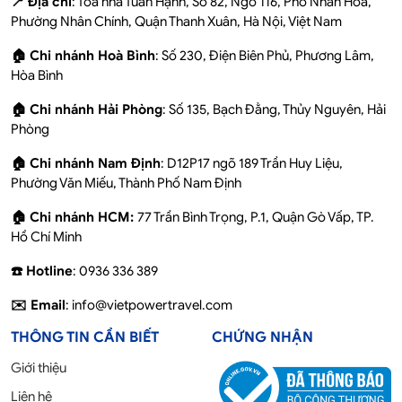
📍 Địa chỉ
: Tòa nhà Tuấn Hạnh, Số 82, Ngõ 116, Phố Nhân Hòa,
Phường Nhân Chính, Quận Thanh Xuân, Hà Nội, Việt Nam
🏠 Chi nhánh Hoà Bình
: Số 230, Điện Biên Phủ, Phương Lâm,
Hòa Bình
🏠 Chi nhánh Hải Phòng
: Số 135, Bạch Đằng, Thủy Nguyên, Hải
Phòng
🏠 Chi nhánh Nam Định
: D12P17 ngõ 189 Trần Huy Liệu,
Phường Văn Miếu, Thành Phố Nam Định
🏠 Chi nhánh HCM:
77 Trần Bình Trọng, P.1, Quận Gò Vấp, TP.
Hồ Chí Minh
☎️ Hotline
: 0936 336 389
✉️ Email
: info@vietpowertravel.com
THÔNG TIN CẦN BIẾT
CHỨNG NHẬN
Giới thiệu
Liên hệ