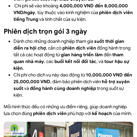
Chi phí sẽ vào khoảng
4,000,000 VND đến 8,000,000
VND/ngày
, tùy thuộc vào kinh nghiệm của
phiên dịch viên
tiếng Trung
và tính chất của sự kiện.
Phiên dịch trọn gói 3 ngày
Dành cho những doanh nghiệp tham gia
suốt thời gian
diễn ra hội chợ
, cần có
phiên dịch viên
đồng hành trong
tất cả các hoạt động từ
gian hàng triển lãm
đến
tham
quan nhà máy
, các
buổi kết nối đối tác
, và
tour hậu sự
kiện
.
Chi phí cho dịch vụ này dao động từ
10,000,000 VND đến
25,000,000 VND
, đảm bảo phiên dịch viên
hỗ trợ xuyên
suốt
và
đồng hành cùng doanh nghiệp
trong suốt sự
kiện.
Mỗi hình thức đều có những ưu điểm riêng, giúp doanh nghiệp
lựa chọn đúng
phiên dịch viên
phù hợp với
kế hoạch
của mình.