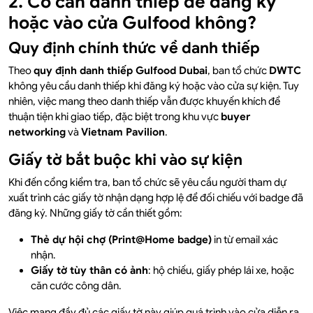
2. Có cần danh thiếp để đăng ký
hoặc vào cửa Gulfood không?
Quy định chính thức về danh thiếp
Theo
quy định danh thiếp Gulfood Dubai
, ban tổ chức
DWTC
không yêu cầu danh thiếp khi đăng ký hoặc vào cửa sự kiện. Tuy
nhiên, việc mang theo danh thiếp vẫn được khuyến khích để
thuận tiện khi giao tiếp, đặc biệt trong khu vực
buyer
networking
và
Vietnam Pavilion
.
Giấy tờ bắt buộc khi vào sự kiện
Khi đến cổng kiểm tra, ban tổ chức sẽ yêu cầu người tham dự
xuất trình các giấy tờ nhận dạng hợp lệ để đối chiếu với badge đã
đăng ký. Những giấy tờ cần thiết gồm:
Thẻ dự hội chợ (Print@Home badge)
in từ email xác
nhận.
Giấy tờ tùy thân có ảnh
: hộ chiếu, giấy phép lái xe, hoặc
căn cước công dân.
Việc mang đầy đủ các giấy tờ này giúp quá trình vào cửa diễn ra