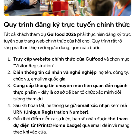
Quy trình đăng ký trực tuyến chính thức
Tất cả khách tham dự
Gulfood 2026
phải thực hiện đăng ký trực
tuyến qua trang web chính thức của hội chợ. Quy trình rất rõ
ràng và thân thiện với người dùng, gồm các bước:
Truy cập website chính thức của Gulfood
và chọn mục
“Visitor Registration”.
Điền thông tin cá nhân và nghề nghiệp
: họ tên, công ty,
chức vụ, email và quốc gia.
Cung cấp thông tin chuyên môn liên quan đến ngành
thực phẩm
– đây là cơ sở để ban tổ chức xác minh đối
tượng tham dự.
Sau khi hoàn tất, hệ thống sẽ gửi
email xác nhận
kèm
mã
URN (Unique Registration Number)
.
Gần thời điểm diễn ra sự kiện, bạn sẽ nhận được
thẻ tham
dự điện tử (Print@Home badge)
qua email để in và mang
theo khi vào cửa.