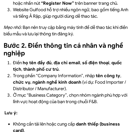
hoặc nhấn nút
“Register Now”
trên banner trang chủ.
Website Gulfood hỗ trợ nhiều ngôn ngữ, bao gồm tiếng Anh
và tiếng Ả Rập, giúp người dùng dễ thao tác.
Mẹo nhỏ:
Bạn nên truy cập bằng máy tính để dễ thao tác khi điền
biểu mẫu và lưu lại thông tin đăng ký.
Bước 2. Điền thông tin cá nhân và nghề
nghiệp
Điền
họ tên đầy đủ
,
địa chỉ email
,
số điện thoại
,
quốc
tịch
,
thành phố cư trú
.
Trong phần “Company Information”, nhập
tên công ty
,
chức vụ
,
ngành nghề kinh doanh
(ví dụ: Food Importer /
Distributor / Manufacturer).
Ở mục “Business Category”, chọn nhóm ngành phù hợp với
lĩnh vực hoạt động của bạn trong chuỗi F&B.
Lưu ý:
Không cần tải lên hoặc cung cấp
danh thiếp (business
card)
.