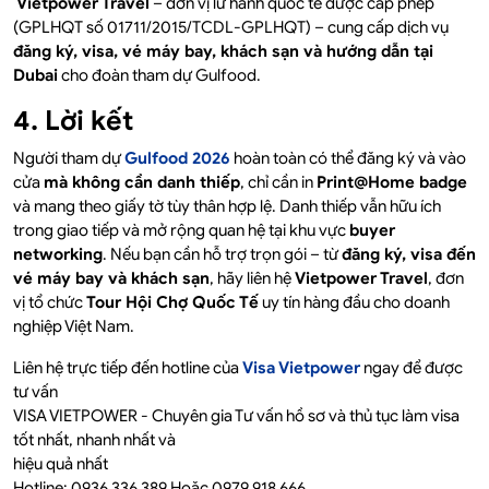
Vietpower Travel
– đơn vị lữ hành quốc tế được cấp phép
(GPLHQT số 01711/2015/TCDL-GPLHQT) – cung cấp dịch vụ
đăng ký, visa, vé máy bay, khách sạn và hướng dẫn tại
Dubai
cho đoàn tham dự Gulfood.
4. Lời kết
Người tham dự
Gulfood 2026
hoàn toàn có thể đăng ký và vào
cửa
mà không cần danh thiếp
, chỉ cần in
Print@Home badge
và mang theo giấy tờ tùy thân hợp lệ. Danh thiếp vẫn hữu ích
trong giao tiếp và mở rộng quan hệ tại khu vực
buyer
networking
. Nếu bạn cần hỗ trợ trọn gói – từ
đăng ký, visa đến
vé máy bay và khách sạn
, hãy liên hệ
Vietpower Travel
, đơn
vị tổ chức
Tour Hội Chợ Quốc Tế
uy tín hàng đầu cho doanh
nghiệp Việt Nam.
Liên hệ trực tiếp đến hotline của
Visa Vietpower
ngay để được
tư vấn
VISA VIETPOWER - Chuyên gia Tư vấn hồ sơ và thủ tục làm visa
tốt nhất, nhanh nhất và
hiệu quả nhất
Hotline: 0936 336 389 Hoặc 0979 918 666