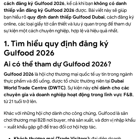
cách đăng ký Gulfood 2026
, kể cả khi bạn
không có danh
thiếp vẫn đăng ký Gulfood 2026
được. Bài viết này sẽ giúp
bạn hiểu rõ
quy định danh thiếp Gulfood Dubai
, cách đăng ký
online, các loại giấy tờ cần thiết và lưu ý quan trọng để tham dự
sự kiện một cách chuyên nghiệp, hợp lệ và hiệu quả nhất.
1. Tìm hiểu quy định đăng ký
Gulfood 2026
Ai có thể tham dự Gulfood 2026?
Gulfood 2026
là hội chợ thương mại quốc tế uy tín trong ngành
thực phẩm và đồ uống, được tổ chức thường niên tại
Dubai
World Trade Centre (DWTC)
. Sự kiện này
chỉ dành cho các
chuyên gia và doanh nghiệp hoạt động trong lĩnh vực F&B
,
từ 21 tuổi trở lên.
Khác với những hội chợ dành cho công chúng, Gulfood là sân
chơi thương mại B2B nơi buyer, nhà sản xuất, và đơn vị nhập khẩu
– xuất khẩu gặp gỡ để trao đổi cơ hội hợp tác.
Khách thương mại (Trade Visitors):
đại diện doanh