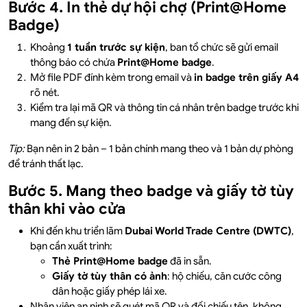
Bước 4. In thẻ dự hội chợ (Print@Home
Badge)
Khoảng
1 tuần trước sự kiện
, ban tổ chức sẽ gửi email
thông báo có chứa
Print@Home badge
.
Mở file PDF đính kèm trong email và
in badge trên giấy A4
rõ nét.
Kiểm tra lại mã QR và thông tin cá nhân trên badge trước khi
mang đến sự kiện.
Tip:
Bạn nên in 2 bản – 1 bản chính mang theo và 1 bản dự phòng
để tránh thất lạc.
Bước 5. Mang theo badge và giấy tờ tùy
thân khi vào cửa
Khi đến khu triển lãm
Dubai World Trade Centre (DWTC)
,
bạn cần xuất trình:
Thẻ Print@Home badge
đã in sẵn.
Giấy tờ tùy thân có ảnh
: hộ chiếu, căn cước công
dân hoặc giấy phép lái xe.
Nhân viên an ninh sẽ quét mã QR và đối chiếu tên, không