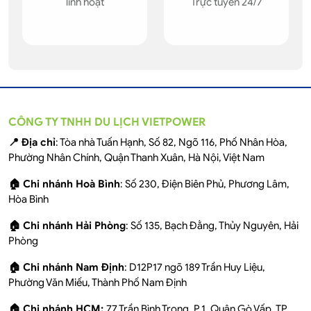
linh hoạt
Trực tuyến 24/7
CÔNG TY TNHH DU LỊCH VIETPOWER
📍 Địa chỉ
: Tòa nhà Tuấn Hạnh, Số 82, Ngõ 116, Phố Nhân Hòa,
Phường Nhân Chính, Quận Thanh Xuân, Hà Nội, Việt Nam
🏠 Chi nhánh Hoà Bình
: Số 230, Điện Biên Phủ, Phương Lâm,
Hòa Bình
🏠 Chi nhánh Hải Phòng
: Số 135, Bạch Đằng, Thủy Nguyên, Hải
Phòng
🏠 Chi nhánh Nam Định
: D12P17 ngõ 189 Trần Huy Liệu,
Phường Văn Miếu, Thành Phố Nam Định
🏠 Chi nhánh HCM:
77 Trần Bình Trọng, P.1, Quận Gò Vấp, TP.