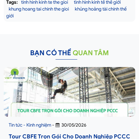
Tags:
tinh hinh kinh te the gioi
tình hình kinh tế thế giới
khung hoang tai chinh the gioi
khủng hoảng tài chính thế
giới
BẠN CÓ THỂ
QUAN TÂM
Tin tức - Kinh nghiệm
-
30/05/2026
Tour CBFE Trọn Gói Cho Doanh Nghiệp PCCC