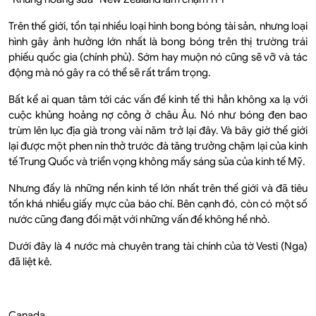
Trên thế giới, tồn tại nhiều loại hình bong bóng tài sản, nhưng loại
hình gây ảnh hưởng lớn nhất là bong bóng trên thị trường trái
phiếu quốc gia (chính phủ). Sớm hay muộn nó cũng sẽ vỡ và tác
động mà nó gây ra có thể sẽ rất trầm trọng.
Bất kể ai quan tâm tới các vấn đề kinh tế thì hẳn không xa lạ với
cuộc khủng hoảng nợ công ở châu Âu. Nó như bóng đen bao
trùm lên lục địa già trong vài năm trở lại đây. Và bây giờ thế giới
lại được một phen nín thở trước đà tăng trưởng chậm lại của kinh
tế Trung Quốc và triển vọng không mấy sáng sủa của kinh tế Mỹ.
Nhưng đấy là những nền kinh tế lớn nhất trên thế giới và đã tiêu
tốn khá nhiều giấy mực của báo chí. Bên cạnh đó, còn có một số
nước cũng đang đối mặt với những vấn đề không hề nhỏ.
Dưới đây là 4 nước mà chuyên trang tài chính của tờ Vesti (Nga)
đã liệt kê.
Canada