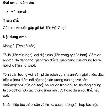
Gửi email cảm ơn:
Mẫu email:
Tiêu đề:
Cảm ơn vì cuộc gặp gỡ tại [Tên Hội Chợ]
Nội dung email:
Kính gửi [Tên đối tác],
Tôi là [Tên của bạn], đại diện của [Tên công ty của bạn]. Cảm ơn
anh/chị đã dành thời gian trao đổi tại gian hàng của chúng tôi tại
hội chợ [Tên hội chợ].
Tôi rất ấn tượng với [sản phẩm/dịch vụ] mà anh/chị giới thiệu, đặc
biệt là [nêu điểm nổi bật hoặc ấn tượng của bạn về sản
phẩm/dịch vụ của đối tác]. Sau cuộc trao đổi, tôi tin rằng chúng
ta có cơ hội hợp tác trong [nêu lĩnh vực hoặc dự án cụ thể, nếu
có].
Nhằm tiếp tục thảo luận và tìm ra các phương án hợp tác hiệu