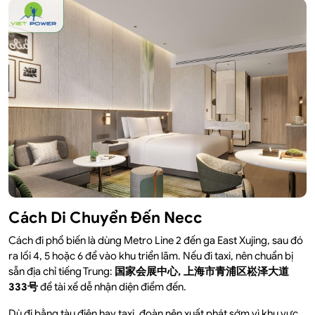
Cách Di Chuyển Đến Necc
Cách đi phổ biến là dùng Metro Line 2 đến ga East Xujing, sau đó
ra lối 4, 5 hoặc 6 để vào khu triển lãm. Nếu đi taxi, nên chuẩn bị
sẵn địa chỉ tiếng Trung:
国家会展中心, 上海市青浦区崧泽大道
333号
để tài xế dễ nhận diện điểm đến.
Dù đi bằng tàu điện hay taxi, đoàn nên xuất phát sớm vì khu vực