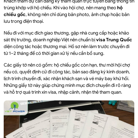
Khách tham dự cần đăng ký tham quan trực tuyến bằng thông tin
trùng khớp với hộ chiếu. Khi vào hội chợ, nên mang theo
hộ
chiếu gốc
, không nên chỉ dùng bản photo, ảnh chụp hoặc bản
lưu trong điện thoại.
Nếu đi với mục đích giao thương, gặp nhà cung cấp hoặc khảo
sát thị trường, doanh nghiệp Việt nên chuẩn bị
visa Trung Quốc
diện công tác hoặc thương mại. Hồ sơ nên làm trước chuyến đi
từ 1–2 tháng để có thời gian xử lý nếu cần bổ sung.
Các giấy tờ nên có gồm: hộ chiếu gốc còn hạn, thư mời hội chợ
nếu có, quyết định cử đi công tác, bản sao đăng ký kinh doanh,
lịch trình chuyến đi, xác nhận khách sạn và vé máy bay khứ hồi.
Những giấy tờ này giúp chứng minh mục đích chuyến đi rõ ràng
và hỗ trợ quá trình xin visa, nhập cảnh, nhận thẻ tham quan.