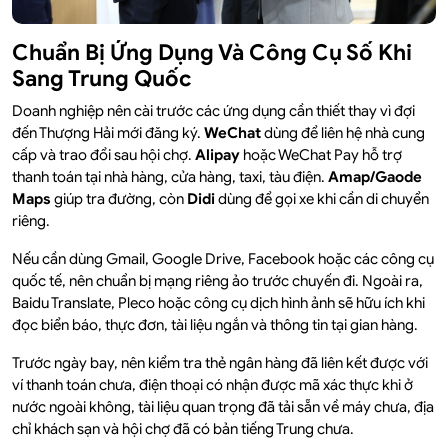
Chuẩn Bị Ứng Dụng Và Công Cụ Số Khi
Sang Trung Quốc
Doanh nghiệp nên cài trước các ứng dụng cần thiết thay vì đợi
đến Thượng Hải mới đăng ký.
WeChat
dùng để liên hệ nhà cung
cấp và trao đổi sau hội chợ.
Alipay
hoặc WeChat Pay hỗ trợ
thanh toán tại nhà hàng, cửa hàng, taxi, tàu điện.
Amap/Gaode
Maps
giúp tra đường, còn
Didi
dùng để gọi xe khi cần di chuyển
riêng.
Nếu cần dùng Gmail, Google Drive, Facebook hoặc các công cụ
quốc tế, nên chuẩn bị mạng riêng ảo trước chuyến đi. Ngoài ra,
Baidu Translate, Pleco hoặc công cụ dịch hình ảnh sẽ hữu ích khi
đọc biển báo, thực đơn, tài liệu ngắn và thông tin tại gian hàng.
Trước ngày bay, nên kiểm tra thẻ ngân hàng đã liên kết được với
ví thanh toán chưa, điện thoại có nhận được mã xác thực khi ở
nước ngoài không, tài liệu quan trọng đã tải sẵn về máy chưa, địa
chỉ khách sạn và hội chợ đã có bản tiếng Trung chưa.