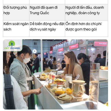
Đối tượng phù
Người đã quen đi
Người đi lần đầu, doanh
hợp
Trung Quốc
nghiệp, đoàn công ty
Kiểm soát ngân
Dễ biến động nếu đặt
Ổn định hơn do chi phí
sách
dịch vụ sát ngày
được gom theo gói