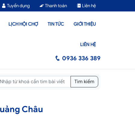
Tuyển dụng
Thanh toán
Liên hệ
LỊCH HỘI CHỢ
TIN TỨC
GIỚI THIỆU
LIÊN HỆ
0936 336 389
Tìm kiếm
 Quảng Châu