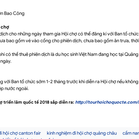
ờn Bao Công
i chợ
ịch cho những ngày tham gia Hội chợ có thể đăng kí với Ban tổ chức C
a bao gồm vé vào cổng cho phiên dịch, chưa bao gồm ăn trưa, thời g
phí có thể thuê phiên dịch là du học sinh Việt Nam đang học tại Quản
 ngày.
ng với Ban tổ chức sớm 1-2 tháng trước khi diễn ra Hội chợ nếu không 
p nước ngoài.
ợ triển lãm quốc tế 2018 sắp diễn ra:
http://tourhoichoquocte.com/l
i hội chợ canton fair
kinh nghiệm đi hội chợ quảng châu
cẩm nan