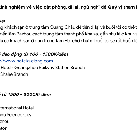
kinh nghiệm về việc đặt phòng, đi lại, ngủ nghỉ để Quý vị tham
sạn
 khách sạn ở trung tâm Quảng Châu để tiện đi lại và buổi tối có thể
riển lãm Pazhou cách trung tâm thành phố khá xa, gần như là ở khu v
ù có khách sạn ở gần Trung tâm Hội chợ nhưng buổi tối sẽ rất buồn t
iá dao động từ 900 - 1500K/đêm
p://www.hotelxuelong.com
l Hotel- Guangzhou Railway Station Branch
l Shahe Branch
á từ 1500 - 3000K/ đêm
ternational Hotel
hou Science City
gzhou
nton