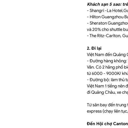
Khách sạn 5 sao: t
- Shangri -La Hotel,
- Hilton Guangzhou Ba
- Sheraton Guangzhou 
và 20% cho shuttle bu
- The Ritz-Carlton, G
2. Đi lại
Việt Nam đến Quảng 
- Đường hàng không: 
Vân. Có 2 hãng phổ bi
từ 6000 - 9000K/ khứ 
- Đường bộ: làm thủ t
Việt Nam 1 tiếng nên 
đi Quảng Châu, xe chạy
Từ sân bay đến trung t
express (chạy liên tụ
Đến Hội chợ Canton 