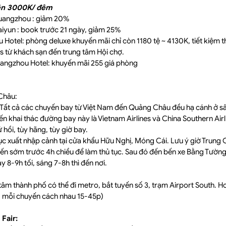
rên 3000K/ đêm
Guangzhou : giảm 20%
iyun : book trước 21 ngày, giảm 25%
Hotel: phòng deluxe khuyến mãi chỉ còn 1180 tệ ~ 4130K, tiết kiệm t
s từ khách sạn đến trung tâm Hội chợ.
uangzhou Hotel: khuyến mãi 255 giá phòng
Châu:
Tất cả các chuyến bay từ Việt Nam đến Quảng Châu đều hạ cánh ở s
ến khai thác đường bay này là Vietnam Airlines và China Southern Air
hồi, tùy hãng, tùy giờ bay.
ục xuất nhập cảnh tại cửa khẩu Hữu Nghị, Móng Cái. Lưu ý giờ Trung
đến sớm trước 4h chiều để làm thủ tục. Sau đó đến bến xe Bằng Tườn
 8-9h tối, sáng 7-8h thì đến nơi.
âm thành phố có thể đi metro, bắt tuyến số 3, trạm Airport South. Ho
c, mỗi chuyến cách nhau 15-45p)
Fair: