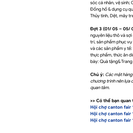
sóc cá nhân, vệ sinh;
Đồng hồ & dụng cụ qua
Thủy tinh, Dệt, mây tr
Đợt 3 (01/ 05 – 05/
nguyên liệu thô và sợ
trí, sản phẩm phục vụ t
và các sản phẩm y tế:
thực phẩm, thức ăn di
bày: Quà tặng& Trang
Chú ý:
Các mặt hàng 
chương trình nên lựa 
quan tâm.
>> Có thể bạn quan 
Hội chợ canton fair
Hội chợ canton fair
Hội chợ canton fair