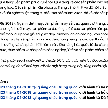
 Quà tặng: Sản phẩm phục vụ lễ hội, Quà tặng và các sản phẩm bảo hi
ng học; Các sản phẩm địa phương; Trang trí nội thất và đồ nội thất
e và sắt nghệ thuật, trang trí nhà, sản phẩm làm vườn, đá và các sản p
 05/ 2018): Ngành dệt may:
Sản phẩm may sẵn, áo quần thời trang, t
i cho ngành dệt may, sản phẩm từ da, lông thú & các sản phẩm liên qu
hể thao, du lịch và giải trí, giày dép, túi xách, đồ da các loại, văn phò
 dụng cụ y tế, sản phẩm dùng một lần, bông băng và các loại thuốc 
nh dưỡng và sản phẩm từ thiên nhiên. Khu hàng hóa quốc tế do các q
 sức, thực phẩm và sản phẩm nông nghiệp, Y tế và sản phẩm chăm s
trưng bày của 3 phiên Hội chợ khác biệt hoàn toàn nên khi Quý khác
chọn đúng đợt đi phù hợp với các mặt hàng trưng bày từng phiên Hộ
tâm :
 123 tháng 04-2018 tại quảng châu trung quốc
khởi hành từ hà n
 123 tháng 04-2018 tại quảng châu trung quốc
khởi hành từ hồ 
 123 tháng 04-2018 tại quảng châu trung quốc
khởi hành từ Đà 