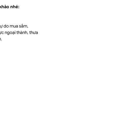
 khảo nhé:
 tự do mua sắm,
ực ngoại thành, thưa
ẻ.