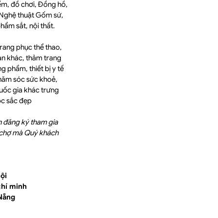
ểm, đồ chơi, Đồng hồ,
: Nghệ thuật Gốm sứ,
hẩm sắt, nội thất.
rang phục thể thao,
an khác, thảm trang
ng phẩm, thiết bị y tế
chăm sóc sức khoẻ,
uốc gia khác trưng
óc sắc đẹp
h đăng ký tham gia
i chợ mà Quý khách
ội
chí minh
Nẵng