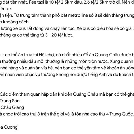
g đắt tiền nhất. Fee taxi là 10 tệ/ 2.5km đầu, 2.6 tệ/2.5km trở đi. Nên 
ên xe.
n tiện. Từ trung tâm thành phố bắt metro line số 8 sẽ đến thẳng trung
ào khoảng cách.
ượng xe bus rất đông và chạy liên tục. Xe bus có điều hòa sẽ có giá l
chặng xa có thể tăng từ 3 - 20 tệ/ lượt.
ir có thể ăn trưa tại Hội chợ, có nhất nhiều đồ ăn Quảng Châu được
thường nhiều dầu mỡ, thường là những món trộn nước. Xung quanh 
 nhà hàng và quán ăn vỉa hè, nên bạn có thể yên tâm về khoản ăn uố
ần nhân viên phục vụ thường không nói được tiếng Anh và du khách t
Các điểm tham quan hấp dẫn khi đến Quảng Châu mà bạn có thể ghé
 Trung Sơn
g Châu Giang
hà chọc trời cao thứ 8 trên thế giới và là tòa nhà cao thứ 4 Trung Quốc.
oa Cương