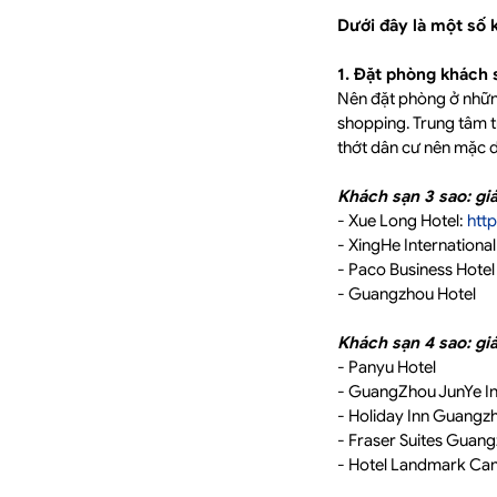
Dưới đây là một số 
1. Đặt phòng khách 
Nên đặt phòng ở những
shopping. Trung tâm t
thớt dân cư nên mặc d
Khách sạn 3 sao: g
- Xue Long Hotel:
htt
- XingHe Internationa
- Paco Business Hote
- Guangzhou Hotel
Khách sạn 4 sao: gi
- Panyu Hotel
- GuangZhou JunYe In
- Holiday Inn Guangz
- Fraser Suites Guan
- Hotel Landmark Ca