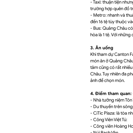
- Taxi: thuận tiện nhưn
trường hợp quên đồ tr
- Metro: nhanh và thuậ
đến 16 tệ tùy thuộc v
- Bus: Quảng Châu có l
hòa là 1 tệ. Với những 
3. Ăn uống
Khi tham dự Canton Fa
món ăn ở Quảng Châu 
tâm cũng có rất nhiều
Châu. Tuy nhiên đa ph
ảnh để chọn món.
4. Điểm tham quan:
- Nhà tưởng niệm Tôn
- Du thuyền trên sôn
- CiTic Plaza: là tòa n
- Công Viên Việt Tú:
- Công viên Hoàng H
- Núi Bạch Vân