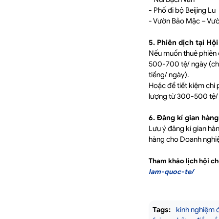
- Phố đi bộ Beijing Lu
- Vườn Bảo Mặc – Vư
5. Phiên dịch tại Hộ
Nếu muốn thuê phiên d
500-700 tệ/ ngày (chư
tiếng/ ngày).
Hoặc để tiết kiệm chi 
lượng từ 300-500 tệ/
6. Đăng kí gian hàng
Lưu ý đăng kí gian hà
hàng cho Doanh nghiệ
Tham khảo lịch hội ch
lam-quoc-te/
Tags:
kinh nghiệm đ