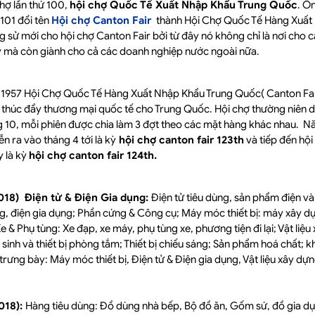
chợ lần thứ 100,
hội chợ Quốc Tế Xuất Nhập Khẩu Trung Quốc
. Ô
 101 đổi tên
Hội chợ Canton Fair
thành Hội Chợ Quốc Tế Hàng Xuất
g sử mới cho hội chợ Canton Fair bởi từ đây nó không chỉ là nơi cho
 mà còn giành cho cả các doanh nghiệp nước ngoài nữa.
m 1957 Hội Chợ Quốc Tế Hàng Xuất Nhập Khẩu Trung Quốc( Canton Fair
 thúc đẩy thương mại quốc tế cho Trung Quốc. Hội chợ thường niên d
g 10, mỗi phiên được chia làm 3 đợt theo các mặt hàng khác nhau. 
ễn ra vào tháng 4 tới là kỳ
hội chợ canton fair 123th
và tiếp đến hội
y là kỳ
hội chợ canton fair 124th.
2018)
Điện tử & Điện Gia dụng:
Điện tử tiêu dùng, sản phẩm điện và 
, điện gia dụng; Phần cứng & Công cụ; Máy móc thiết bị: máy xây dựn
 Xe & Phụ tùng: Xe đạp, xe máy, phụ tùng xe, phương tiện đi lại; Vật li
 vệ sinh và thiết bị phòng tắm; Thiết bị chiếu sáng; Sản phẩm hoá chất;
rưng bày: Máy móc thiết bị, Điện tử & Điện gia dụng, Vật liệu xây dự
2018):
Hàng tiêu dùng: Đồ dùng nhà bếp, Bộ đồ ăn, Gốm sứ, đồ gia 