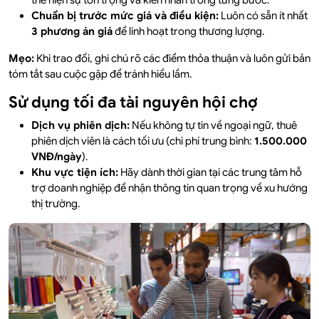
thể hiện sự tôn trọng và kiên nhẫn trong từng bước.
Chuẩn bị trước mức giá và điều kiện:
Luôn có sẵn ít nhất
3 phương án giá
để linh hoạt trong thương lượng.
Mẹo:
Khi trao đổi, ghi chú rõ các điểm thỏa thuận và luôn gửi bản
tóm tắt sau cuộc gặp để tránh hiểu lầm.
Sử dụng tối đa tài nguyên hội chợ
Dịch vụ phiên dịch:
Nếu không tự tin về ngoại ngữ, thuê
phiên dịch viên là cách tối ưu (chi phí trung bình:
1.500.000
VNĐ/ngày
).
Khu vực tiện ích:
Hãy dành thời gian tại các trung tâm hỗ
trợ doanh nghiệp để nhận thông tin quan trọng về xu hướng
thị trường.