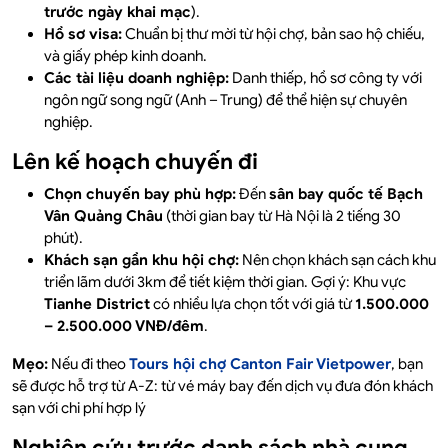
trước ngày khai mạc
).
Hồ sơ visa:
Chuẩn bị thư mời từ hội chợ, bản sao hộ chiếu,
và giấy phép kinh doanh.
Các tài liệu doanh nghiệp:
Danh thiếp, hồ sơ công ty với
ngôn ngữ song ngữ (Anh – Trung) để thể hiện sự chuyên
nghiệp.
Lên kế hoạch chuyến đi
Chọn chuyến bay phù hợp:
Đến
sân bay quốc tế Bạch
Vân Quảng Châu
(thời gian bay từ Hà Nội là 2 tiếng 30
phút).
Khách sạn gần khu hội chợ:
Nên chọn khách sạn cách khu
triển lãm dưới 3km để tiết kiệm thời gian. Gợi ý: Khu vực
Tianhe District
có nhiều lựa chọn tốt với giá từ
1.500.000
– 2.500.000 VNĐ/đêm
.
Mẹo:
Nếu đi theo
Tours hội chợ Canton Fair Vietpower
, bạn
sẽ được hỗ trợ từ A-Z: từ vé máy bay đến dịch vụ đưa đón khách
sạn với chi phí hợp lý
Nghiên cứu trước danh sách nhà cung