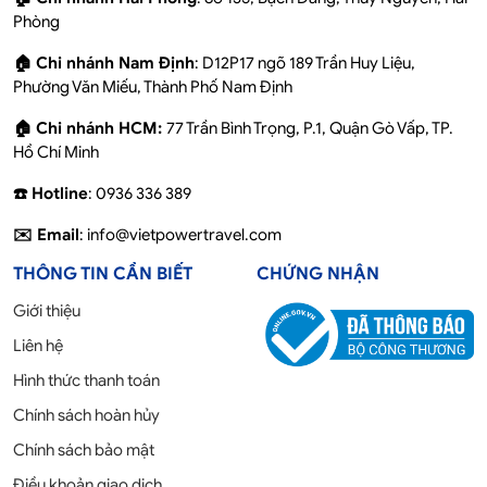
Phòng
🏠 Chi nhánh Nam Định
: D12P17 ngõ 189 Trần Huy Liệu,
Phường Văn Miếu, Thành Phố Nam Định
🏠 Chi nhánh HCM:
77 Trần Bình Trọng, P.1, Quận Gò Vấp, TP.
Hồ Chí Minh
☎️ Hotline
: 0936 336 389
✉️ Email
: info@vietpowertravel.com
THÔNG TIN CẦN BIẾT
CHỨNG NHẬN
Giới thiệu
Liên hệ
Hình thức thanh toán
Chính sách hoàn hủy
Chính sách bảo mật
Điều khoản giao dịch