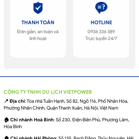
THANH TOÁN
HOTLINE
Đơn giản, an toàn và
0936 336 389
linh hoạt
Trực tuyến 24/7
CÔNG TY TNHH DU LỊCH VIETPOWER
📍 Địa chỉ
: Tòa nhà Tuấn Hạnh, Số 82, Ngõ 116, Phố Nhân Hòa,
Phường Nhân Chính, Quận Thanh Xuân, Hà Nội, Việt Nam
🏠 Chi nhánh Hoà Bình
: Số 230, Điện Biên Phủ, Phương Lâm,
Hòa Bình
🏠 Chi nhánh Hải Phòng
: Số 135, Bạch Đằng, Thủy Nguyên, Hải