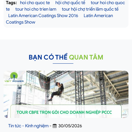
Tags:
hoi cho quoc te
hội chợ quốc tế
tour hoi cho quoc
te
tour hoi cho trien lam
tour hội chợ triển lãm quốc tế
Latin American Coatings Show 2016
Latin American
Coatings Show
BẠN CÓ THỂ
QUAN TÂM
Tin tức - Kinh nghiệm
-
30/05/2026