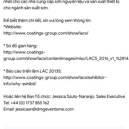
nhất cho các nhà cung cấp sơn nguyên liệu và sản xuất thiết bị
cho ngành sản xuất sơn.
Để biết thêm chi tiết, xin vui lòng xem thông tin:
*Website:
http://www.coatings-group.com/show/lacs/
* Sơ đồ gian hàng:
http://www.coatings-
group.com/show/lacs/contentimages/misc/LACS_2016_v1_%2814.
* Báo cáo triển lãm LAC 2013S:
http://www.coatings-group.com/show/lacs/exhibitor-
info/why-exhibit/
Hoặc liên hệ Ban Tổ chức: Jessica Szuts-Naranjo, Sales Executive
Tel: +44 (0) 1737 855 162
Email: jessicasn@dmgeventsme.com