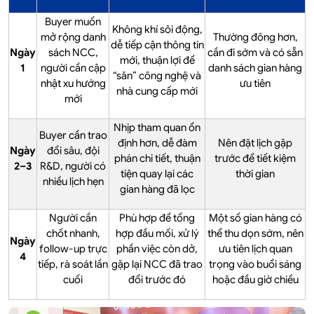
Buyer muốn
Không khí sôi động,
mở rộng danh
Thường đông hơn,
dễ tiếp cận thông tin
Ngày
sách NCC,
cần đi sớm và có sẵn
mới, thuận lợi để
1
người cần cập
danh sách gian hàng
“săn” công nghệ và
nhật xu hướng
ưu tiên
nhà cung cấp mới
mới
Nhịp tham quan ổn
Buyer cần trao
định hơn, dễ đàm
Nên đặt lịch gặp
Ngày
đổi sâu, đội
phán chi tiết, thuận
trước để tiết kiệm
2–3
R&D, người có
tiện quay lại các
thời gian
nhiều lịch hẹn
gian hàng đã lọc
Người cần
Phù hợp để tổng
Một số gian hàng có
chốt nhanh,
hợp đầu mối, xử lý
thể thu dọn sớm, nên
Ngày
follow-up trực
phần việc còn dở,
ưu tiên lịch quan
4
tiếp, rà soát lần
gặp lại NCC đã trao
trọng vào buổi sáng
cuối
đổi trước đó
hoặc đầu giờ chiều