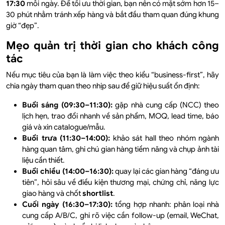
17:30
mỗi ngày. Để tối ưu thời gian, bạn nên có mặt sớm hơn 15–
30 phút nhằm tránh xếp hàng và bắt đầu tham quan đúng khung
giờ “đẹp”.
Mẹo quản trị thời gian cho khách công
tác
Nếu mục tiêu của bạn là làm việc theo kiểu “business-first”, hãy
chia ngày tham quan theo nhịp sau để giữ hiệu suất ổn định:
Buổi sáng (09:30–11:30):
gặp nhà cung cấp (NCC) theo
lịch hẹn, trao đổi nhanh về sản phẩm, MOQ, lead time, báo
giá và xin catalogue/mẫu.
Buổi trưa (11:30–14:00):
khảo sát hall theo nhóm ngành
hàng quan tâm, ghi chú gian hàng tiềm năng và chụp ảnh tài
liệu cần thiết.
Buổi chiều (14:00–16:30):
quay lại các gian hàng “đáng ưu
tiên”, hỏi sâu về điều kiện thương mại, chứng chỉ, năng lực
giao hàng và chốt
shortlist
.
Cuối ngày (16:30–17:30):
tổng hợp nhanh: phân loại nhà
cung cấp A/B/C, ghi rõ việc cần follow-up (email, WeChat,