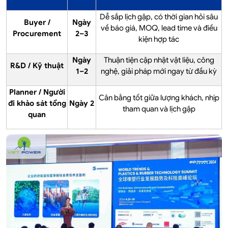
Dễ sắp lịch gặp, có thời gian hỏi sâu
Buyer /
Ngày
về báo giá, MOQ, lead time và điều
Procurement
2–3
kiện hợp tác
Ngày
Thuận tiện cập nhật vật liệu, công
R&D / Kỹ thuật
1–2
nghệ, giải pháp mới ngay từ đầu kỳ
Planner / Người
Cân bằng tốt giữa lượng khách, nhịp
đi khảo sát tổng
Ngày 2
tham quan và lịch gặp
quan