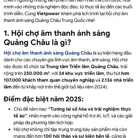
chiêm ngưỡng những sản phẩm tiên tiến nhất mà còn được hòa
mình vào những trải nghiệm độc đáo, từ thực tế ảo đến các buổi
trình diễn. Cùng
Vietpower
khám phá lịch trình tại hội chợ âm
thanh ánh sáng Quảng Châu Trung Quốc nhé!
1. Hội chợ âm thanh ánh sáng
Quảng Châu là gì?
Hội chợ âm thanh ánh sáng Quảng Châu
là sự kiện hàng đầu
dành cho các chuyên gia lĩnh vực âm thanh, ánh sáng. Hội chợ
này được tổ chức tại
Trung tâm Triển lãm Quảng Châu
, trải
rộng trên
230.000 m²
, với
24 khu vực triển lãm
, thu hút
hơn
107.000 khách tham quan chuyên nghiệp
và
2.136 nhà triển
lãm
đến từ khắp nơi trên thế giới (số liệu năm 2024).
Điểm đặc biệt năm 2025:
Chủ đề năm nay:
“Tương lai số hóa và trải nghiệm thực
tế ảo”
, nhấn mạnh vào công nghệ hỗ trợ AI, IoT, và các giải
pháp đa phương tiện tích hợp.
Hội chợ không chỉ tập trung trưng bày sản phẩm mà còn
mang đến hơn
100 hội thảo và sự kiện bên lề
, cũng là