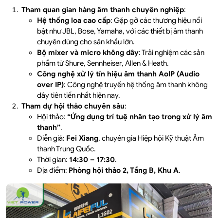
Tham quan gian hàng âm thanh chuyên nghiệp
:
Hệ thống loa cao cấp
: Gặp gỡ các thương hiệu nổi
bật như JBL, Bose, Yamaha, với các thiết bị âm thanh
chuyên dùng cho sân khấu lớn.
Bộ mixer và micro không dây
: Trải nghiệm các sản
phẩm từ Shure, Sennheiser, Allen & Heath.
Công nghệ xử lý tín hiệu âm thanh AoIP (Audio
over IP)
: Công nghệ truyền hệ thống âm thanh không
dây tiên tiến nhất hiện nay.
Tham dự hội thảo chuyên sâu
:
Hội thảo:
“Ứng dụng trí tuệ nhân tạo trong xử lý âm
thanh”
.
Diễn giả:
Fei Xiang
, chuyên gia Hiệp hội Kỹ thuật Âm
thanh Trung Quốc.
Thời gian:
14:30 – 17:30
.
Địa điểm:
Phòng hội thảo 2, Tầng B, Khu A
.