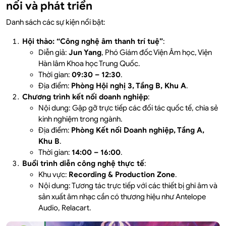
nối và phát triển
Danh sách các sự kiện nổi bật:
Hội thảo: “Công nghệ âm thanh trí tuệ”
:
Diễn giả:
Jun Yang
, Phó Giám đốc Viện Âm học, Viện
Hàn lâm Khoa học Trung Quốc.
Thời gian:
09:30 – 12:30
.
Địa điểm:
Phòng Hội nghị 3, Tầng B, Khu A
.
Chương trình kết nối doanh nghiệp
:
Nội dung: Gặp gỡ trực tiếp các đối tác quốc tế, chia sẻ
kinh nghiệm trong ngành.
Địa điểm:
Phòng Kết nối Doanh nghiệp, Tầng A,
Khu B
.
Thời gian:
14:00 – 16:00
.
Buổi trình diễn công nghệ thực tế
:
Khu vực:
Recording & Production Zone
.
Nội dung: Tương tác trực tiếp với các thiết bị ghi âm và
sản xuất âm nhạc cần có thương hiệu như Antelope
Audio, Relacart.