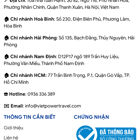
📍 Địa chỉ
: Tòa nhà Tuấn Hạnh, Số 82, Ngõ 116, Phố Nhân Hòa,
Phường Nhân Chính, Quận Thanh Xuân, Hà Nội, Việt Nam
🏠 Chi nhánh Hoà Bình
: Số 230, Điện Biên Phủ, Phương Lâm,
Hòa Bình
🏠 Chi nhánh Hải Phòng
: Số 135, Bạch Đằng, Thủy Nguyên, Hải
Phòng
🏠 Chi nhánh Nam Định
: D12P17 ngõ 189 Trần Huy Liệu,
Phường Văn Miếu, Thành Phố Nam Định
🏠 Chi nhánh HCM:
77 Trần Bình Trọng, P.1, Quận Gò Vấp, TP.
Hồ Chí Minh
☎️ Hotline
: 0936 336 389
✉️ Email
: info@vietpowertravel.com
THÔNG TIN CẦN BIẾT
CHỨNG NHẬN
Giới thiệu
Liên hệ