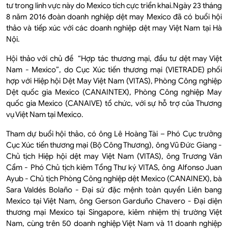
tư
trong linh vực này do Mexico tích cực triển khai.N
gày 23 tháng
8 năm 2016 đoàn doanh nghiệp dệt may Mexico đã có buổi hội
thảo và tiếp xúc với các doanh nghiệp dệt may Việt Nam tại Hà
Nội.
Hội thảo với chủ đề “Hợp tác thương mại, đầu tư dệt may Việt
Nam - Mexico”, do Cục Xúc tiến thương mại (VIETRADE) phối
hợp với Hiệp hội Dệt May Việt Nam (VITAS), Phòng Công nghiệp
Dệt quốc gia Mexico (CANAINTEX), Phòng Công nghiệp May
quốc gia Mexico (CANAIVE) tổ chức, với sự hỗ trợ của Thương
vụ Việt Nam tại Mexico.
Tham dự buổi hội thảo, có ông Lê Hoàng Tài – Phó Cục trưởng
Cục Xúc tiến thương mại (Bộ Công Thương), ông Vũ Đức Giang -
Chủ tịch Hiệp hội dệt may Việt Nam (VITAS), ông Trương Văn
Cẩm - Phó Chủ tịch kiêm Tổng Thư ký VITAS, ông Alfonso Juan
Ayub - Chủ tịch Phòng Công nghiệp dệt Mexico (CANAINEX), bà
Sara Valdés Bolaño - Đại sứ đặc mệnh toàn quyền Liên bang
Mexico tại Việt Nam, ông Gerson Garduño Chavero - Đại diện
thương mại Mexico tại Singapore, kiêm nhiệm thị trường Việt
Nam, cùng trên 50 doanh nghiệp Việt Nam và 11 doanh nghiệp