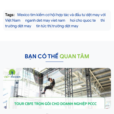
Tags:
Mexico tìm kiếm cơ hội hợp tác và đầu tư dệt may với
Việt Nam
nganh det may viet nam
hoi cho quoc te
thi
trường dệt may
tin tức thị trường dệt may
BẠN CÓ THỂ
QUAN TÂM