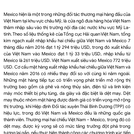
Mexico hiện là một trong những đối tác thương mại hàng đầu của
Việt Nam tại khu vực châu Mỹ, là cửa ngõ đưa hàng hóa Việt Nam
thâm nhập sâu vào thị trường nội địa các nước khu vực Mỹ La-
tinh. Theo số liệu thống kê của Tổng cục Hải quan Việt Nam, tổng
kim ngạch xuất nhập khẩu hai chiều giữa Việt Nam và Mexico 7
tháng đầu năm 2016 đạt 1 tỷ 294 triệu USD, trong đó xuất khẩu
của Việt Nam vào Mexico đạt 1 tỷ 33 triệu USD, nhập khẩu từ
Mexico là 261 triệu USD. Việt Nam xuất siêu vào Mexico 772 triệu
USD. Cơ cấu mặt hàng xuất nhập khẩu hai chiều giữa Việt Nam và
Mexico năm 2016 có nhiều thay đổi so với cùng kì năm ngoái.
Những mặt hàng tiếp tục có triển vọng phát triển mở rộng thị
trường bao gồm cà phê và nông thủy sản, điện tử và linh kiện
máy móc thiết bị phụ tùng, da giày và đặc biệt là dệt may. Dệt
may thuộc nhóm mặt hàng được đánh giá có triển vọng mở rộng
thị trường, khi Hiệp định Đối tác xuyên Thái Bình Dương (TPP) có
hiệu lực, trong đó Việt Nam và Mexico đều là những quốc gia
thành viên. Thương mại hai chiều Việt Nam – Mexico, trong đó có
dệt may, được kỳ vọng sẽ có mức tăng trưởng đột phá trong
tương lai gần, nếu thực hiện thành công các chương trình xúc tiến