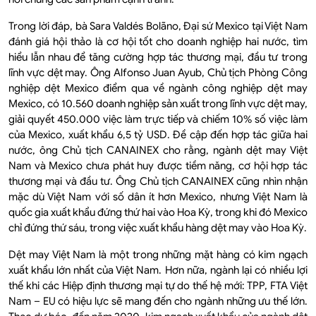
Trong lời đáp, bà Sara Valdés Bolãno, Đại sứ Mexico tại Việt Nam
đánh giá hội thảo là cơ hội tốt cho doanh nghiệp hai nước, tìm
hiểu lẫn nhau để tăng cường hợp tác thương mại, đầu tư trong
lĩnh vực dệt may. Ông Alfonso Juan Ayub, Chủ tịch Phòng Công
nghiệp dệt Mexico điểm qua về ngành công nghiệp dệt may
Mexico, có 10.560 doanh nghiệp sản xuất trong lĩnh vực dệt may,
giải quyết 450.000 việc làm trực tiếp và chiếm 10% số việc làm
của Mexico, xuất khẩu 6,5 tỷ USD. Đề cập đến hợp tác giữa hai
nước, ông Chủ tịch CANAINEX cho rằng, ngành dệt may Việt
Nam và Mexico chưa phát huy được tiềm năng, cơ hội hợp tác
thương mại và đầu tư. Ông Chủ tịch CANAINEX cũng nhìn nhận
mặc dù Việt Nam với số dân ít hơn Mexico, nhưng Việt Nam là
quốc gia xuất khẩu đứng thứ hai vào Hoa Kỳ, trong khi đó Mexico
chỉ đứng thứ sáu, trong việc xuất khẩu hàng dệt may vào Hoa Kỳ.
Dệt may Việt Nam là một trong những mặt hàng có kim ngạch
xuất khẩu lớn nhất của Việt Nam. Hơn nữa, ngành lại có nhiều lợi
thế khi các Hiệp định thương mại tự do thế hệ mới: TPP, FTA Việt
Nam – EU có hiệu lực sẽ mang đến cho ngành những ưu thế lớn.