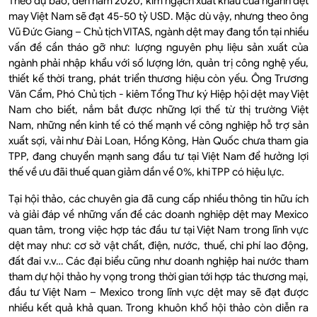
Theo dự báo, đến năm 2020, kim ngạch xuất khẩu của ngành dệt
may Việt Nam sẽ đạt 45-50 tỷ USD. Mặc dù vậy, nhưng theo ông
Vũ Đức Giang – Chủ tịch VITAS, ngành dệt may đang tồn tại nhiều
vấn đề cần tháo gỡ như: lượng nguyên phụ liệu sản xuất của
ngành phải nhập khẩu với số lượng lớn, quản trị công nghệ yếu,
thiết kế thời trang, phát triển thương hiệu còn yếu. Ông Trương
Văn Cẩm, Phó Chủ tịch - kiêm Tổng Thư ký Hiệp hội dệt may Việt
Nam cho biết, nắm bắt được những lợi thế từ thị trường Việt
Nam, những nền kinh tế có thế mạnh về công nghiệp hỗ trợ sản
xuất sợi, vải như Đài Loan, Hồng Kông, Hàn Quốc chưa tham gia
TPP, đang chuyển mạnh sang đầu tư tại Việt Nam để hưởng lợi
thế về ưu đãi thuế quan giảm dần về 0%, khi TPP có hiệu lực.
Tại hội thảo, các chuyên gia đã cung cấp nhiều thông tin hữu ích
và giải đáp về những vấn đề các doanh nghiệp dệt may Mexico
quan tâm, trong việc hợp tác đầu tư tại Việt Nam trong lĩnh vực
dệt may như: cơ sở vật chất, điện, nước, thuế, chi phí lao động,
đất đai v.v… Các đại biểu cũng như doanh nghiệp hai nước tham
tham dự hội thảo hy vọng trong thời gian tới hợp tác thương mại,
đầu tư Việt Nam – Mexico trong lĩnh vực dệt may sẽ đạt được
nhiều kết quả khả quan. Trong khuôn khổ hội thảo còn diễn ra