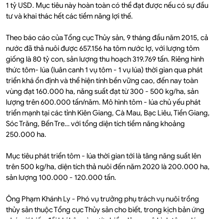
1 tỷ USD. Mục tiêu này hoàn toàn có thể đạt được nếu có sự đầu
tư và khai thác hết các tiềm năng lợi thế.
Theo báo cáo của Tổng cục Thủy sản, 9 tháng đầu năm 2015, cả
nước đã thả nuôi được 657.156 ha tôm nước lợ, với lượng tôm
giống là 80 tỷ con, sản lượng thu hoạch 319.769 tấn. Riêng hình
thức tôm- lúa (luân canh 1 vụ tôm - 1 vụ lúa) thời gian qua phát
triển khá ổn định và thể hiện tính bền vững cao, đến nay toàn
vùng đạt 160.000 ha, năng suất đạt từ 300 - 500 kg/ha, sản
lượng trên 600.000 tấn/năm. Mô hình tôm - lúa chủ yếu phát
triển mạnh tại các tỉnh Kiên Giang, Cà Mau, Bạc Liêu, Tiền Giang,
Sóc Trăng, Bến Tre… với tổng diện tích tiềm năng khoảng
250.000 ha.
Mục tiêu phát triển tôm - lúa thời gian tới là tăng năng suất lên
trên 500 kg/ha, diện tích thả nuôi đến năm 2020 là 200.000 ha,
sản lượng 100.000 - 120.000 tấn.
Ông Phạm Khánh Ly - Phó vụ trưởng phụ trách vụ nuôi trồng
thủy sản thuộc Tổng cục Thủy sản cho biết, trong kịch bản ứng