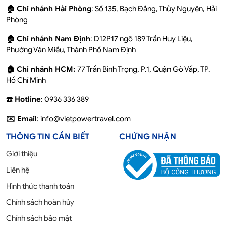
🏠 Chi nhánh Hải Phòng
: Số 135, Bạch Đằng, Thủy Nguyên, Hải
Phòng
🏠 Chi nhánh Nam Định
: D12P17 ngõ 189 Trần Huy Liệu,
Phường Văn Miếu, Thành Phố Nam Định
🏠 Chi nhánh HCM:
77 Trần Bình Trọng, P.1, Quận Gò Vấp, TP.
Hồ Chí Minh
☎️ Hotline
: 0936 336 389
✉️ Email
: info@vietpowertravel.com
THÔNG TIN CẦN BIẾT
CHỨNG NHẬN
Giới thiệu
Liên hệ
Hình thức thanh toán
Chính sách hoàn hủy
Chính sách bảo mật