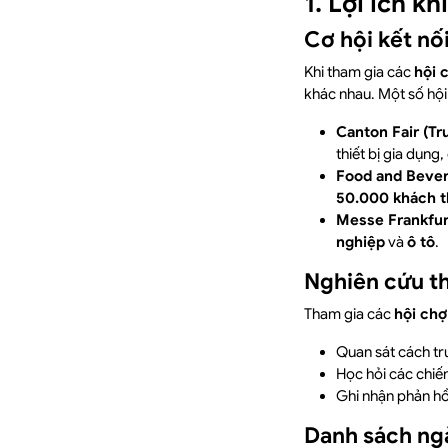
1. Lợi ích k
Cơ hội kết nố
Khi tham gia các
hội 
khác nhau. Một số hội
Canton Fair (Tr
thiết bị gia dụng,
Food and Bever
50.000 khách 
Messe Frankfur
nghiệp
và
ô tô
.
Nghiên cứu th
Tham gia các
hội chợ
Quan sát cách tr
Học hỏi các chiến
Ghi nhận phản hồi
Danh sách ngà