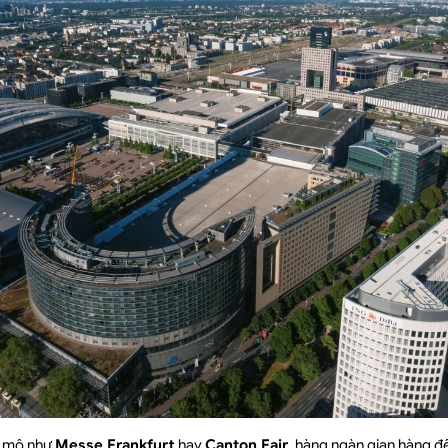
y mô như
Messe Frankfurt
hay
Canton Fair
, hàng ngàn gian hàng đ