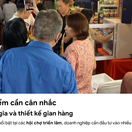
ểm cần cân nhắc
gia và thiết kế gian hàng
ổi bật tại các
hội chợ triển lãm
, doanh nghiệp cần đầu tư vào nhiề