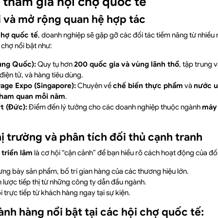
hi tham gia hội chợ quốc tế
i và mở rộng quan hệ hợp tác
chợ quốc tế
, doanh nghiệp sẽ gặp gỡ các đối tác tiềm năng từ nhiề
 chợ nổi bật như:
ung Quốc):
Quy tụ hơn
200 quốc gia và vùng lãnh thổ
, tập trung
 điện tử, và hàng tiêu dùng.
age Expo (Singapore):
Chuyên về
chế biến thực phẩm
và
nước 
tham quan mỗi năm
.
t (Đức):
Điểm đến lý tưởng cho các doanh nghiệp thuộc ngành
máy 
ị trường và phân tích đối thủ cạnh tranh
 triển lãm
là cơ hội “cận cảnh” để bạn hiểu rõ cách hoạt động của đối
ưng bày sản phẩm, bố trí gian hàng của các thương hiệu lớn.
 lược tiếp thị từ những công ty dẫn đầu ngành.
 trực tiếp từ khách hàng ngay tại sự kiện.
nh hàng nổi bật tại các hội chợ quốc tế: