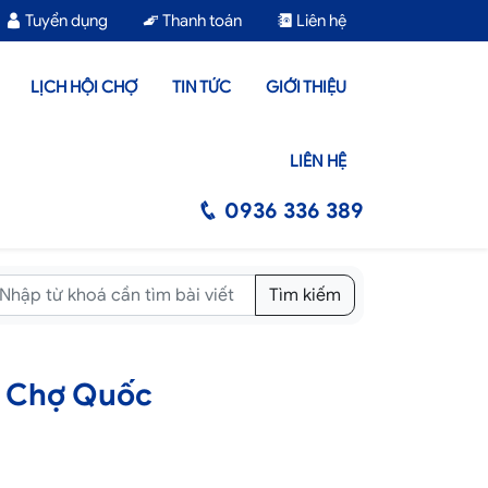
Tuyển dụng
Thanh toán
Liên hệ
LỊCH HỘI CHỢ
TIN TỨC
GIỚI THIỆU
LIÊN HỆ
0936 336 389
Tìm kiếm
i Chợ Quốc