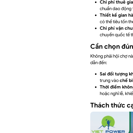
Chi phí thuê gi
chuẩn dao động
Thiết kế gian h
có thể tiêu tốn 
Chi phí vận ch
chuyển quốc tế 
Cần chọn đún
Không phải hội chợ nà
dẫn đến:
Sai đối tượng k
trung vào
chế b
Thời điểm khôn
hoặc nghỉ lễ, kh
Thách thức cạ