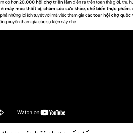
năm có hơn
20.000 hội chợ triển lãm
diễn ra trên toàn thế giới, thu 
ành
máy móc thiết bị
,
chăm sóc sức khỏe
,
chế biến thực phẩm
,
há những lợi ích tuyệt vời mà việc tham gia các
tour hội chợ quốc 
ờng xuyên tham gia các sự kiện này nhé