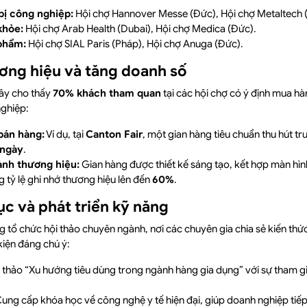
bị công nghiệp:
Hội chợ Hannover Messe (Đức), Hội chợ Metaltech (
khỏe:
Hội chợ Arab Health (Dubai), Hội chợ Medica (Đức).
phẩm:
Hội chợ SIAL Paris (Pháp), Hội chợ Anuga (Đức).
ơng hiệu và tăng doanh số
ây cho thấy
70% khách tham quan
tại các hội chợ có ý định mua hàn
nghiệp:
bán hàng:
Ví dụ, tại
Canton Fair
, một gian hàng tiêu chuẩn thu hút t
 ngày
.
ảnh thương hiệu:
Gian hàng được thiết kế sáng tạo, kết hợp màn hìn
 tỷ lệ ghi nhớ thương hiệu lên đến
60%
.
ục và phát triển kỹ năng
g tổ chức hội thảo chuyên ngành, nơi các chuyên gia chia sẻ kiến th
kiện đáng chú ý:
 thảo “Xu hướng tiêu dùng trong ngành hàng gia dụng” với sự tham g
ung cấp khóa học về công nghệ y tế hiện đại, giúp doanh nghiệp tiếp