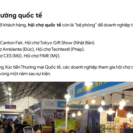
trường quốc tế
gỡ khách hàng,
hội chợ quốc tế
còn là “bệ phóng” để doanh nghiệp ti
Canton Fair, Hội chợ Tokyo Gift Show (Nhật Bản).
 Ambiente (Đức), Hội chợ Techtextil (Pháp).
ợ CES (Mỹ), Hội chợ FIME (Mỹ).
ồng Xúc tiến Thương mại Quốc tế, các doanh nghiệp tham gia hội chợ q
vòng một năm sau sự kiện.