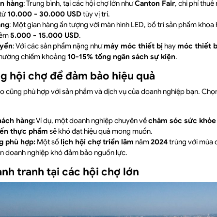
an hàng
: Trung bình, tại các hội chợ lớn như
Canton Fair
, chi phí thuê
 từ
10.000 - 30.000 USD
tùy vị trí.
àng
: Một gian hàng ấn tượng với màn hình LED, bố trí sản phẩm khoa
thêm
5.000 - 15.000 USD
.
uyển
: Với các sản phẩm nặng như
máy móc thiết bị
hay
móc thiết 
thường chiếm khoảng
10-15% tổng ngân sách sự kiện
.
g hội chợ để đảm bảo hiệu quả
o cũng phù hợp với sản phẩm và dịch vụ của doanh nghiệp bạn. Chọn 
hách hàng:
Ví dụ, một doanh nghiệp chuyên về
chăm sóc sức khỏe
iến thực phẩm
sẽ khó đạt hiệu quả mong muốn.
g phù hợp:
Một số
lịch hội chợ triển lãm
năm
2024
trùng với mùa 
iến doanh nghiệp khó đảm bảo nguồn lực.
nh tranh tại các hội chợ lớn