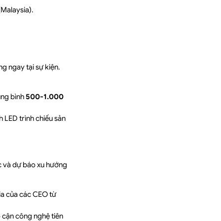
Malaysia).
g ngay tại sự kiện.
rung bình
500-1.000
h LED trình chiếu sản
ức và dự báo xu hướng
ia của các CEO từ
 cận công nghệ tiên