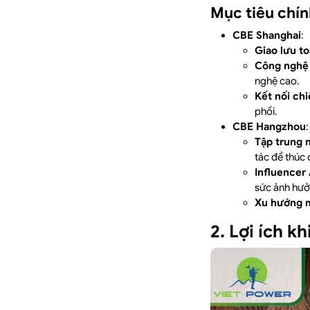
Mục tiêu chín
CBE Shanghai
:
Giao lưu t
Công nghệ
nghệ cao.
Kết nối ch
phối.
CBE Hangzhou
:
Tập trung n
tác để thúc
Influencer
sức ảnh hưở
Xu hướng 
2. Lợi ích 