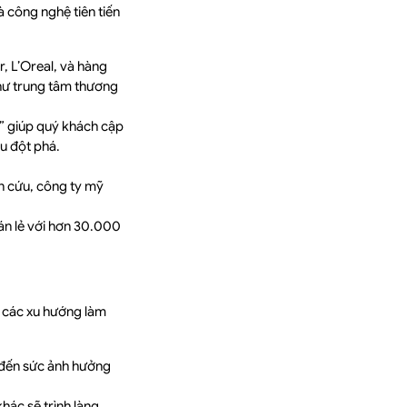
 công nghệ tiên tiến
r, L’Oreal, và hàng
 như trung tâm thương
k” giúp quý khách cập
u đột phá.
ên cứu, công ty mỹ
án lẻ với hơn 30.000
i các xu hướng làm
ến sức ảnh hưởng
khác sẽ trình làng