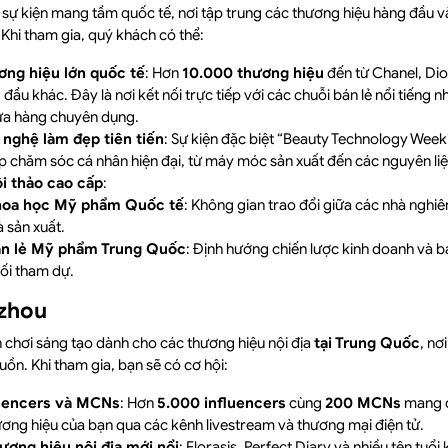
 sự kiện mang tầm quốc tế, nơi tập trung các thương hiệu hàng đầu và
. Khi tham gia, quý khách có thể:
ơng hiệu lớn quốc tế
: Hơn
10.000 thương hiệu
đến từ Chanel, Dio
g đầu khác. Đây là nơi kết nối trực tiếp với các chuỗi bán lẻ nổi tiếng
 cửa hàng chuyên dụng.
nghệ làm đẹp tiên tiến
: Sự kiện đặc biệt “Beauty Technology Wee
áp chăm sóc cá nhân hiện đại, từ máy móc sản xuất đến các nguyên liệ
i thảo cao cấp
:
hoa học Mỹ phẩm Quốc tế
: Không gian trao đổi giữa các nhà nghi
 sản xuất.
án lẻ Mỹ phẩm Trung Quốc
: Định hướng chiến lược kinh doanh và b
ối tham dự.
zhou
n chơi sáng tạo dành cho các thương hiệu nội địa
tại Trung Quốc
, nơ
ồn. Khi tham gia, bạn sẽ có cơ hội:
fluencers và MCNs
: Hơn
5.000 influencers
cùng
200 MCNs
mang đ
ng hiệu của bạn qua các kênh livestream và thương mại điện tử.
ương hiệu nội địa mới nổi
: Florasis, Perfect Diary và nhiều tên tuổi 