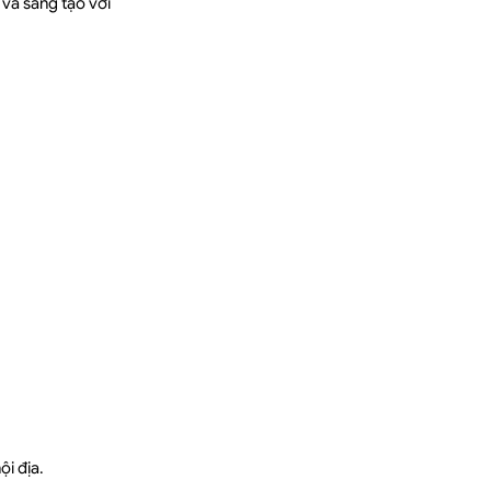
 và sáng tạo với
ội địa.