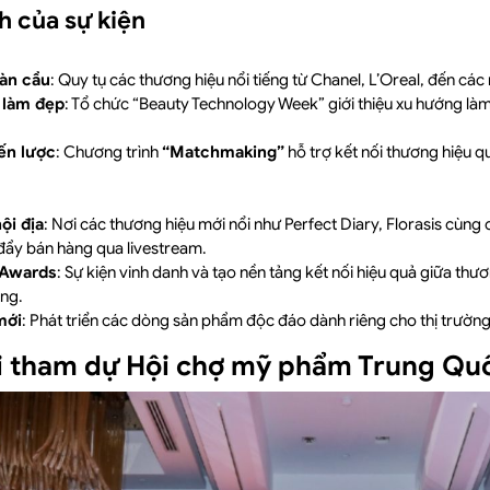
h của sự kiện
oàn cầu
: Quy tụ các thương hiệu nổi tiếng từ Chanel, L’Oreal, đến các
 làm đẹp
: Tổ chức “Beauty Technology Week” giới thiệu xu hướng l
iến lược
: Chương trình
“Matchmaking”
hỗ trợ kết nối thương hiệu q
ội địa
: Nơi các thương hiệu mới nổi như Perfect Diary, Florasis cùn
 đẩy bán hàng qua livestream.
 Awards
: Sự kiện vinh danh và tạo nền tảng kết nối hiệu quả giữa thư
ng.
mới
: Phát triển các dòng sản phẩm độc đáo dành riêng cho thị trường
khi tham dự Hội chợ mỹ phẩm Trung Qu