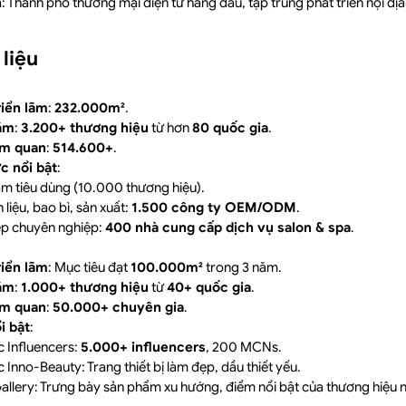
h
: Thành phố thương mại điện tử hàng đầu, tập trung phát triển nội địa
liệu
riển lãm
:
232.000m²
.
lãm
:
3.200+ thương hiệu
từ hơn
80 quốc gia
.
ăm quan
:
514.600+
.
c nổi bật
:
m tiêu dùng (10.000 thương hiệu).
liệu, bao bì, sản xuất:
1.500 công ty OEM/ODM
.
p chuyên nghiệp:
400 nhà cung cấp dịch vụ salon & spa
.
riển lãm
: Mục tiêu đạt
100.000m²
trong 3 năm.
lãm
:
1.000+ thương hiệu
từ
40+ quốc gia
.
ăm quan
:
50.000+ chuyên gia
.
i bật
:
 Influencers:
5.000+ influencers
, 200 MCNs.
 Inno-Beauty: Trang thiết bị làm đẹp, dầu thiết yếu.
allery: Trưng bày sản phẩm xu hướng, điểm nổi bật của thương hiệu n