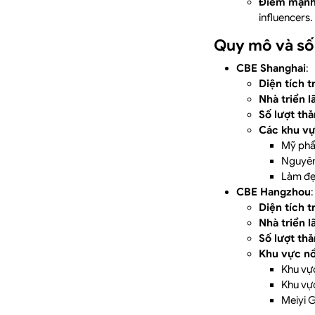
Điểm mạn
influencers.
Quy mô và số 
CBE Shanghai
:
Diện tích t
Nhà triển 
Số lượt th
Các khu vự
Mỹ phẩ
Nguyên 
Làm đẹ
CBE Hangzhou
:
Diện tích t
Nhà triển 
Số lượt th
Khu vực nổ
Khu vực
Khu vực
Meiyi G