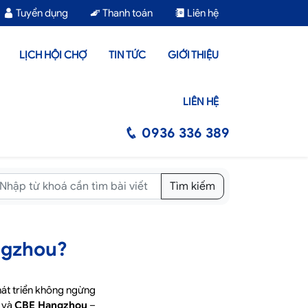
Tuyển dụng
Thanh toán
Liên hệ
LỊCH HỘI CHỢ
TIN TỨC
GIỚI THIỆU
LIÊN HỆ
0936 336 389
Tìm kiếm
ngzhou?
hát triển không ngừng
và
CBE Hangzhou
–