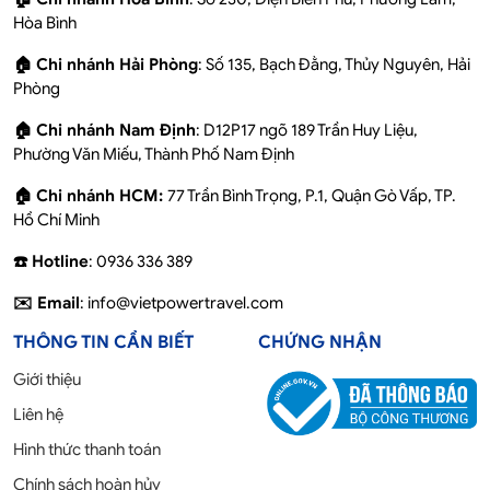
Hòa Bình
🏠 Chi nhánh Hải Phòng
: Số 135, Bạch Đằng, Thủy Nguyên, Hải
Phòng
🏠 Chi nhánh Nam Định
: D12P17 ngõ 189 Trần Huy Liệu,
Phường Văn Miếu, Thành Phố Nam Định
🏠 Chi nhánh HCM:
77 Trần Bình Trọng, P.1, Quận Gò Vấp, TP.
Hồ Chí Minh
☎️ Hotline
: 0936 336 389
✉️ Email
: info@vietpowertravel.com
THÔNG TIN CẦN BIẾT
CHỨNG NHẬN
Giới thiệu
Liên hệ
Hình thức thanh toán
Chính sách hoàn hủy