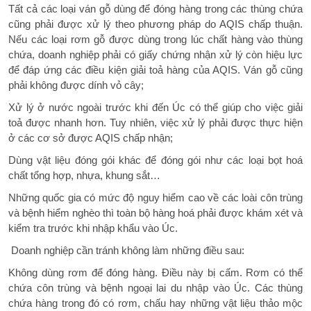
Tất cả các loại ván gỗ dùng để đóng hàng trong các thùng chứa
cũng phải được xử lý theo phương pháp do AQIS chấp thuận.
Nếu các loại rơm gỗ được dùng trong lúc chất hàng vào thùng
chứa, doanh nghiệp phải có giấy chứng nhận xử lý còn hiệu lực
để đáp ứng các điều kiện giải toả hàng của AQIS. Ván gỗ cũng
phải không được dính vỏ cây;
Xử lý ở nước ngoài trước khi đến Úc có thể giúp cho việc giải
toả được nhanh hơn. Tuy nhiên, việc xử lý phải được thực hiện
ở các cơ sở được AQIS chấp nhận;
Dùng vật liệu đóng gói khác để đóng gói như các loại bọt hoá
chất tổng hợp, nhựa, khung sắt…
Những quốc gia có mức độ nguy hiểm cao về các loài côn trùng
và bệnh hiểm nghèo thì toàn bộ hàng hoá phải được khám xét và
kiểm tra trước khi nhập khẩu vào Úc.
Doanh nghiệp cần tránh không làm những điều sau:
Không dùng rơm để đóng hàng. Điều này bị cấm. Rơm có thể
chứa côn trùng và bệnh ngoại lai du nhập vào Úc. Các thùng
chứa hàng trong đó có rơm, chấu hay những vật liệu thảo mộc