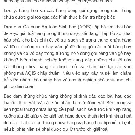
http://apps.daff.gov.au/icon32/asp/ex_querycontent.asp.
Lưu ý: hàng hoá và các hàng đóng gói đựng trong các thùng
chứa được giải toả qua các hình thức kiểm tra riêng biệt;
Đưa cho Cơ quan An toàn Sinh học (AQIS) tập hồ sơ khai báo
để việc giải toả hàng trong thùng được dễ dàng. Tập hồ sơ khai
báo phải cho biết chi tiết về sự sạch sẽ trong thùng chứa hàng
và liệu có dùng rơm hay ván gỗ để đóng gói các mặt hàng hay
không và có vỏ cây trong trường hợp đóng gói bằng ván gỗ hay
không? Nếu doanh nghiệp không cung cấp những chi tiết này
các thùng chứa hàng sẽ được mở và khám xét tại các văn
phòng mà AQIS chấp thuận. Nếu việc này xảy ra sẽ làm chậm
trễ việc nhập khẩu hàng hoá và doanh nghiệp phải chịu mọi chi
phí có liên quan;
Bảo đảm thùng chứa hàng không bị dính đất, các loại hạt, các
loại ốc, thực vật, và các sản phẩm làm từ động vật. Bên trong và
bên ngoài thùng chứa hàng đều phải sạch sẽ trước khi xếp hàng
xuống tàu để giúp việc giải toả hàng được thuận lợi khi hàng hoá
đến Úc. Tất cả các thùng chứa hàng và hàng hoá bị nhiễm bệnh
nếu bị phát hiện sẽ phải được xử lý trước khi giải toả;