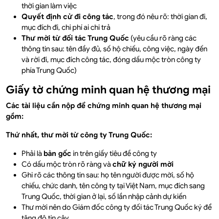
thời gian làm việc
Quyết định cử đi công tác
, trong đó nêu rõ: thời gian đi,
mục đích đi, chi phí ai chi trả
Thư mời từ đối tác Trung Quốc
(yêu cầu rõ ràng các
thông tin sau: tên đầy đủ, số hộ chiếu, công việc, ngày đến
và rời đi, mục đích công tác, đóng dấu mộc tròn công ty
phía Trung Quốc)
Giấy tờ chứng minh quan hệ thương mại
Các tài liệu cần nộp để chứng minh quan hệ thương mại
gồm:
Thứ nhất, thư mời từ công ty Trung Quốc:
Phải là
bản gốc
in trên giấy tiêu đề công ty
Có dấu mộc tròn rõ ràng và
chữ ký người mời
Ghi rõ các thông tin sau: họ tên người được mời, số hộ
chiếu, chức danh, tên công ty tại Việt Nam, mục đích sang
Trung Quốc, thời gian ở lại, số lần nhập cảnh dự kiến
Thư mời nên do Giám đốc công ty đối tác Trung Quốc ký để
tăng độ tin cậy