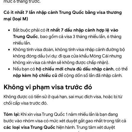
mức 6 tháng trước.
Có ít nhất 7 lần nhập cảnh Trung Quốc bằng visa thương
mại (loại M)
Bắt buộc phải có
ít nhất 7 dấu nhập cảnh hợp lệ vào
Trung Quốc
, bao gồm cả visa 3 tháng nhiều lần, 6 tháng
nhiều lần.
Không tính visa đoàn, không tính visa nhập cảnh đường bộ
không đóng dấu (ví dụ: đi qua cửa khẩu Móng Cái nhưng
không xin visa cá nhân sẽ không được chấp nhận).
Nếu bạn có
hộ chiếu mới chưa đủ dấu nhập cảnh
, có thể
nộp kèm hộ chiếu cũ
để cộng dồn số lần đã nhập cảnh.
Không vi phạm visa trước đó
Không được có tiền sử ở quá hạn, sai mục đích visa, hoặc bị từ
chối cấp visa trước đó.
Tóm lại:
Khi xin visa Trung Quốc 1 năm nhiều lần là bạn đang
bước vào nhóm visa có mức xét duyệt gắt gao nhất trong tất cả
các loại visa Trung Quốc
hiện hành. Trung tâm xét duyệt