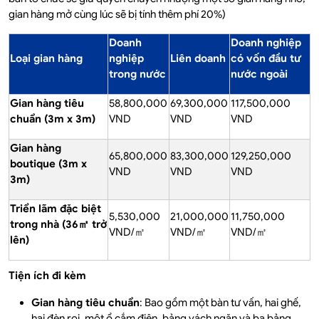
gian hàng mở cùng lúc sẽ bị tính thêm phí 20%)
Doanh
Doanh nghiệp
Loại gian hàng
nghiệp
Liên doanh
có vốn đầu tư
trong nước
nước ngoài
Gian hàng tiêu
58,800,000
69,300,000
117,500,000
chuẩn (3m x 3m)
VND
VND
VND
Gian hàng
65,800,000
83,300,000
129,250,000
boutique (3m x
VND
VND
VND
3m)
Triển lãm đặc biệt
5,530,000
21,000,000
11,750,000
trong nhà (36㎡ trở
VND/㎡
VND/㎡
VND/㎡
lên)
Tiện ích đi kèm
Gian hàng tiêu chuẩn
: Bao gồm một bàn tư vấn, hai ghế,
hai đèn rọi, một ổ cắm điện, bảng vách ngăn và ba bảng