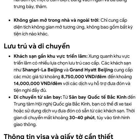
trưng bày, thảm.
Không gian mở trong nhà và ngoài trời
: Chỉ cung cấp
diện tích không gian mở tương ứng, không bao gồm bất kỳ
tiện ích nào khác.
Lưu trú và di chuyển
Khách sạn gần khu vực triển lãm:
Xung quanh khu vực
triển lãm có nhiều lựa chọn lưu trú cao cấp. Các khách sạn
như
Shangri-La Beijing
và
Grand Hyatt Beijing
cung cấp
các mức giá từ khoảng
8,750,000 VND/đêm
đến khoảng
14,000,000 VND/đêm
với các dịch vụ hỗ trợ đưa đón và
tiện nghi đầy đủ.
Di chuyển từ sân bay:
Từ
Sân bay Quốc tế Bắc Kinh
đến
Trung tâm Hội nghị Quốc gia Bắc Kinh, bạn có thể đi xe taxi
hoặc sử dụng dịch vụ đưa đón có sẵn từ các khách sạn. Thời
gian di chuyển mất khoảng
30-40 phút
, tùy vào tình hình
giao thông.
Thông tin visa và giấy tờ cần thiết