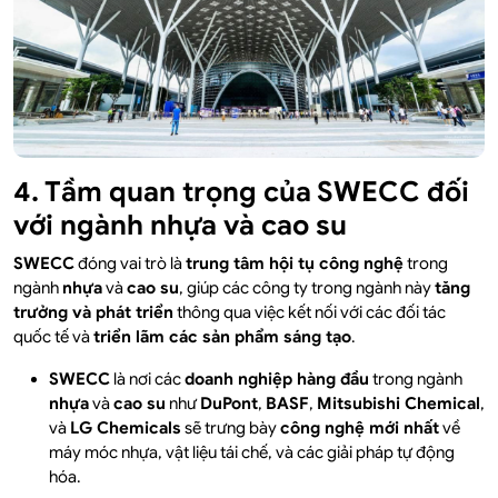
4. Tầm quan trọng của SWECC đối
với ngành nhựa và cao su
SWECC
đóng vai trò là
trung tâm hội tụ công nghệ
trong
ngành
nhựa
và
cao su
, giúp các công ty trong ngành này
tăng
trưởng và phát triển
thông qua việc kết nối với các đối tác
quốc tế và
triển lãm các sản phẩm sáng tạo
.
SWECC
là nơi các
doanh nghiệp hàng đầu
trong ngành
nhựa
và
cao su
như
DuPont
,
BASF
,
Mitsubishi Chemical
,
và
LG Chemicals
sẽ trưng bày
công nghệ mới nhất
về
máy móc nhựa, vật liệu tái chế, và các giải pháp tự động
hóa.