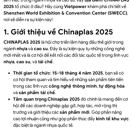
làm việc trong ngành nhựa và cao su. Vậy
địa điểm CHINAPLAS
2025
tổ chức ở đâu? Hãy cùng
Vietpower
khám phá chi tiết về
Shenzhen World Exhibition & Convention Center (SWECC)
,
nơi sẽ diễn ra sự kiện này!
1. Giới thiệu về Chinaplas 2025
CHINAPLAS 2025
là hội chợ triển lãm hàng đầu thế giới trong
ngành
nhựa
và
cao su
. Đây là sự kiện quy tụ những công nghệ
mới nhất và là cơ hội để kết nối các đối tác quốc tế trong lĩnh vực
nhựa
,
cao su
, và
tái chế
.
Thời gian tổ chức
:
15-18 tháng 4 năm 2025
, bạn sẽ có
cơ hội tham quan và tìm hiểu về những sản phẩm tiên tiến
trong các lĩnh vực
công nghệ thông minh
,
tự động hóa
và
sản phẩm tái chế
.
Tầm quan trọng
Chinaplas 2025
đó chính là mang đến cơ
hội để các doanh nghiệp gặp gỡ, hợp tác, mở rộng thị
trường và giới thiệu các
sản phẩm mới
. Góp phần nâng
cao lợi nhuận cũng như góp phần thúc đẩy
kinh tế khu vực
đặc biệt là ngành nhựa quốc tế.