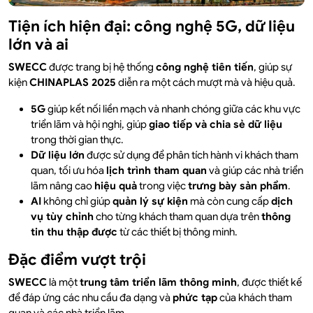
Tiện ích hiện đại: công nghệ 5G, dữ liệu
lớn và ai
SWECC
được trang bị hệ thống
công nghệ tiên tiến
, giúp sự
kiện
CHINAPLAS 2025
diễn ra một cách mượt mà và hiệu quả.
5G
giúp kết nối liền mạch và nhanh chóng giữa các khu vực
triển lãm và hội nghị, giúp
giao tiếp và chia sẻ dữ liệu
trong thời gian thực.
Dữ liệu lớn
được sử dụng để phân tích hành vi khách tham
quan, tối ưu hóa
lịch trình tham quan
và giúp các nhà triển
lãm nâng cao
hiệu quả
trong việc
trưng bày sản phẩm
.
AI
không chỉ giúp
quản lý sự kiện
mà còn cung cấp
dịch
vụ tùy chỉnh
cho từng khách tham quan dựa trên
thông
tin thu thập được
từ các thiết bị thông minh.
Đặc điểm vượt trội
SWECC
là một
trung tâm triển lãm thông minh
, được thiết kế
để đáp ứng các nhu cầu đa dạng và
phức tạp
của khách tham