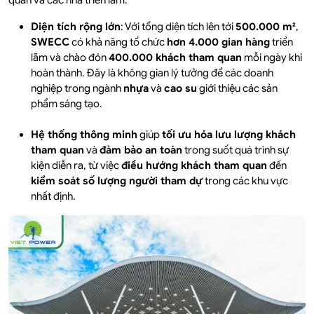
quan và các nhà triển lãm.
Diện tích rộng lớn
: Với tổng diện tích lên tới
500.000 m²
,
SWECC
có khả năng tổ chức
hơn 4.000 gian hàng
triển
lãm và chào đón
400.000 khách tham quan
mỗi ngày khi
hoàn thành. Đây là không gian lý tưởng để các doanh
nghiệp trong ngành
nhựa
và
cao su
giới thiệu các sản
phẩm sáng tạo.
Hệ thống thông minh
giúp
tối ưu hóa lưu lượng khách
tham quan
và
đảm bảo an toàn
trong suốt quá trình sự
kiện diễn ra, từ việc
điều hướng khách tham quan
đến
kiểm soát số lượng người tham dự
trong các khu vực
nhất định.