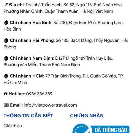
📍 Địa chỉ
: Tòa nhà Tuấn Hạnh, Số 82, Ngõ 116, Phố Nhân Hòa,
Phường Nhân Chính, Quận Thanh Xuân, Hà Nội, Việt Nam
🏠 Chi nhánh Hoà Bình
: Số 230, Điện Biên Phủ, Phương Lâm,
Hòa Bình
🏠 Chi nhánh Hải Phòng
: Số 135, Bạch Đằng, Thủy Nguyên, Hải
Phòng
🏠 Chi nhánh Nam Định
: D12P17 ngõ 189 Trần Huy Liệu,
Phường Văn Miếu, Thành Phố Nam Định
🏠 Chi nhánh HCM:
77 Trần Bình Trọng, P.1, Quận Gò Vấp, TP.
Hồ Chí Minh
☎️ Hotline
: 0936 336 389
✉️ Email
: info@vietpowertravel.com
THÔNG TIN CẦN BIẾT
CHỨNG NHẬN
Giới thiệu