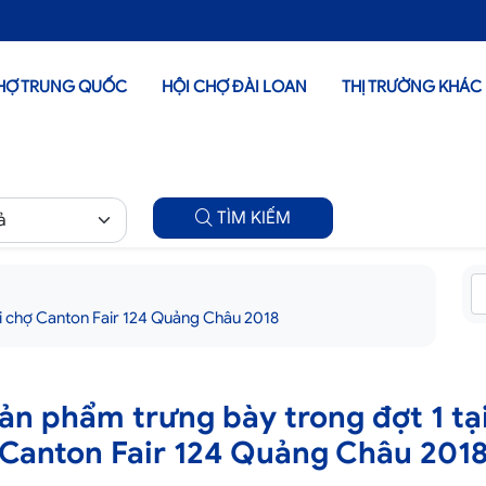
HỢ TRUNG QUỐC
HỘI CHỢ ĐÀI LOAN
THỊ TRƯỜNG KHÁC
TÌM KIẾM
ội chợ Canton Fair 124 Quảng Châu 2018
n phẩm trưng bày trong đợt 1 tạ
Canton Fair 124 Quảng Châu 201