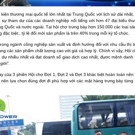
 kiện thương mại quốc tế lớn nhất tại Trung Quốc với lịch sử dài nhất
à sự tham dự của các doanh nghiệp nổi tiếng với hơn 47 đại biểu th
g Quốc và nước ngoài. Tại hội chợ trưng bày hơn 150.000 các loại s
g đặc biệt., tỷ lệ đổi mới sản phẩm là trên 40% trong mỗi kỳ tổ chức.
 trong ngành công nghiệp sản xuất và định hướng đối với nhu cầu thị t
àng các sản phẩm chất lượng cao với giá cả hợp lý. Chính vì vậy, Hội
dự nhiều nhất và đạt doanh số giao dịch cao nhất, đựơc mệnh danh 
giới”.
y của 3 phiên Hội chợ Đợt 1, Đợt 2 và Đợt 3 khác biệt hoàn toàn nên
h nên lựa chọn đúng đợt đi phù hợp với các mặt hàng trưng bày từng