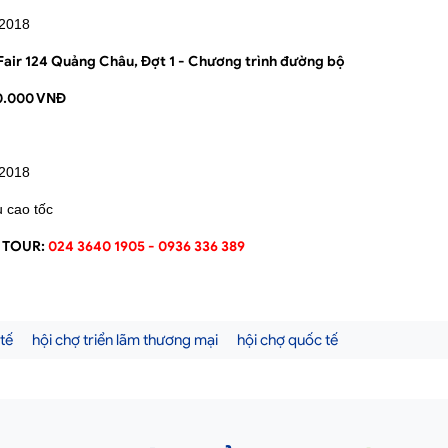
/2018
Fair 124 Quảng Châu, Đợt 1 - Chương trình đường bộ
0.000 VNĐ
/2018
u cao tốc
T TOUR:
024 3640 1905 - 0936 336 389
tế
hội chợ triển lãm thương mại
hội chợ quốc tế