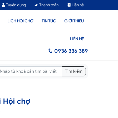
Tuyển dụng
Thanh toán
Liên hệ
LỊCH HỘI CHỢ
TIN TỨC
GIỚI THIỆU
LIÊN HỆ
0936 336 389
Tìm kiếm
i Hội chợ
8