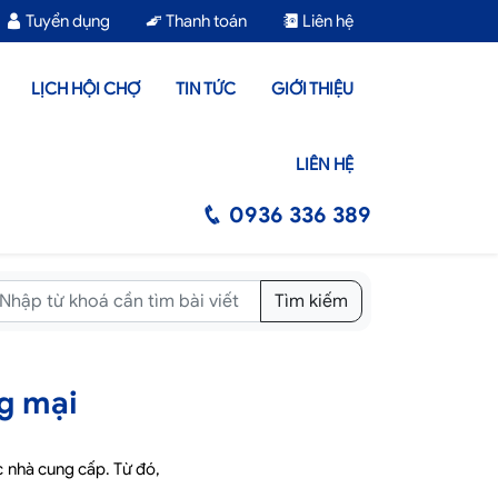
Tuyển dụng
Thanh toán
Liên hệ
LỊCH HỘI CHỢ
TIN TỨC
GIỚI THIỆU
LIÊN HỆ
0936 336 389
Tìm kiếm
g mại
c nhà cung cấp. Từ đó,