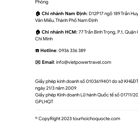
Phòng
🏠 Chi nhánh Nam Định
: D12P17 ngõ 189 Trần Hu
Văn Miếu, Thành Phố Nam Định
🏠 Chi nhánh HCM:
77 Trần Bình Trọng, P.1, Quận
Chí Minh
☎️ Hotline
: 0936 336 389
✉️ Email
: info@vietpowertravel.com
Giấy phép kinh doanh số 0103619401 do sở KH&ĐT
ngày 21/3 năm 2009
Giấy phép Kinh doanh Lữ hành Quốc tế số 01711/
GPLHQT
© CopyRight 2023 tourhoichoquocte.com