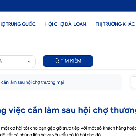
HỢ TRUNG QUỐC
HỘI CHỢ ĐÀI LOAN
THỊ TRƯỜNG KHÁC
TÌM KIẾM
 cần làm sau hội chợ thương mại
g việc cần làm sau hội chợ thươn
 một cơ hội tốt cho bạn gặp gỡ trực tiếp với một số khách hàng hoặ
dõi tất cả những liên hệ và yêu cầu có từ hội chợ đó.