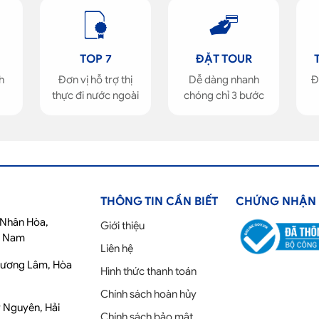
TOP 7
ĐẶT TOUR
h
Đơn vị hỗ trợ thị
Dễ dàng nhanh
Đ
thực đi nước ngoài
chóng chỉ 3 bước
THÔNG TIN CẦN BIẾT
CHỨNG NHẬN
ố Nhân Hòa,
Giới thiệu
t Nam
Liên hệ
Phương Lâm, Hòa
Hình thức thanh toán
Chính sách hoàn hủy
y Nguyên, Hải
Chính sách bảo mật