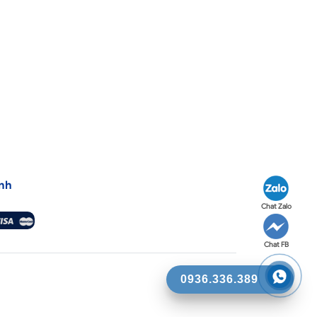
nh
Chat Zalo
Chat FB
0936.336.389