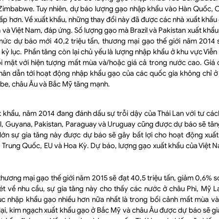
 Zimbabwe. Tuy nhiên, dự báo lượng gạo nhập khẩu vào Hàn Quốc, C
ấp hơn. Về xuất khẩu, những thay đổi này đã được các nhà xuất khẩu 
n và Việt Nam, đáp ứng. Số lượng gạo mà Brazil và Pakistan xuất kh
 mức dự báo mới 40,2 triệu tấn, thương mại gạo thế giới năm 2014 
ỷ lục. Phần tăng còn lại chủ yếu là lượng nhập khẩu ở khu vực Viễn
i mặt với hiện tượng mất mùa và/hoặc giá cả trong nước cao. Giá c
nhân dẫn tới hoạt động nhập khẩu gạo của các quốc gia không chỉ ở
bbe, châu Âu và Bắc Mỹ tăng mạnh.
t khẩu, năm 2014 đang đánh dấu sự trỗi dậy của Thái Lan với tư các
azil, Guyana, Pakistan, Paraguay và Uruguay cũng được dự báo sẽ tă
lớn sự gia tăng này được dự báo sẽ gây bất lợi cho hoạt động xuấ
, Trung Quốc, EU và Hoa Kỳ. Dự báo, lượng gạo xuất khẩu của Việt
hương mại gạo thế giới năm 2015 sẽ đạt 40,5 triệu tấn, giảm 0,6% s
ét về nhu cầu, sự gia tăng này cho thấy các nước ở châu Phi, Mỹ L
tục nhập khẩu gạo nhiều hơn nữa nhất là trong bối cảnh mất mùa và 
ại, kim ngạch xuất khẩu gạo ở Bắc Mỹ và châu Âu được dự báo sẽ giả