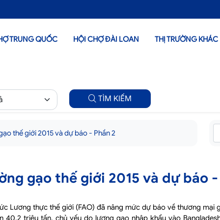
HỢ TRUNG QUỐC
HỘI CHỢ ĐÀI LOAN
THỊ TRƯỜNG KHÁC
TÌM KIẾM
gạo thế giới 2015 và dự báo - Phần 2
ường gạo thế giới 2015 và dự báo -
hức Lương thực thế giới (FAO) đã nâng mức dự báo về thương mại 
 40,2 triệu tấn, chủ yếu do lượng gạo nhập khẩu vào Bangladesh, 