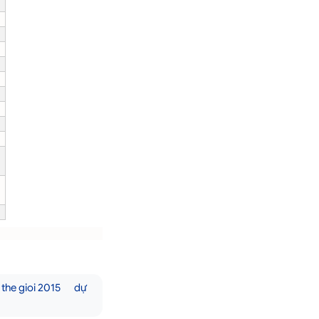
 the gioi 2015
dự