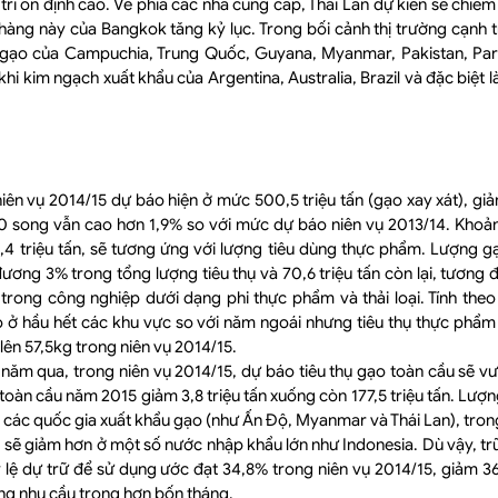
trì ổn định cao. Về phía các nhà cung cấp, Thái Lan dự kiến sẽ chiếm 
àng này của Bangkok tăng kỷ lục. Trong bối cảnh thị trường cạnh t
 gạo của Campuchia, Trung Quốc, Guyana, Myanmar, Pakistan, Par
hi kim ngạch xuất khẩu của Argentina, Australia, Brazil và đặc biệt 
 niên vụ 2014/15 dự báo hiện ở mức 500,5 triệu tấn (gạo xay xát), g
0 song vẫn cao hơn 1,9% so với mức dự báo niên vụ 2013/14. Khoả
,4 triệu tấn, sẽ tương ứng với lượng tiêu dùng thực phẩm. Lượng g
 đương 3% trong tổng lượng tiêu thụ và 70,6 triệu tấn còn lại, tương
trong công nghiệp dưới dạng phi thực phẩm và thải loại. Tính theo
o ở hầu hết các khu vực so với năm ngoái nhưng tiêu thụ thực phẩm 
lên 57,5kg trong niên vụ 2014/15.
 năm qua, trong niên vụ 2014/15, dự báo tiêu thụ gạo toàn cầu sẽ v
toàn cầu năm 2015 giảm 3,8 triệu tấn xuống còn 177,5 triệu tấn. Lượ
o các quốc gia xuất khẩu gạo (như Ấn Độ, Myanmar và Thái Lan), tron
sẽ giảm hơn ở một số nước nhập khẩu lớn như Indonesia. Dù vậy, trữ
ỷ lệ dự trữ để sử dụng ước đạt 34,8% trong niên vụ 2014/15, giảm 3
ng nhu cầu trong hơn bốn tháng.