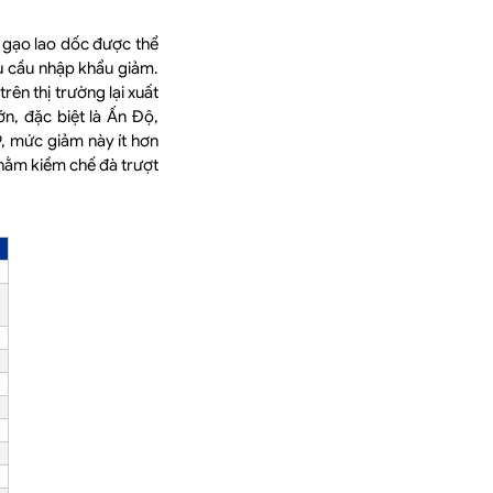
á gạo lao dốc được thể
u cầu nhập khẩu giảm.
rên thị trường lại xuất
ớn, đặc biệt là Ấn Độ,
9, mức giảm này ít hơn
nhằm kiềm chế đà trượt