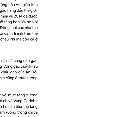
ộng hòa Hồi giáo Iran
gạo hàng đầu thế giới,
ẩu mùa vụ 2014 đã được
sẽ tăng hơn 8% so với
 Đông, nơi các nhà thu
ả cạnh tranh trên thế
 châu Phi mà còn cả ở
h là nhà cung cấp gạo
ng lượng gạo xuất khẩu
t khẩu gạo của Ấn Độ,
 Nam cũng ở mức tương
o với mức tăng trưởng
atinh và vùng Caribbe
nhu cầu tiêu thụ tăng
m xuống trong khi thị