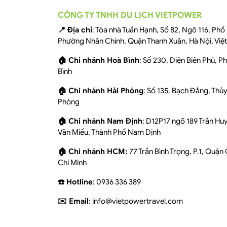
CÔNG TY TNHH DU LỊCH VIETPOWER
📍 Địa chỉ
: Tòa nhà Tuấn Hạnh, Số 82, Ngõ 116, Ph
Phường Nhân Chính, Quận Thanh Xuân, Hà Nội, Việ
🏠 Chi nhánh Hoà Bình
: Số 230, Điện Biên Phủ, 
Bình
🏠 Chi nhánh Hải Phòng
: Số 135, Bạch Đằng, Thủ
Phòng
🏠 Chi nhánh Nam Định
: D12P17 ngõ 189 Trần Hu
Văn Miếu, Thành Phố Nam Định
🏠 Chi nhánh HCM:
77 Trần Bình Trọng, P.1, Quận
Chí Minh
☎️ Hotline
: 0936 336 389
✉️ Email
: info@vietpowertravel.com