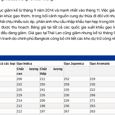
tục giảm kể từ tháng 9 năm 2014 và mạnh nhất vào tháng 11. Việc gi
hân khúc gạo thơm, trong bối cảnh nguồn cung dư thừa đi đôi với nh
ải chịu nhiều sức ép, phản ánh nhu cầu nhập khẩu hạn hẹp trong khi t
 được thu hoạch. Bảng giá tại tất cả các quốc gia xuất khẩu gạo l
 đều đang giảm. Giá gạo tại Thái Lan cũng giảm nhưng kể từ tháng 
h tranh do chính phủ Bangkok công bố chi tiết các kho dự trữ công 
cả các loại
Gạo Indica
Gạo Japonica
Gạo Aromatic
Chất lượng
Chất lượng
cao
thấp
206
212
252
229
232
250
258
230
225
241
235
222
219
226
230
268
214
206
226
271
212
198
236
263
212
197
267
263