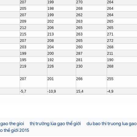
207
199
270
264
205
198
268
264
207
199
262
264
209
202
263
265
212
206
265
265
215
213
263
271
207
208
265
272
203
204
260
268
199
200
287
211
195
192
281
190
219
226
230
268
207
201
266
255
-5,7
-10,9
15,4
-4,9
 gao the gioi
thị trường lúa gạo thế giới
du bao thi truong lua gao
o thế giới 2015