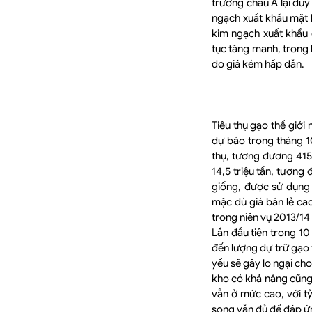
trường châu Á lại duy 
ngạch xuất khẩu mặt h
kim ngạch xuất khẩu
tục tăng manh, trong k
do giá kém hấp dẫn.
Tiêu thụ gạo thế giới
dự báo trong tháng 1
thụ, tương đương 415
14,5 triệu tấn, tương
giống, được sử dụng 
mặc dù giá bán lẻ ca
trong niên vụ 2013/14 
Lần đầu tiên trong 10
đến lượng dự trữ gạo 
yếu sẽ gây lo ngại ch
kho có khả năng cũng 
vẫn ở mức cao, với t
song vẫn đủ để đáp ứ