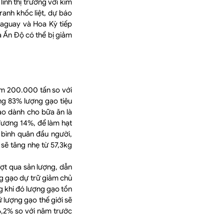
lĩnh thị trường với kim
ranh khốc liệt, dự báo
aguay và Hoa Kỳ tiếp
là Ấn Độ có thể bị giảm
iảm 200.000 tấn so với
ng 83% lượng gạo tiệu
ạo dành cho bữa ăn là
 đương 14%, để làm hạt
 bình quân đầu người,
sẽ tăng nhẹ từ 57,3kg
ượt qua sản lượng, dẫn
ng gạo dự trữ giảm chủ
g khi đó lượng gạo tồn
 lượng gạo thế giới sẽ
6,2% so với năm trước