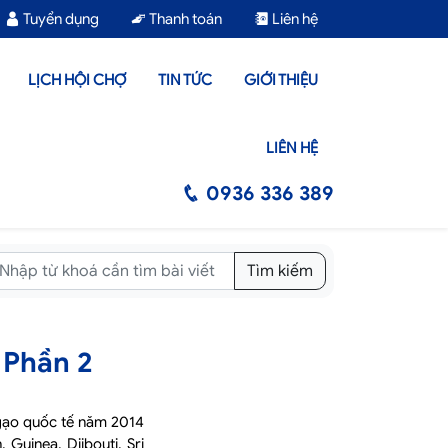
Tuyển dụng
Thanh toán
Liên hệ
LỊCH HỘI CHỢ
TIN TỨC
GIỚI THIỆU
LIÊN HỆ
0936 336 389
Tìm kiếm
 Phần 2
gạo quốc tế năm 2014
Guinea, Djibouti, Sri