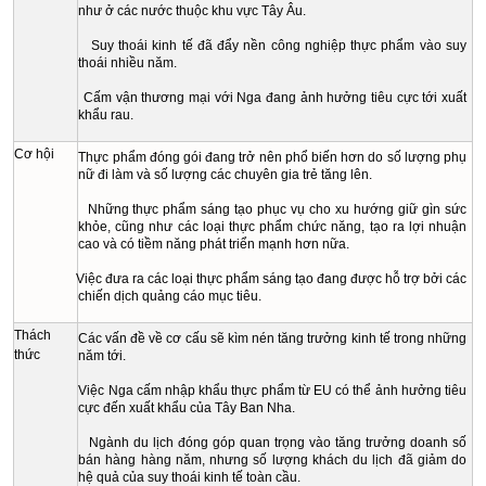
như ở các nước thuộc khu vực Tây Âu.
Suy thoái kinh tế đã đẩy nền công nghiệp thực phẩm vào suy
thoái nhiều năm.
Cấm vận thương mại với Nga đang ảnh hưởng tiêu cực tới xuất
khẩu rau.
Cơ hội
Thực phẩm đóng gói đang trở nên phổ biến hơn do số lượng phụ
nữ đi làm và số lượng các chuyên gia trẻ tăng lên.
Những thực phẩm sáng tạo phục vụ cho xu hướng giữ gìn sức
khỏe, cũng như các loại thực phẩm chức năng, tạo ra lợi nhuận
cao và có tiềm năng phát triển mạnh hơn nữa.
Việc đưa ra các loại thực phẩm sáng tạo đang được hỗ trợ bởi các
chiến dịch quảng cáo mục tiêu.
Thách
Các vấn đề về cơ cấu sẽ kìm nén tăng trưởng kinh tế trong những
thức
năm tới.
Việc Nga cấm nhập khẩu thực phẩm từ EU có thể ảnh hưởng tiêu
cực đến xuất khẩu của Tây Ban Nha.
Ngành du lịch đóng góp quan trọng vào tăng trưởng doanh số
bán hàng hàng năm, nhưng số lượng khách du lịch đã giảm do
hệ quả của suy thoái kinh tế toàn cầu.