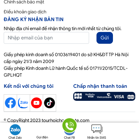
Chính sách bảo mật
Điều khoản giao dịch
ĐĂNG KÝ NHẬN BẢN TIN
Nhập địa chỉ email để nhận thông tin mới nhất từ chúng tôi.
Gửi
Giấy phép kinh doanh số 0103619401 do sở KH&ĐT TP Hà Nội
cấp ngày 21/3 năm 2009
Giấy phép Kinh doanh Lữ hành Quốc tế số 01711/2015/TCDL-
GPLHQT
Kết nối với chúng tôi
Chấp nhận thanh toán
© CopyRight 2023 tourhoichoquocte.com
Gọi điện
Chat Zalo
Chat FB
Nhắn tin SMS