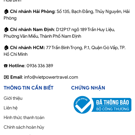
🏠 Chi nhánh Hải Phòng
: Số 135, Bạch Đằng, Thủy Nguyên, Hải
Phòng
🏠 Chi nhánh Nam Định
: D12P17 ngõ 189 Trần Huy Liệu,
Phường Văn Miếu, Thành Phố Nam Định
🏠 Chi nhánh HCM:
77 Trần Bình Trọng, P.1, Quận Gò Vấp, TP.
Hồ Chí Minh
☎️ Hotline
: 0936 336 389
✉️ Email
: info@vietpowertravel.com
THÔNG TIN CẦN BIẾT
CHỨNG NHẬN
Giới thiệu
Liên hệ
Hình thức thanh toán
Chính sách hoàn hủy