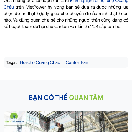
Qua những chia sẻ được rút ra từ
kinh nghiệm đi hội chợ Quảng
Châu
trên, VietPower hy vọng bạn sẽ đưa ra được những lựa
chọn đồ ăn thật hợp lý giúp cho chuyến đi của mình thật hoàn
hảo. Và đừng quên chia sẻ cho những người thân cũng đang có
kế hoạch tham dự hội chợ Canton Fair lần thứ 124 sắp tới nhé!
Tags:
Hoi cho Quang Chau
Canton Fair
BẠN CÓ THỂ
QUAN TÂM