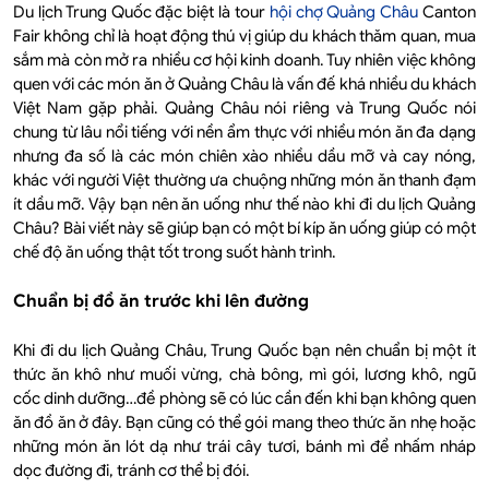
Du lịch Trung Quốc đặc biệt là tour
hội chợ Quảng Châu
Canton
Fair không chỉ là hoạt động thú vị giúp du khách thăm quan, mua
sắm mà còn mở ra nhiều cơ hội kinh doanh. Tuy nhiên việc không
quen với các món ăn ở Quảng Châu là vấn đế khá nhiều du khách
Việt Nam gặp phải. Quảng Châu nói riêng và Trung Quốc nói
chung từ lâu nổi tiếng với nền ẩm thực với nhiều món ăn đa dạng
nhưng đa số là các món chiên xào nhiều dầu mỡ và cay nóng,
khác với người Việt thường ưa chuộng những món ăn thanh đạm
ít dầu mỡ. Vậy bạn nên ăn uống như thế nào khi đi du lịch Quảng
Châu? Bài viết này sẽ giúp bạn có một bí kíp ăn uống giúp có một
chế độ ăn uống thật tốt trong suốt hành trình.
Chuẩn bị đồ ăn trước khi lên đường
Khi đi du lịch Quảng Châu, Trung Quốc bạn nên chuẩn bị một ít
thức ăn khô như muối vừng, chà bông, mì gói, lương khô, ngũ
cốc dinh dưỡng…đề phòng sẽ có lúc cần đến khi bạn không quen
ăn đồ ăn ở đây. Bạn cũng có thể gói mang theo thức ăn nhẹ hoặc
những món ăn lót dạ như trái cây tươi, bánh mì để nhấm nháp
dọc đường đi, tránh cơ thể bị đói.