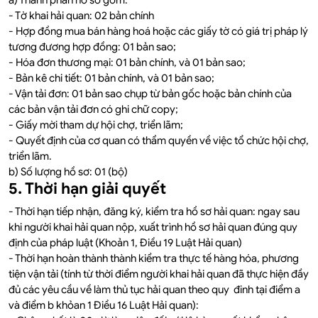
- Tờ khai hải quan: 02 bản chính
- Hợp đồng mua bán hàng hoá hoặc các giấy tờ có giá trị pháp lý
tương đương hợp đồng: 01 bản sao;
- Hóa đơn thương mại: 01 bản chính, và 01 bản sao;
- Bản kê chi tiết: 01 bản chính, và 01 bản sao;
- Vận tải đơn: 01 bản sao chụp từ bản gốc hoặc bản chính của
các bản vận tải đơn có ghi chữ copy;
- Giấy mời tham dự hội chợ, triển lãm;
- Quyết định của cơ quan có thẩm quyền về việc tổ chức hội chợ,
triển lãm.
b) Số lượng hồ sơ: 01 (bộ)
5. Thời hạn giải quyết
- Thời hạn tiếp nhận, đăng ký, kiểm tra hồ sơ hải quan: ngay sau
khi người khai hải quan nộp, xuất trình hồ sơ hải quan đúng quy
định của pháp luật (Khoản 1, Điều 19 Luật Hải quan)
- Thời hạn hoàn thành thành kiểm tra thực tế hàng hóa, phương
tiện vận tải (tính từ thời điểm người khai hải quan đã thực hiện đầy
đủ các yêu cầu về làm thủ tục hải quan theo quy đinh tại điểm a
và điểm b khỏan 1 Điều 16 Luật Hải quan):