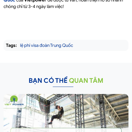
Quốc
của
Vietpower
để được tư vấn, hoàn thiện hồ sơ nhanh
chóng chỉ từ 3-4 ngày làm việc!
Tags:
lệ phí visa đoàn Trung Quốc
BẠN CÓ THỂ
QUAN TÂM