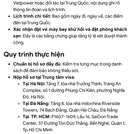
Vietpower hoặc đối tác tại Trung Quốc, nội dung ghi rõ
thông tin đoàn và lịch trình.
Lịch trình chi tiết
: Bao gồm ngày đi, ngày về, các điểm
đến tại Trung Quốc.
Xác nhận đặt vé máy bay khứ hồi và đặt phòng khách
sạn
: Đây là các bằng chứng giúp tăng tỷ lệ xét duyệt thành
công.
Quy trình thực hiện
Chuẩn bị hồ sơ đầy đủ
: Kiểm tra từng mục trong danh
sách để đảm bảo không thiếu sót.
Nộp hồ sơ tại Trung tâm visa
:
Tại Hà Nội:
Tầng 7, tòa nhà Trường Thịnh, Tràng An
Complex, số 1 đường Phùng Chí Kiên, phường Nghĩa
Đô, Hà Nội
Tại Đà Nẵng:
Tầng 8, tòa nhà Indochina Riverside
Towers, 74 Bạch Đằng, Quận Hải Châu, Đà Nẵng
Tại TP. HCM:
P1607-1609, Lầu 16, SaiGon Trade
Center, 37 Đường Tôn Đức Thắng, Bến Nghé, Quận 1,
Tp.Hồ Chí Minh