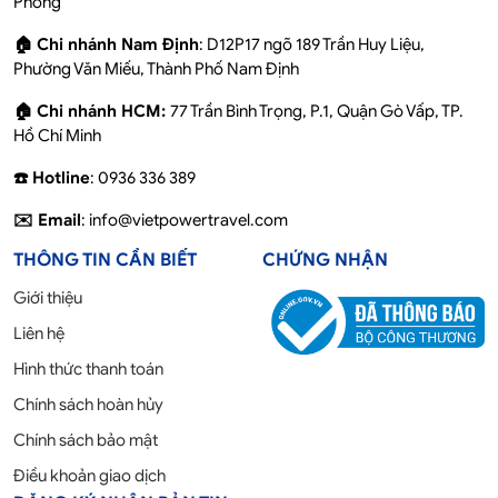
Phòng
🏠 Chi nhánh Nam Định
: D12P17 ngõ 189 Trần Huy Liệu,
Phường Văn Miếu, Thành Phố Nam Định
🏠 Chi nhánh HCM:
77 Trần Bình Trọng, P.1, Quận Gò Vấp, TP.
Hồ Chí Minh
☎️ Hotline
: 0936 336 389
✉️ Email
: info@vietpowertravel.com
THÔNG TIN CẦN BIẾT
CHỨNG NHẬN
Giới thiệu
Liên hệ
Hình thức thanh toán
Chính sách hoàn hủy
Chính sách bảo mật
Điều khoản giao dịch