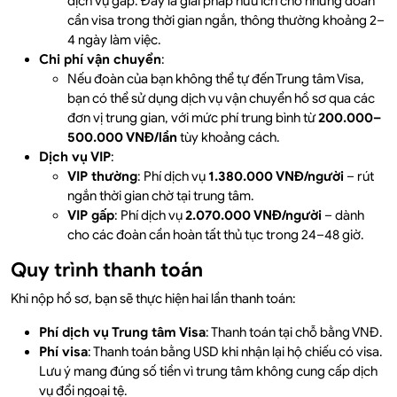
dịch vụ gấp. Đây là giải pháp hữu ích cho những đoàn
cần visa trong thời gian ngắn, thông thường khoảng 2–
4 ngày làm việc.
Chi phí vận chuyển
:
Nếu đoàn của bạn không thể tự đến Trung tâm Visa,
bạn có thể sử dụng dịch vụ vận chuyển hồ sơ qua các
đơn vị trung gian, với mức phí trung bình từ
200.000–
500.000 VNĐ/lần
tùy khoảng cách.
Dịch vụ VIP
:
VIP thường
: Phí dịch vụ
1.380.000 VNĐ/người
– rút
ngắn thời gian chờ tại trung tâm.
VIP gấp
: Phí dịch vụ
2.070.000 VNĐ/người
– dành
cho các đoàn cần hoàn tất thủ tục trong 24–48 giờ.
Quy trình thanh toán
Khi nộp hồ sơ, bạn sẽ thực hiện hai lần thanh toán:
Phí dịch vụ Trung tâm Visa
: Thanh toán tại chỗ bằng VNĐ.
Phí visa
: Thanh toán bằng USD khi nhận lại hộ chiếu có visa.
Lưu ý mang đúng số tiền vì trung tâm không cung cấp dịch
vụ đổi ngoại tệ.