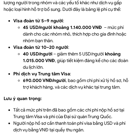
lượng người trong nhóm và các yếu tố khác như dịch vụ gấp
hoặc loại hình hỗ trợ bổ sung. Dưới đây là bảng lệ phí cụ thể:
Visa đoàn từ 5–9 người
:
45 USD/người khoảng 1.140.000 VNĐ
– mức phí
dành cho các nhóm nhỏ, thích hợp cho gia đình hoặc
nhóm bạn thân.
Visa đoàn từ 10–20 người
:
40 USD/người
– giảm thêm 5 USD/người
khoảng
1.015.000 VNĐ
, giúp tiết kiệm đáng kể cho các đoàn
du lịch lớn.
Phí dịch vụ Trung tâm Visa
:
690.000 VNĐ/người
, bao gồm chi phí xử lý hồ sơ, hỗ
trợ khách hàng, và các dịch vụ khác tại trung tâm.
Lưu ý quan trọng:
Tất cả mức phí trên đã bao gồm các chi phí nộp hồ sơ tại
Trung tâm Visa và phí của Đại sứ quán Trung Quốc.
Người nộp hồ sơ cần thanh toán phí visa bằng USD và phí
dịch vụ bằng VNĐ tại quầy thu ngân.