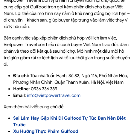
Vietpower Travel là đơn vị lữ hành chuyên tour hội chợ quốc tế,
cung cấp gói Gulfood trọn gói kèm phiên dịch cho buyer Việt
Nam. Lợi thế của mô hình này nằm ở khả năng đồng bộ lịch hẹn –
di chuyển – khách sạn, giúp buyer tập trung vào làm việc thay vì
xử lý hậu cần.
Bên cạnh việc sắp xếp phiên dịch phù hợp với lịch làm việc,
Vietpower Travel còn hiểu rõ cách buyer Việt Nam trao đổi, đàm
phán và theo dõi kết quả sau hội chợ. Mô hình một đầu mối hỗ
trợ giúp giảm rủi ro lệch lịch và tối ưu thời gian trong suốt chuyến
đi.
Địa chỉ:
Tòa nhà Tuấn Hạnh, Số 82, Ngõ 116, Phố Nhân Hòa,
Phường Nhân Chính, Quận Thanh Xuân, Hà Nội, Việt Nam
Hotline
: 0936 336 389
Email
:
info@vietpowertravel.com
Xem thêm bài viết cùng chủ đề:
Sai Lầm Hay Gặp Khi Đi Gulfood Tự Túc Bạn Nên Biết
Trước
Xu Hướng Thực Phẩm Gulfood