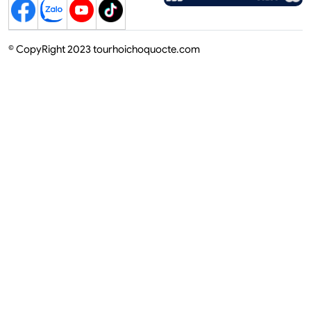
© CopyRight 2023 tourhoichoquocte.com