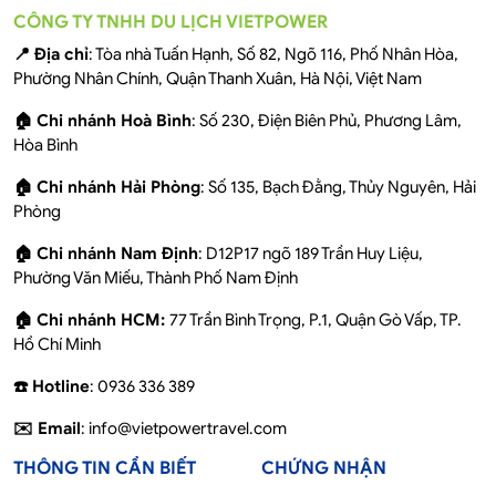
CÔNG TY TNHH DU LỊCH VIETPOWER
📍 Địa chỉ
: Tòa nhà Tuấn Hạnh, Số 82, Ngõ 116, Phố Nhân Hòa,
Phường Nhân Chính, Quận Thanh Xuân, Hà Nội, Việt Nam
🏠 Chi nhánh Hoà Bình
: Số 230, Điện Biên Phủ, Phương Lâm,
Hòa Bình
🏠 Chi nhánh Hải Phòng
: Số 135, Bạch Đằng, Thủy Nguyên, Hải
Phòng
🏠 Chi nhánh Nam Định
: D12P17 ngõ 189 Trần Huy Liệu,
Phường Văn Miếu, Thành Phố Nam Định
🏠 Chi nhánh HCM:
77 Trần Bình Trọng, P.1, Quận Gò Vấp, TP.
Hồ Chí Minh
☎️ Hotline
: 0936 336 389
✉️ Email
: info@vietpowertravel.com
THÔNG TIN CẦN BIẾT
CHỨNG NHẬN