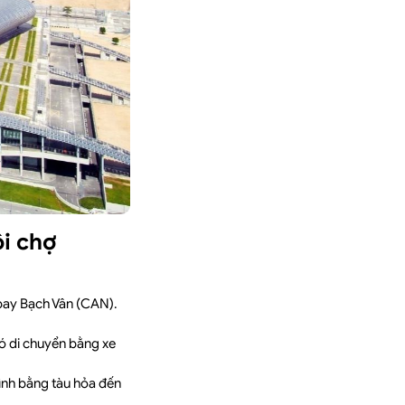
i chợ
bay Bạch Vân (CAN).
ó di chuyển bằng xe
rình bằng tàu hỏa đến