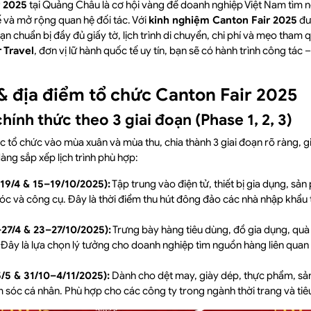
r 2025
tại Quảng Châu là cơ hội vàng để doanh nghiệp Việt Nam tìm n
 và mở rộng quan hệ đối tác. Với
kinh nghiệm Canton Fair 2025
đượ
bạn chuẩn bị đầy đủ giấy tờ, lịch trình di chuyển, chi phí và mẹo tham
 Travel
, đơn vị lữ hành quốc tế uy tín, bạn sẽ có hành trình công tác
 & địa điểm tổ chức Canton Fair 2025
hính thức theo 3 giai đoạn (Phase 1, 2, 3)
 tổ chức vào mùa xuân và mùa thu, chia thành 3 giai đoạn rõ ràng, 
ng sắp xếp lịch trình phù hợp:
–19/4 & 15–19/10/2025):
Tập trung vào điện tử, thiết bị gia dụng, sả
óc và công cụ. Đây là thời điểm thu hút đông đảo các nhà nhập khẩu
–27/4 & 23–27/10/2025):
Trưng bày hàng tiêu dùng, đồ gia dụng, quà t
 Đây là lựa chọn lý tưởng cho doanh nghiệp tìm nguồn hàng liên quan đ
5/5 & 31/10–4/11/2025):
Dành cho dệt may, giày dép, thực phẩm, sản
 sóc cá nhân. Phù hợp cho các công ty trong ngành thời trang và ti