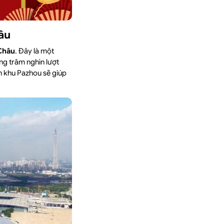
âu
Châu
. Đây là một
àng trăm nghìn lượt
n khu Pazhou sẽ giúp