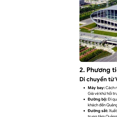
2. Phương t
Di chuyển từ
Máy bay:
Cách n
Giá vé khứ hồi t
Đường bộ:
Đi qu
khách đến Quảng 
Đường sắt:
Xuất 
trung tâm Quảng