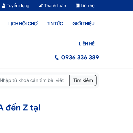
Tuyển dụng
Thanh toán
Liên hệ
LỊCH HỘI CHỢ
TIN TỨC
GIỚI THIỆU
LIÊN HỆ
0936 336 389
Tìm kiếm
 đến Z tại