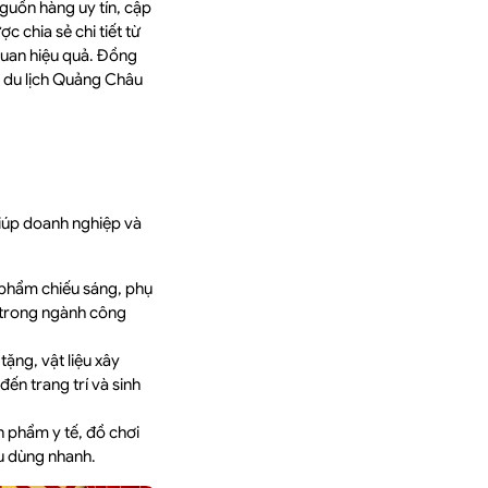
guồn hàng uy tín, cập
c chia sẻ chi tiết từ
 quan hiệu quả. Đồng
 – du lịch Quảng Châu
giúp doanh nghiệp và
n phẩm chiếu sáng, phụ
 trong ngành công
ặng, vật liệu xây
ến trang trí và sinh
 phẩm y tế, đồ chơi
êu dùng nhanh.