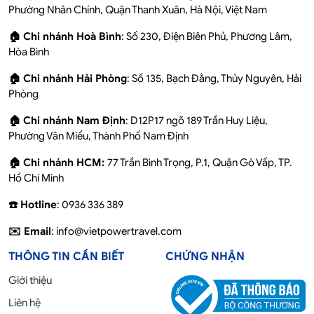
Phường Nhân Chính, Quận Thanh Xuân, Hà Nội, Việt Nam
🏠 Chi nhánh Hoà Bình
: Số 230, Điện Biên Phủ, Phương Lâm,
Hòa Bình
🏠 Chi nhánh Hải Phòng
: Số 135, Bạch Đằng, Thủy Nguyên, Hải
Phòng
🏠 Chi nhánh Nam Định
: D12P17 ngõ 189 Trần Huy Liệu,
Phường Văn Miếu, Thành Phố Nam Định
🏠 Chi nhánh HCM:
77 Trần Bình Trọng, P.1, Quận Gò Vấp, TP.
Hồ Chí Minh
☎️ Hotline
: 0936 336 389
✉️ Email
: info@vietpowertravel.com
THÔNG TIN CẦN BIẾT
CHỨNG NHẬN
Giới thiệu
Liên hệ