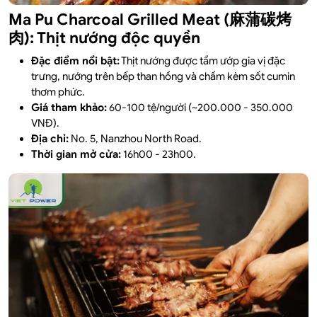
Ma Pu Charcoal Grilled Meat (麻蒲碳烤
肉): Thịt nướng độc quyền
Đặc điểm nổi bật:
Thịt nướng được tẩm ướp gia vị đặc
trưng, nướng trên bếp than hồng và chấm kèm sốt cumin
thơm phức.
Giá tham khảo:
60-100 tệ/người (~200.000 - 350.000
VNĐ).
Địa chỉ:
No. 5, Nanzhou North Road.
Thời gian mở cửa:
16h00 - 23h00.