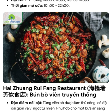
Địa chỉ:
2-2 Fuxing Second Road, Nantian Road.
Thời gian mở cửa:
10h00 - 22h00.
Hai Zhuang Rui Fang Restaurant (海幢瑞
芳饮食店): Bún bò viên truyền thống
Đặc điểm nổi bật:
Từng viên bò được làm thủ công, có độ
dai giòn và vị ngọt tự nhiên. Phù hợp cho một bữa ăn sáng