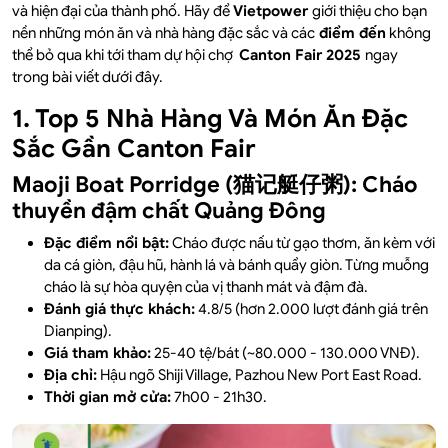
và hiện đại của thành phố. Hãy để
Vietpower
giới thiệu cho bạn
nền những món ăn và nhà hàng đặc sắc và các
điểm đến
không
thể bỏ qua khi tới tham dự hội chợ
Canton Fair 2025
ngay
trong bài viết dưới đây.
1. Top 5 Nhà Hàng Và Món Ăn Đặc
Sắc Gần Canton Fair
Maoji Boat Porridge (猫记艇仔粥): Cháo
thuyền đậm chất Quảng Đông
Đặc điểm nổi bật:
Cháo được nấu từ gạo thơm, ăn kèm với
da cá giòn, đậu hũ, hành lá và bánh quẩy giòn. Từng muỗng
cháo là sự hòa quyện của vị thanh mát và đậm đà.
Đánh giá thực khách:
4.8/5 (hơn 2.000 lượt đánh giá trên
Dianping).
Giá tham khảo:
25-40 tệ/bát (~80.000 - 130.000 VNĐ).
Địa chỉ:
Hậu ngõ Shiji Village, Pazhou New Port East Road.
Thời gian mở cửa:
7h00 - 21h30.