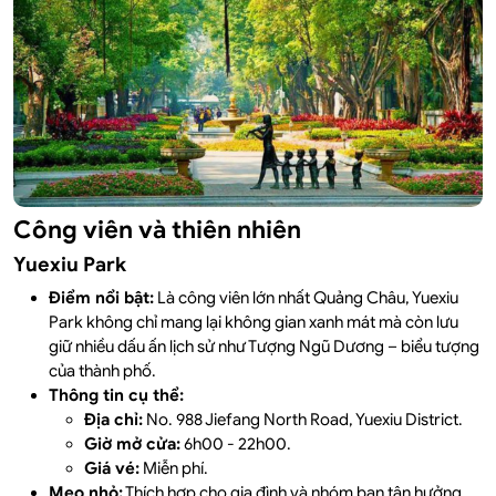
Công viên và thiên nhiên
Yuexiu Park
Điểm nổi bật:
Là công viên lớn nhất Quảng Châu, Yuexiu
Park không chỉ mang lại không gian xanh mát mà còn lưu
giữ nhiều dấu ấn lịch sử như Tượng Ngũ Dương – biểu tượng
của thành phố.
Thông tin cụ thể:
Địa chỉ:
No. 988 Jiefang North Road, Yuexiu District.
Giờ mở cửa:
6h00 - 22h00.
Giá vé:
Miễn phí.
Mẹo nhỏ:
Thích hợp cho gia đình và nhóm bạn tận hưởng