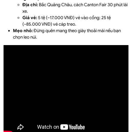
Địa chỉ:
Bắc Quảng Châu, cách Canton Fair 30 phút lái
xe.
Giá vé:
5 tệ (~17.000 VNĐ) vé vào cổng; 25 tệ
(~85.000 VNĐ) vé cáp treo.
Mẹo nhỏ:
Đừng quên mang theo giày thoải mái nếu bạn
chọn leo núi.