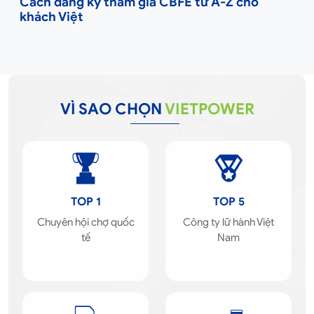
Cách đăng ký tham gia CBFE từ A-Z cho
khách Việt
VÌ SAO CHỌN
VIETPOWER
TOP 1
TOP 5
Chuyên hội chợ quốc
Công ty lữ hành Việt
tế
Nam