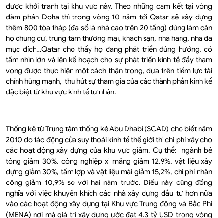
được khởi tranh tại khu vực này. Theo những cam kết tại vòng
đàm phán Doha thì trong vòng 10 năm tới Qatar sẽ xây dựng
thêm 800 tòa tháp (đa số là nhà cao trên 20 tầng) dùng làm căn
hộ chung cư, trung tâm thương mại, khách sạn, nhà hàng, nhà đa
mục đích…Qatar cho thấy họ đang phát triển đúng hướng, có
tầm nhìn lớn và lên kế hoạch cho sự phát triển kinh tế đầy tham
vọng được thực hiện một cách thận trọng, dựa trên tiềm lực tài
chính hùng mạnh, thu hút sự tham gia của các thành phần kinh kế
đặc biệt từ khu vực kinh tế tư nhân.
Thống kê từ Trung tâm thống kê Abu Dhabi (SCAD) cho biết năm
2010 do tác động của suy thoái kinh tế thế giới thì chi phí xây cho
các hoạt động xây dựng của khu vực giảm. Cụ thể: ngành bê
tông giảm 30%, công nghiệp xi măng giảm 12,9%, vật liệu xây
dựng giảm 30%, tấm lợp và vật liệu mái giảm 15,2%, chi phí nhân
công giảm 10,9% so với hai năm trước. Điều này cũng đồng
nghĩa với việc khuyến khích các nhà xây dựng đầu tư hơn nữa
vào các hoạt động xây dựng tại Khu vực Trung đông và Bắc Phi
(MENA) nơi mà giá trị xây dựng ước đạt 4.3 tỷ USD trong vòng