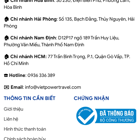
🏠 Chi nhánh Hoà Bình
: Số 230, Điện Biên Phủ, Phương Lâm,
Hòa Bình
🏠 Chi nhánh Hải Phòng
: Số 135, Bạch Đằng, Thủy Nguyên, Hải
Phòng
🏠 Chi nhánh Nam Định
: D12P17 ngõ 189 Trần Huy Liệu,
Phường Văn Miếu, Thành Phố Nam Định
🏠 Chi nhánh HCM:
77 Trần Bình Trọng, P.1, Quận Gò Vấp, TP.
Hồ Chí Minh
☎️ Hotline
: 0936 336 389
✉️ Email
: info@vietpowertravel.com
THÔNG TIN CẦN BIẾT
CHỨNG NHẬN
Giới thiệu
Liên hệ
Hình thức thanh toán
Chính sách hoàn hủy