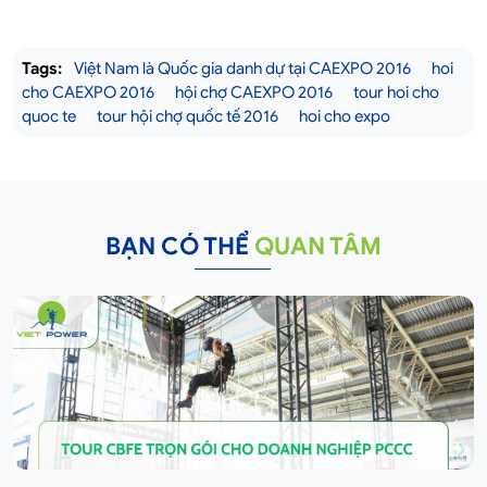
Tags:
Việt Nam là Quốc gia danh dự tại CAEXPO 2016
hoi
cho CAEXPO 2016
hội chợ CAEXPO 2016
tour hoi cho
quoc te
tour hội chợ quốc tế 2016
hoi cho expo
BẠN CÓ THỂ
QUAN TÂM