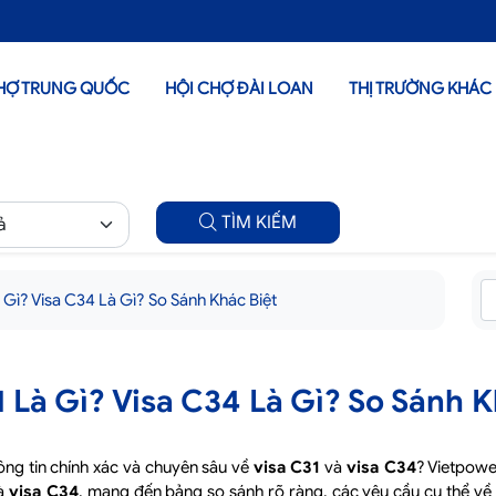
HỢ TRUNG QUỐC
HỘI CHỢ ĐÀI LOAN
THỊ TRƯỜNG KHÁC
TÌM KIẾM
 Gì? Visa C34 Là Gì? So Sánh Khác Biệt
1 Là Gì? Visa C34 Là Gì? So Sánh K
ông tin chính xác và chuyên sâu về
visa C31
và
visa C34
? Vietpowe
à
visa C34
, mang đến bảng so sánh rõ ràng, các yêu cầu cụ thể về