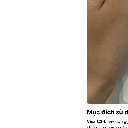
Mục đích sử 
Visa C34
, hay còn gọ
nhiệm vụ chuyên sâu