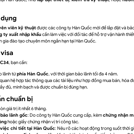
 dụng
ên viên kỹ thuật
được các công ty Hàn Quốc mời để lắp đặt và bảo
g ty xuất nhập khẩu
cần làm việc với đối tác để hỗ trợ vận hành thiết
 gia đào tạo chuyên môn ngắn hạn tại Hàn Quốc.
 visa
 C34
, bạn cần:
 lãnh từ
phía Hàn Quốc
, với thời gian bảo lãnh tối đa 4 năm.
uan hệ hợp tác thông qua các tài liệu như hợp đồng mua bán, hóa đ
y đủ, minh bạch và được chuẩn bị đúng hạn.
ần chuẩn bị
Còn giá trị ít nhất 6 tháng.
 bảo lãnh gốc
: Do công ty Hàn Quốc cung cấp, kèm
chứng nhận m
ộng
hoặc giấy chứng nhận vị trí công tác.
 việc chi tiết tại Hàn Quốc
: Nêu rõ các hoạt động trong suốt thời gi