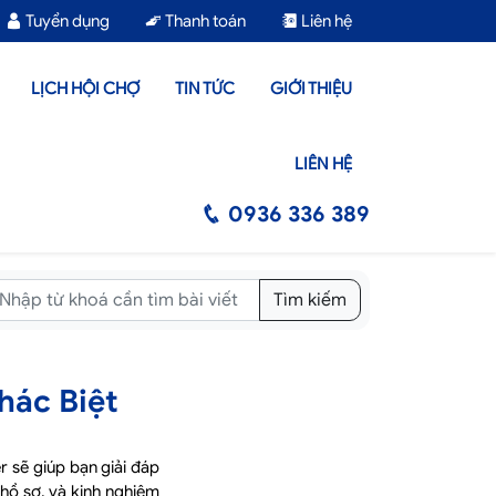
Tuyển dụng
Thanh toán
Liên hệ
LỊCH HỘI CHỢ
TIN TỨC
GIỚI THIỆU
LIÊN HỆ
0936 336 389
Tìm kiếm
hác Biệt
r sẽ giúp bạn giải đáp
 hồ sơ, và kinh nghiệm