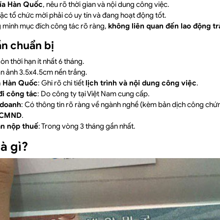
ía Hàn Quốc
, nêu rõ thời gian và nội dung công việc.
c tổ chức mời phải có uy tín và đang hoạt động tốt.
 minh mục đích công tác rõ ràng,
không liên quan đến lao động tr
ần chuẩn bị
Còn thời hạn ít nhất 6 tháng.
án ảnh 3.5x4.5cm nền trắng.
a Hàn Quốc
: Ghi rõ chi tiết
lịch trình và nội dung công việc
.
đi công tác
: Do công ty tại Việt Nam cung cấp.
 doanh
: Có thông tin rõ ràng về ngành nghề (kèm bản dịch công chứn
/CMND
.
n nộp thuế
: Trong vòng 3 tháng gần nhất.
là gì?