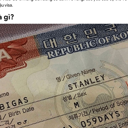
ậu visa.
à gì?