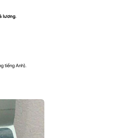
ả lương
.
g tiếng Anh).