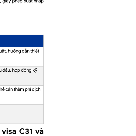
/L, giấy phép xuất nhập
huật, hướng dẫn thiết
u dấu, hợp đồng kỹ
hể cần thêm phí dịch
 visa C31 và