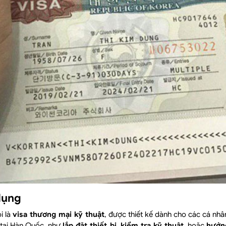
dụng
i là
visa thương mại kỹ thuật
, được thiết kế dành cho các cá nhâ
 tại Hàn Quốc, như
lắp đặt thiết bị
,
kiểm tra kỹ thuật
, hoặc
hướn