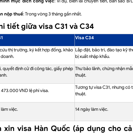
 minh mục đích công việc
: Ví dụ, biên lai chuyển tiền, bản sao B
n nộp thuế
: Trong vòng 3 tháng gần nhất.
hi tiết giữa visa C31 và C34
31
Visa C34
cứu thị trường, ký kết hợp đồng, khảo
Lắp đặt, bảo trì, đào tạo kỹ t
h doanh.
bị xuất nhập khẩu.
, quyết định cử đi công tác, giấy phép
Thư bảo lãnh, chứng nhận mẫ
anh.
thuật.
Tương tự visa C31, nhưng có t
473.000 VND lệ phí visa.
thuật.
 làm việc.
14 ngày làm việc.
h xin visa Hàn Quốc (áp dụng cho cả