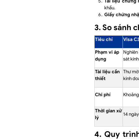
Tài liệu chứng
khẩu.
Giấy chứng nhậ
3. So sánh c
Tiêu chí
Visa C
Phạm vi áp
Nghiên 
dụng
sát kin
Tài liệu cần
Thư mời
thiết
kinh do
Chi phí
Khoảng 
Thời gian xử
14 ngày
lý
4. Quy trìn