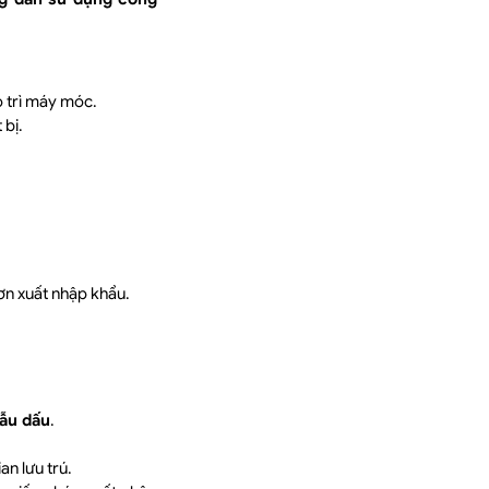
 trì máy móc.
 bị.
ơn xuất nhập khẩu.
ẫu dấu
.
an lưu trú.