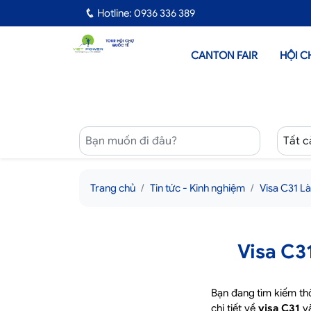
Hotline: 0936 336 389
CANTON FAIR
HỘI C
Trang chủ
Tin tức - Kinh nghiệm
Visa C31 Là
Visa C3
Bạn đang tìm kiếm th
chi tiết về
visa C31
v