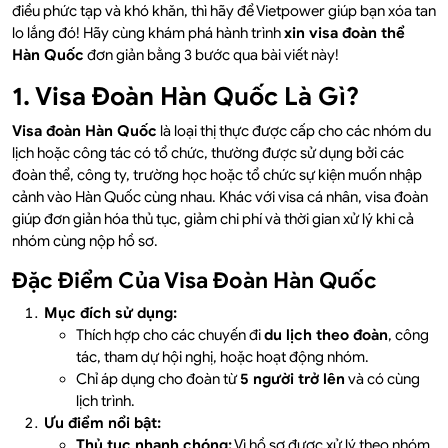
điều phức tạp và khó khăn, thì hãy để Vietpower giúp bạn xóa tan
lo lắng đó! Hãy cùng khám phá hành trình
xin visa đoàn thể
Hàn Quốc
đơn giản bằng 3 bước qua bài viết này!
1. Visa Đoàn Hàn Quốc Là Gì?
Visa đoàn Hàn Quốc
là loại thị thực được cấp cho các nhóm du
lịch hoặc công tác có tổ chức, thường được sử dụng bởi các
đoàn thể, công ty, trường học hoặc tổ chức sự kiện muốn nhập
cảnh vào Hàn Quốc cùng nhau. Khác với visa cá nhân, visa đoàn
giúp đơn giản hóa thủ tục, giảm chi phí và thời gian xử lý khi cả
nhóm cùng nộp hồ sơ.
Đặc Điểm Của Visa Đoàn Hàn Quốc
Mục đích sử dụng:
Thích hợp cho các chuyến đi
du lịch theo đoàn
, công
tác, tham dự hội nghị, hoặc hoạt động nhóm.
Chỉ áp dụng cho đoàn từ
5 người trở lên
và có cùng
lịch trình.
Ưu điểm nổi bật:
Thủ tục nhanh chóng:
Vì hồ sơ được xử lý theo nhóm