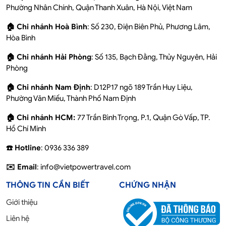
Phường Nhân Chính, Quận Thanh Xuân, Hà Nội, Việt Nam
🏠 Chi nhánh Hoà Bình
: Số 230, Điện Biên Phủ, Phương Lâm,
Hòa Bình
🏠 Chi nhánh Hải Phòng
: Số 135, Bạch Đằng, Thủy Nguyên, Hải
Phòng
🏠 Chi nhánh Nam Định
: D12P17 ngõ 189 Trần Huy Liệu,
Phường Văn Miếu, Thành Phố Nam Định
🏠 Chi nhánh HCM:
77 Trần Bình Trọng, P.1, Quận Gò Vấp, TP.
Hồ Chí Minh
☎️ Hotline
: 0936 336 389
✉️ Email
: info@vietpowertravel.com
THÔNG TIN CẦN BIẾT
CHỨNG NHẬN
Giới thiệu
Liên hệ