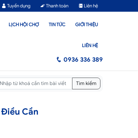
Tuyển dụng
Thanh toán
Liên hệ
LỊCH HỘI CHỢ
TIN TỨC
GIỚI THIỆU
LIÊN HỆ
0936 336 389
Tìm kiếm
 Điều Cần