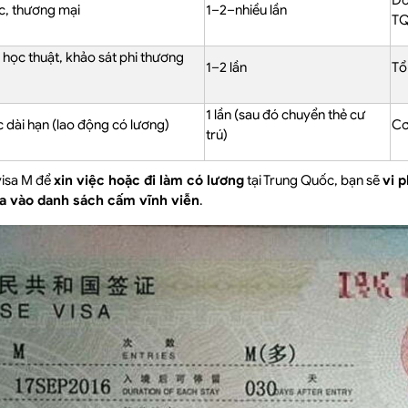
Đố
c, thương mại
1–2–nhiều lần
T
 học thuật, khảo sát phi thương
1–2 lần
Tổ
1 lần (sau đó chuyển thẻ cư
 dài hạn (lao động có lương)
Cơ
trú)
visa M để
xin việc hoặc đi làm có lương
tại Trung Quốc, bạn sẽ
vi 
ưa vào danh sách cấm vĩnh viễn
.