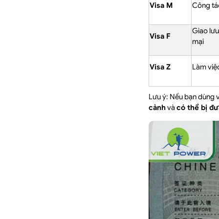
Visa M
Công tá
Giao lưu
Visa F
mại
Visa Z
Làm việc
Lưu ý: Nếu bạn dùng 
cảnh
và
có thể bị đ