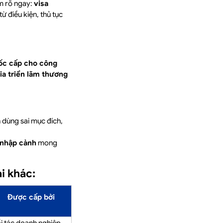
àm rõ ngay:
visa
từ điều kiện, thủ tục
ốc cấp cho công
ia triển lãm thương
 dùng sai mục đích,
n nhập cảnh
mong
i khác:
Được cấp bởi