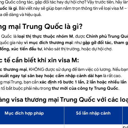
ng Quốc công tác, gặp đối tác hay dự hội chợ? Vậy trước tiên, hãy l
ốc là gì
. Bài viết này sẽ giúp bạn nắm trọn thông tin về loại visa M – 
isa dễ dàng và hiệu quả.
ơng mại Trung Quốc là gì?
g Quốc là
loại thị thực thuộc nhóm M
, được
Chính phủ Trung Qu
quốc gia này
vì mục đích thương mại
: như
gặp gỡ đối tác, tham g
ồng, xúc tiến đầu tư
, khảo sát thị trường, hoặc dự hội chợ.
tế cần biết khi xin visa M:
hực thương mại
, KHÔNG được sử dụng để làm việc có lương. Nếu bạn
 xuất ngay tại sân bay hoặc cấm nhập cảnh dài hạn
là rất cao.
ng mại Trung, bạn cần
xác định rõ bước 1 lần, 2 lần hoặc nhiều lầ
 tố bắt buộc phải nêu trong
thư mời của công ty Trung Quốc
.
ràng visa thương mại Trung Quốc với các loạ
Mục đích hợp pháp
Số lần nhập cảnh