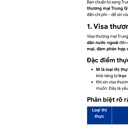
Bạn chuẩn bị sang Tru
thương mại Trung Qu
đến chi phí – để xin v
1. Visa thư
Visa thương mại Trun
dân nước ngoài
đến 
mại, đàm phán hợp đ
Đặc điểm thực 
M là loại thị t
khả năng bị
trục
Khi xin visa thươ
muốn. Đây là yếu
Phân biệt rõ 
Loại thị
thực