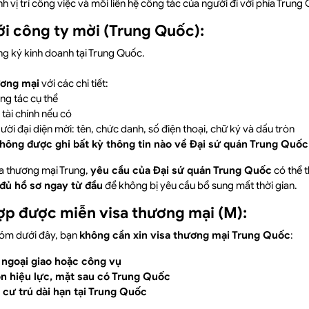
 vị trí công việc và mối liên hệ công tác của người đi với phía Trung
ới công ty mời (Trung Quốc):
g ký kinh doanh tại Trung Quốc.
ương mại
với các chi tiết:
ông tác cụ thể
tài chính nếu có
ười đại diện mời: tên, chức danh, số điện thoại, chữ ký và dấu tròn
không được ghi bất kỳ thông tin nào về Đại sứ quán Trung Quốc
isa thương mại Trung,
yêu cầu của Đại sứ quán Trung Quốc
có thể t
đủ hồ sơ ngay từ đầu
để không bị yêu cầu bổ sung mất thời gian.
ợp được miễn visa thương mại (M):
óm dưới đây, bạn
không cần xin visa thương mại Trung Quốc
:
 ngoại giao hoặc công vụ
n hiệu lực, mặt sau có Trung Quốc
 cư trú dài hạn tại Trung Quốc