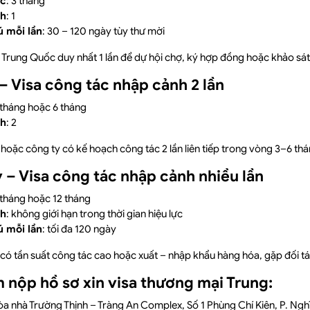
ực
: 3 tháng
nh
: 1
ú mỗi lần
: 30 – 120 ngày tùy thư mời
 Trung Quốc duy nhất 1 lần để dự hội chợ, ký hợp đồng hoặc khảo sát 
– Visa công tác nhập cảnh 2 lần
3 tháng hoặc 6 tháng
nh
: 2
hoặc công ty có kế hoạch công tác 2 lần liên tiếp trong vòng 3–6 thá
y – Visa công tác nhập cảnh nhiều lần
6 tháng hoặc 12 tháng
nh
: không giới hạn trong thời gian hiệu lực
ú mỗi lần
: tối đa 120 ngày
có tần suất công tác cao hoặc xuất – nhập khẩu hàng hóa, gặp đối t
 nộp hồ sơ xin visa thương mại Trung:
òa nhà Trường Thịnh – Tràng An Complex, Số 1 Phùng Chí Kiên, P. Ngh