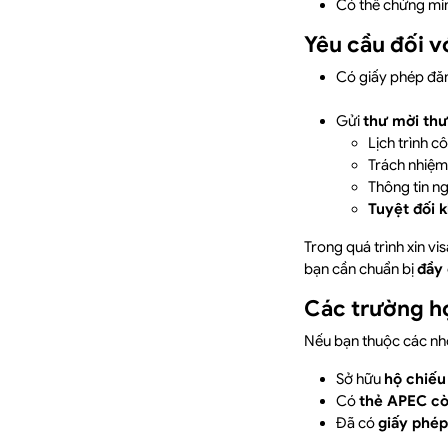
Có thể chứng minh
Yêu cầu đối v
Có giấy phép đăn
Gửi
thư mời th
Lịch trình c
Trách nhiệm 
Thông tin ng
Tuyệt đối 
Trong quá trình xin v
bạn cần chuẩn bị
đầy 
Các trường h
Nếu bạn thuộc các nh
Sở hữu
hộ chiếu
Có
thẻ APEC cò
Đã có
giấy phép