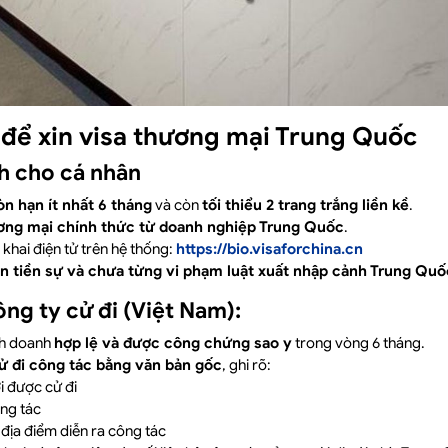
n để xin visa thương mại Trung Quốc
h cho cá nhân
n hạn ít nhất 6 tháng
và còn
tối thiểu 2 trang trắng liền kề
.
ơng mại chính thức từ doanh nghiệp Trung Quốc
.
khai điện tử trên hệ thống:
https://bio.visaforchina.cn
n tiền sự và chưa từng vi phạm luật xuất nhập cảnh Trung Quố
ông ty cử đi (Việt Nam):
nh doanh
hợp lệ và được công chứng sao y
trong vòng 6 tháng.
ử đi công tác bằng văn bản gốc
, ghi rõ:
i được cử đi
ng tác
 địa điểm diễn ra công tác