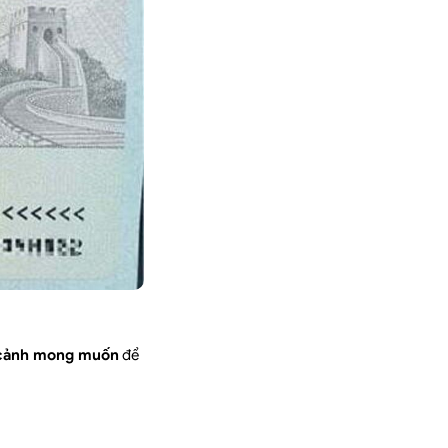
p cảnh mong muốn
để