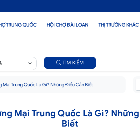
HỢ TRUNG QUỐC
HỘI CHỢ ĐÀI LOAN
THỊ TRƯỜNG KHÁC
TÌM KIẾM
g Mại Trung Quốc Là Gì? Những Điều Cần Biết
ơng Mại Trung Quốc Là Gì? Những
Biết