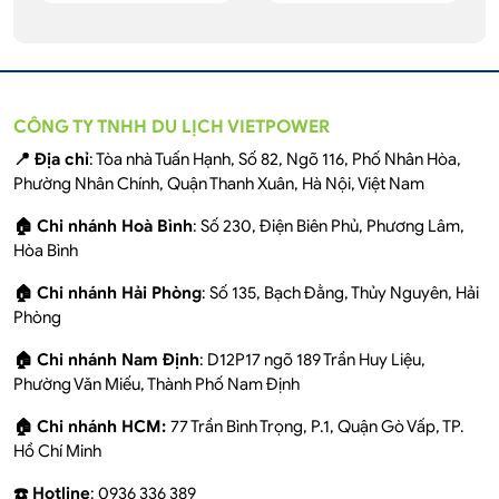
CÔNG TY TNHH DU LỊCH VIETPOWER
📍 Địa chỉ
: Tòa nhà Tuấn Hạnh, Số 82, Ngõ 116, Phố Nhân Hòa,
Phường Nhân Chính, Quận Thanh Xuân, Hà Nội, Việt Nam
🏠 Chi nhánh Hoà Bình
: Số 230, Điện Biên Phủ, Phương Lâm,
Hòa Bình
🏠 Chi nhánh Hải Phòng
: Số 135, Bạch Đằng, Thủy Nguyên, Hải
Phòng
🏠 Chi nhánh Nam Định
: D12P17 ngõ 189 Trần Huy Liệu,
Phường Văn Miếu, Thành Phố Nam Định
🏠 Chi nhánh HCM:
77 Trần Bình Trọng, P.1, Quận Gò Vấp, TP.
Hồ Chí Minh
☎️ Hotline
: 0936 336 389