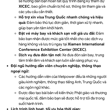
sẽ hướng dẫn bạn hoàn tất quy trình đăng ký tham dự
XICEC
, bao gồm chuẩn bị hồ sơ, thông tin tham gia và
các yêu cầu cần thiết.
Hỗ trợ xin visa Trung Quốc nhanh chóng và hiệu
quả:
Đảm bảo thủ tục đơn giản, thời gian xử lý nhanh,
giúp bạn yên tâm khởi hành.
Đặt vé máy bay và khách sạn với giá ưu đãi:
Đảm
bảo bạn nhận được mức giá tốt nhất cho các dịch vụ
hàng không và lưu trú ngay tại
Xiamen International
Conference Exhibition Center (XICEC)
.
Dịch vụ đưa đón tận nơi:
Xe đưa đón sân bay, trung
tâm triển lãm và khách sạn luôn sẵn sàng phục vụ.
Đội ngũ hướng dẫn viên chuyên nghiệp, thông thạo
ngoại ngữ:
Các hướng dẫn viên của Vietpower đều là những người
giàu kinh nghiệm, thông thạo tiếng Anh, Trung Quốc và
các ngôn ngữ khác.
Được đào tạo bài bản về kiến thức Phật giáo và thương
mại quốc tế, đảm bảo bạn sẽ được hỗ trợ tối đa trong
suốt hành trình.
Lịch trình linh hoạt, tối ưu hóa thời gian: