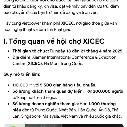
trong tổ chức
tour hội chợ quốc tế
, bạn sẽ được hỗ trợ toàn
diện từ khâu đăng ký, xin visa, đặt vé máy bay đến lưu trú, đảm
bảo chuyến đi của bạn trở nên dễ dàng và trọn vẹn.
Hãy cùng Vietpower khám phá
XICEC
, nơi giao thoa giữa văn
hóa, nghệ thuật và tâm linh Phật giáo!
I. Tổng quan về hội chợ XICEC
Thời gian tổ chức:
Từ
ngày 18 đến 21 tháng 4 năm 2025
.
Địa điểm:
Xiamen International Conference & Exhibition
Center (
XICEC
), Hạ Môn, Trung Quốc.
Quy mô triển lãm:
110.000㎡ với
5.500 gian hàng tiêu chuẩn
.
Số lượng khách tham quan dự kiến:
Hơn
200.000 người
từ khắp nơi trên thế giới.
Số lượng doanh nghiệp tham gia:
Hơn
1.000 thương
hiệu
đến từ Trung Quốc, Nhật Bản, Hàn Quốc, Ấn Độ, Thái
Lan, Singapore, Malaysia, Việt Nam và nhiều quốc gia khác.