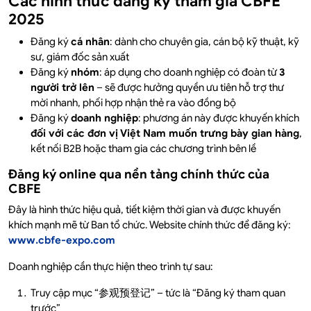
Các hình thức đăng ký tham gia CBFE
2025
Đăng ký
cá nhân
: dành cho chuyên gia, cán bộ kỹ thuật, kỹ
sư, giám đốc sản xuất
Đăng ký
nhóm
: áp dụng cho doanh nghiệp có đoàn từ
3
người trở lên
– sẽ được hưởng quyền ưu tiên hỗ trợ thư
mời nhanh, phối hợp nhận thẻ ra vào đồng bộ
Đăng ký
doanh nghiệp
: phương án này được khuyến khích
đối với các đơn vị Việt Nam muốn trưng bày gian hàng
,
kết nối B2B hoặc tham gia các chương trình bên lề
Đăng ký online qua nền tảng chính thức của
CBFE
Đây là hình thức hiệu quả, tiết kiệm thời gian và được khuyến
khích mạnh mẽ từ Ban tổ chức. Website chính thức để đăng ký:
www.cbfe-expo.com
Doanh nghiệp cần thực hiện theo trình tự sau:
Truy cập mục “参观预登记” – tức là “Đăng ký tham quan
trước”