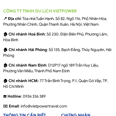
CÔNG TY TNHH DU LỊCH VIETPOWER
📍 Địa chỉ
: Tòa nhà Tuấn Hạnh, Số 82, Ngõ 116, Phố Nhân Hòa,
Phường Nhân Chính, Quận Thanh Xuân, Hà Nội, Việt Nam
🏠 Chi nhánh Hoà Bình
: Số 230, Điện Biên Phủ, Phương Lâm,
Hòa Bình
🏠 Chi nhánh Hải Phòng
: Số 135, Bạch Đằng, Thủy Nguyên, Hải
Phòng
🏠 Chi nhánh Nam Định
: D12P17 ngõ 189 Trần Huy Liệu,
Phường Văn Miếu, Thành Phố Nam Định
🏠 Chi nhánh HCM:
77 Trần Bình Trọng, P.1, Quận Gò Vấp, TP.
Hồ Chí Minh
☎️ Hotline
: 0936 336 389
✉️ Email
: info@vietpowertravel.com
THÔNG TIN CẦN BIẾT
CHỨNG NHẬN