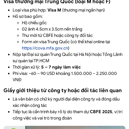
Visa thương mại Trung Quốc (loại M hoặc F)
Loại visa phù hợp:
Visa M
(thương mại ngắn hạn)
Hồ sơ bao gồm:
Hộ chiếu gốc
02 ảnh 4.5cm x 3.5cm nền trắng
Thư mời từ CBFE hoặc công ty đối tác
Form xin visa Trung Quốc (có thể khai online tại
https://cova.mfa.gov.cn
)
Nộp tại Đại sứ quán Trung Quốc tại Hà Nội hoặc Tổng Lãnh
sự quán tại TP.HCM
Thời gian xử lý:
5 – 7 ngày làm việc
Phí visa: ~60 – 90 USD khoảng 1.500.000 – 2.250.000
VNĐ
Giấy giới thiệu từ công ty hoặc đối tác liên quan
Là văn bản có chữ ký người đại diện công ty và đóng dấu
xác nhận công tác
Tiếp tục là cần trình bày rõ lý do tham dự
CBFE 2025
, vị trí
công việc và vai trò trong đoàn