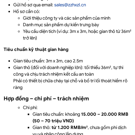
Gửi hồ sơ qua email:
sales@zzhxzl.cn
Hồ sơ cần có:
Giới thiệu công ty và các sản phẩm của mình
Danh mục sản phẩm dự kiến trưng bày
Yêu cầu diện tích (ví dụ: 3m x 3m, hoặc gian thô từ 36m²
trở lên)
Tiêu chuẩn kỹ thuật gian hàng
Gian tiêu chuẩn: 3m x 3m, cao 2.5m
Gian thô (đối với doanh nghiệp lớn): tối thiểu 36m², tự thi
công và chịu trách nhiệm kết cấu an toàn
Phải có thiết bị chữa cháy tại chỗ và bố trí lối thoát hiểm rõ
ràng
Hợp đồng – chi phí – trách nhiệm
Chi phí:
Gian tiêu chuẩn: khoảng
15.000 – 20.000 RMB
(50 – 70 triệu VND)
Gian thô:
từ 1.200 RMB/m²
, chưa gồm phí dịch
vụ và nhân công lắp dựng