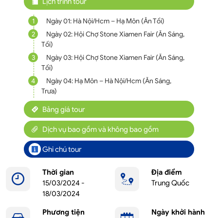
Lịch trình tour
1
Ngày 01: Hà Nội/Hcm – Hạ Môn (Ăn Tối)
2
Ngày 02: Hội Chợ Stone Xiamen Fair (Ăn Sáng,
Tối)
3
Ngày 03: Hội Chợ Stone Xiamen Fair (Ăn Sáng,
Tối)
4
Ngày 04: Hạ Môn – Hà Nội/Hcm (Ăn Sáng,
Trưa)
Bảng giá tour
Dịch vụ bao gồm và không bao gồm
Ghi chú tour
Thời gian
Địa điểm
15/03/2024 -
Trung Quốc
18/03/2024
Phương tiện
Ngày khởi hành