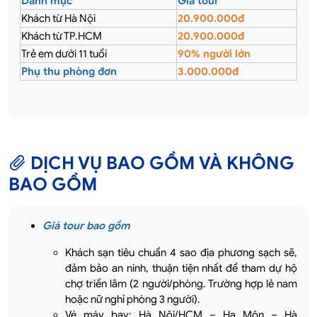
Danh mục
Giá tour
Khách từ Hà Nội
20.900.000đ
Khách từ TP.HCM
20.900.000đ
Trẻ em dưới 11 tuổi
90% người lớn
Phụ thu phòng đơn
3.000.000đ
DỊCH VỤ BAO GỒM VÀ KHÔNG
BAO GỒM
Giá tour bao gồm
Khách sạn tiêu chuẩn 4 sao địa phương sạch sẽ,
đảm bảo an ninh, thuận tiện nhất để tham dự hộ
chợ triển lãm (2 người/phòng. Trường hợp lẻ nam
hoặc nữ nghỉ phòng 3 người).
Vé máy bay: Hà Nội/HCM – Hạ Môn – Hà