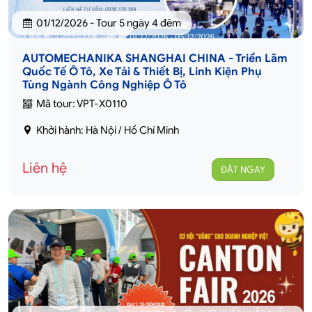
01/12/2026 - Tour 5 ngày 4 đêm
AUTOMECHANIKA SHANGHAI CHINA - Triển Lãm
Quốc Tế Ô Tô, Xe Tải & Thiết Bị, Linh Kiện Phụ
Tùng Ngành Công Nghiệp Ô Tô
Mã tour: VPT-X0110
Khởi hành: Hà Nội / Hồ Chí Minh
Liên hệ
ĐẶT NGAY