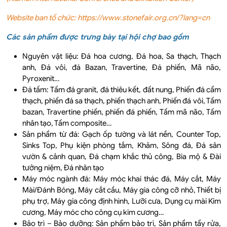
Website ban tổ chức: https://www.stonefair.org.cn/?lang=cn
Các sản phẩm được trưng bày tại hội chợ bao gồm
Nguyên vật liệu: Đá hoa cương, Đá hoa, Sa thạch, Thạch
anh, Đá vôi, đá Bazan, Travertine, Đá phiến, Mã não,
Pyroxenit…
Đá tấm: Tấm đá granit, đá thiêu kết, đất nung, Phiến đá cẩm
thạch, phiến đá sa thạch, phiến thạch anh, Phiến đá vôi, Tấm
bazan, Travertine phiến, phiến đá phiến, Tấm mã não, Tấm
nhân tạo, Tấm composite…
Sản phẩm từ đá: Gạch ốp tường và lát nền, Counter Top,
Sinks Top, Phụ kiện phòng tắm, Khảm, Sông đá, Đá sân
vườn & cảnh quan, Đá chạm khắc thủ công, Bia mộ & Đài
tưởng niệm, Đá nhân tạo
Máy móc ngành đá: Máy móc khai thác đá, Máy cắt, Máy
Mài/Đánh Bóng, Máy cắt cầu, Máy gia công cỡ nhỏ, Thiết bị
phụ trợ, Máy gia công định hình, Lưỡi cưa, Dụng cụ mài Kim
cương, Máy móc cho công cụ kim cương…
Bảo trì – Bảo dưỡng: Sản phẩm bảo trì, Sản phẩm tẩy rửa,