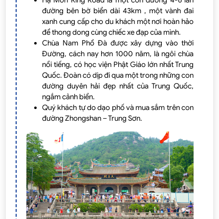
Hạ Môn Ring Road là một con đường 4-6 làn
đường bên bờ biển dài 43km , một vành đai
xanh cung cấp cho du khách một nơi hoàn hảo
để thong dong cùng chiếc xe đạp của mình.
Chùa Nam Phổ Đà được xây dựng vào thời
Đường, cách nay hơn 1000 năm, là ngôi chùa
nổi tiếng, có học viện Phật Giáo lớn nhất Trung
Quốc. Đoàn có dịp đi qua một trong những con
đường duyên hải đẹp nhất của Trung Quốc,
ngắm cảnh biển.
Quý khách tự do dạo phố và mua sắm trên con
đường Zhongshan – Trung Sơn.