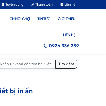
Tuyển dụng
Thanh toán
Liên hệ
LỊCH HỘI CHỢ
TIN TỨC
GIỚI THIỆU
LIÊN HỆ
0936 336 389
Tìm kiếm
ết bị in ấn