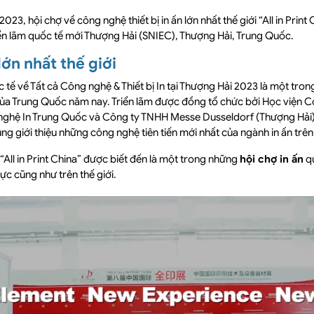
023, hội chợ về công nghệ thiết bị in ấn lớn nhất thế giới “All in Print
iển lãm quốc tế mới Thượng Hải (SNIEC), Thượng Hải, Trung Quốc.
lớn nhất thế giới
 tế về Tất cả Công nghệ & Thiết bị In tại Thượng Hải 2023 là một tron
ủa Trung Quốc năm nay. Triển lãm được đồng tổ chức bởi Học viện C
nghệ In Trung Quốc và Công ty TNHH Messe Dusseldorf (Thượng Hải
ng giới thiệu những công nghệ tiên tiến mới nhất của ngành in ấn trên 
“All in Print China” được biết đến là một trong những
hội chợ in ấn
qu
ực cũng như trên thế giới.