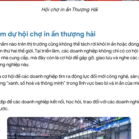
Hội chợ in ấn Thượng Hải
am dự hội chợ in ấn thượng hải
hẩm nào trên thị trường cũng không thể tách rời khỏi in ấn hoặc đóng
ớn thứ hai thế giới. Tại triển lãm, các doanh nghiệp không chỉ có cơ hộ
 nhà cung cấp, mà đây còn là cơ hội để gặp gỡ, giao lưu và nghe các 
ông nghiệp này.
à cơ hội để các doanh nghiệp tìm ra động lực đổi mới công nghệ, sản p
ớng “xanh, số hoá và thông minh” trong lĩnh vực bao bì và in ấn của mìn
 dịp để các doanh nghiệp kết nối, học hỏi, trao đổi với các doanh ng
nước.