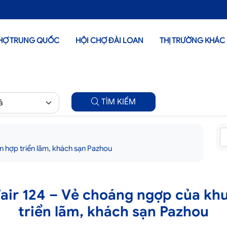
HỢ TRUNG QUỐC
HỘI CHỢ ĐÀI LOAN
THỊ TRƯỜNG KHÁC
TÌM KIẾM
n hợp triển lãm, khách sạn Pazhou
air 124 – Vẻ choáng ngợp của khu
triển lãm, khách sạn Pazhou