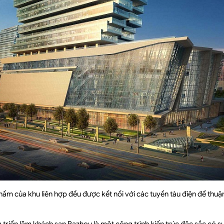
ầm của khu liên hợp đều được kết nối với các tuyến tàu điện để thuận 
m triển lãm khách sạn Pazhou là một công trình kiến trúc đặc sắc có 