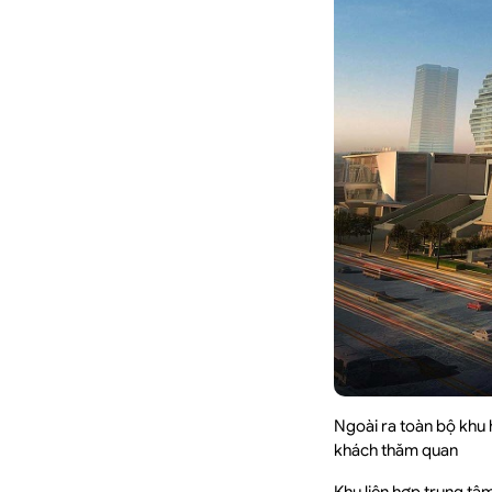
Ngoài ra toàn bộ khu h
khách thăm quan
Khu liên hợp trung tâ