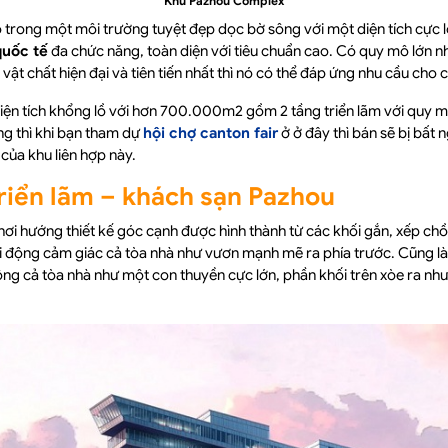
Khu Pazhou Complex
 trong một môi trường tuyệt đẹp dọc bờ sông với một diện tích cực 
quốc tế
đa chức năng, toàn diện với tiêu chuẩn cao. Có quy mô lớn nh
ở vật chất hiện đại và tiên tiến nhất thì nó có thể đáp ứng nhu cầu cho 
ện tích khổng lồ với hơn 700.000m2 gồm 2 tầng triển lãm với quy 
g thì khi bạn tham dự
hội chợ canton fair
ở ở đây thì bán sẽ bị bất 
ủa khu liên hợp này.
riển lãm – khách sạn Pazhou
ơi hướng thiết kế góc cạnh được hình thành từ các khối gắn, xếp chồ
i động cảm giác cả tòa nhà như vươn mạnh mẽ ra phía trước. Cũng là
rông cả tòa nhà như một con thuyền cực lớn, phần khối trên xòe ra n