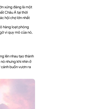
lớn xứng đáng là một
ất Châu Á tại thời
các hội chợ lớn nhất
mô hàng loạt phòng
ngờ vì quy mô của nó,
ng lên nhau tạo thành
 nó nhưng khi nhìn ở
hư cánh buồn vươn ra