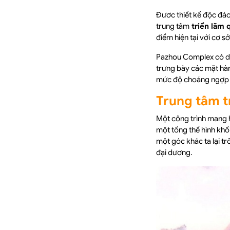
Đươc thiết kế độc đáo
trung tâm
triển lãm 
điểm hiện tại với cơ s
Pazhou Complex có di
trưng bày các mặt hàn
mức độ choáng ngợp c
Trung tâm t
Một công trình mang h
một tổng thể hình khố
một góc khác ta lại t
đại dương.