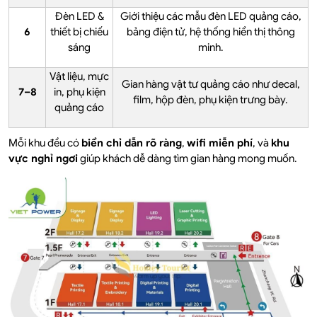
Đèn LED &
Giới thiệu các mẫu đèn LED quảng cáo,
6
thiết bị chiếu
bảng điện tử, hệ thống hiển thị thông
sáng
minh.
Vật liệu, mực
Gian hàng vật tư quảng cáo như decal,
7–8
in, phụ kiện
film, hộp đèn, phụ kiện trưng bày.
quảng cáo
Mỗi khu đều có
biển chỉ dẫn rõ ràng
,
wifi miễn phí
, và
khu
vực nghỉ ngơi
giúp khách dễ dàng tìm gian hàng mong muốn.