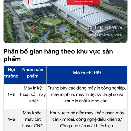
Phân bố gian hàng theo khu vực sản
phẩm
Hội
Nhóm sản
Mô tả chi tiết
trường
phẩm
Máy in kỹ
Trưng bày các dòng máy in công nghiệp,
1–3
thuật số, máy
máy in phun, máy in dệt kỹ thuật số và
in dệt
mực in chất lượng cao.
Máy khắc,
Khu vực trình diễn máy khắc laser, máy
4–5
máy cắt
cắt kim loại, công nghệ điều khiển tự
Laser CNC
động cho sản xuất biển hiệu.