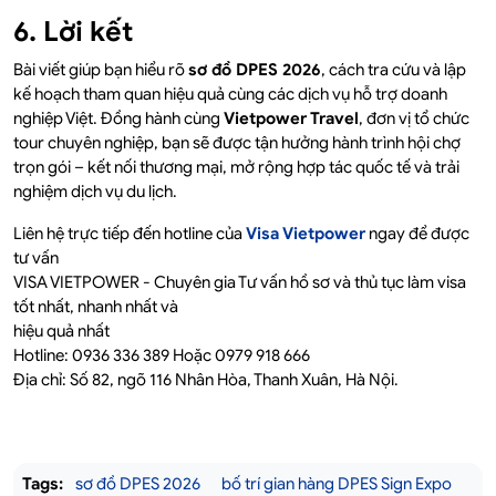
6. Lời kết
Bài viết giúp bạn hiểu rõ
sơ đồ DPES 2026
, cách tra cứu và lập
kế hoạch tham quan hiệu quả cùng các dịch vụ hỗ trợ doanh
nghiệp Việt. Đồng hành cùng
Vietpower Travel
, đơn vị tổ chức
tour chuyên nghiệp, bạn sẽ được tận hưởng hành trình hội chợ
trọn gói – kết nối thương mại, mở rộng hợp tác quốc tế và trải
nghiệm dịch vụ du lịch.
Liên hệ trực tiếp đến hotline của
Visa Vietpower
ngay để được
tư vấn
VISA VIETPOWER - Chuyên gia Tư vấn hồ sơ và thủ tục làm visa
tốt nhất, nhanh nhất và
hiệu quả nhất
Hotline: 0936 336 389 Hoặc 0979 918 666
Địa chỉ: Số 82, ngõ 116 Nhân Hòa, Thanh Xuân, Hà Nội.
Tags:
sơ đồ DPES 2026
bố trí gian hàng DPES Sign Expo