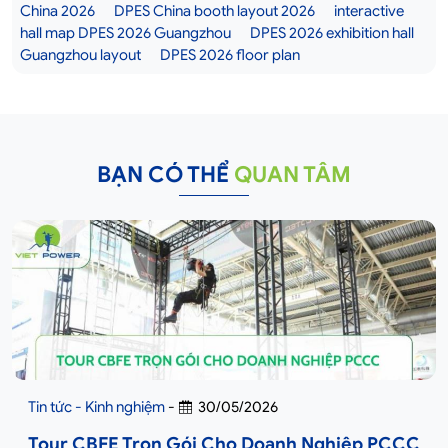
China 2026
DPES China booth layout 2026
interactive
hall map DPES 2026 Guangzhou
DPES 2026 exhibition hall
Guangzhou layout
DPES 2026 floor plan
BẠN CÓ THỂ
QUAN TÂM
Tin tức - Kinh nghiệm
-
30/05/2026
Tour CBFE Trọn Gói Cho Doanh Nghiệp PCCC