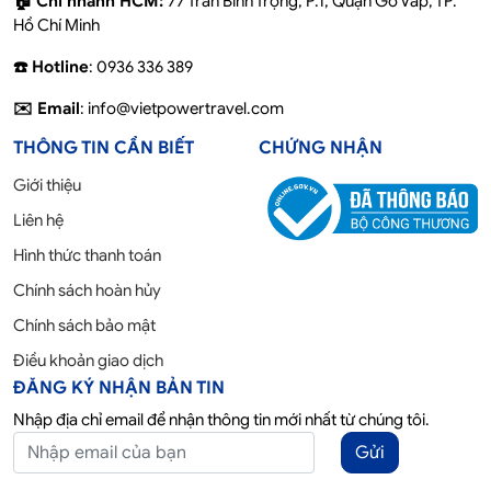
🏠 Chi nhánh HCM:
77 Trần Bình Trọng, P.1, Quận Gò Vấp, TP.
Hồ Chí Minh
☎️ Hotline
: 0936 336 389
✉️ Email
: info@vietpowertravel.com
THÔNG TIN CẦN BIẾT
CHỨNG NHẬN
Giới thiệu
Liên hệ
Hình thức thanh toán
Chính sách hoàn hủy
Chính sách bảo mật
Điều khoản giao dịch
ĐĂNG KÝ NHẬN BẢN TIN
Nhập địa chỉ email để nhận thông tin mới nhất từ chúng tôi.
Gửi