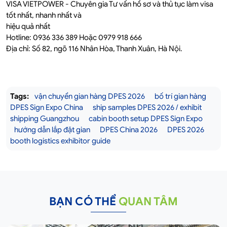
VISA VIETPOWER - Chuyên gia Tư vấn hồ sơ và thủ tục làm visa
tốt nhất, nhanh nhất và
hiệu quả nhất
Hotline: 0936 336 389 Hoặc 0979 918 666
Địa chỉ: Số 82, ngõ 116 Nhân Hòa, Thanh Xuân, Hà Nội.
Tags:
vận chuyển gian hàng DPES 2026
bố trí gian hàng
DPES Sign Expo China
ship samples DPES 2026 / exhibit
shipping Guangzhou
cabin booth setup DPES Sign Expo
hướng dẫn lắp đặt gian
DPES China 2026
DPES 2026
booth logistics exhibitor guide
BẠN CÓ THỂ
QUAN TÂM