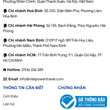
Phường Nhân Chính, Quận Thanh Xuân, Hà Nội, Việt Nam
🏠 Chi nhánh Hoà Bình
: Số 230, Điện Biên Phủ, Phương Lâm,
Hòa Bình
🏠 Chi nhánh Hải Phòng
: Số 135, Bạch Đằng, Thủy Nguyên, Hải
Phòng
🏠 Chi nhánh Nam Định
: D12P17 ngõ 189 Trần Huy Liệu,
Phường Văn Miếu, Thành Phố Nam Định
🏠 Chi nhánh HCM:
77 Trần Bình Trọng, P.1, Quận Gò Vấp, TP.
Hồ Chí Minh
☎️ Hotline
: 0936 336 389
✉️ Email
: info@vietpowertravel.com
THÔNG TIN CẦN BIẾT
CHỨNG NHẬN
Giới thiệu
Liên hệ