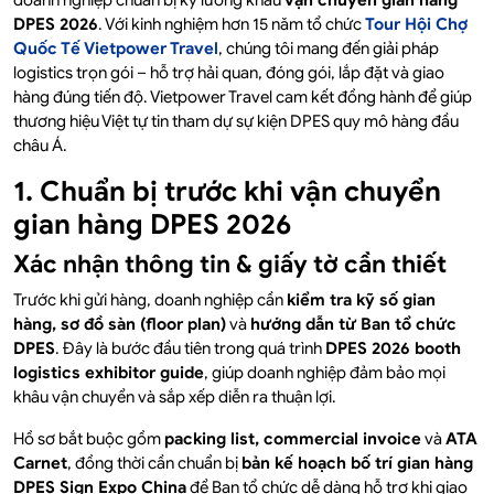
doanh nghiệp chuẩn bị kỹ lưỡng khâu
vận chuyển gian hàng
DPES 2026
. Với kinh nghiệm hơn 15 năm tổ chức
Tour Hội Chợ
Quốc Tế Vietpower Travel
, chúng tôi mang đến giải pháp
logistics trọn gói – hỗ trợ hải quan, đóng gói, lắp đặt và giao
hàng đúng tiến độ. Vietpower Travel cam kết đồng hành để giúp
thương hiệu Việt tự tin tham dự sự kiện DPES quy mô hàng đầu
châu Á.
1. Chuẩn bị trước khi vận chuyển
gian hàng DPES 2026
Xác nhận thông tin & giấy tờ cần thiết
Trước khi gửi hàng, doanh nghiệp cần
kiểm tra kỹ số gian
hàng, sơ đồ sàn (floor plan)
và
hướng dẫn từ Ban tổ chức
DPES
. Đây là bước đầu tiên trong quá trình
DPES 2026 booth
logistics exhibitor guide
, giúp doanh nghiệp đảm bảo mọi
khâu vận chuyển và sắp xếp diễn ra thuận lợi.
Hồ sơ bắt buộc gồm
packing list, commercial invoice
và
ATA
Carnet
, đồng thời cần chuẩn bị
bản kế hoạch bố trí gian hàng
DPES Sign Expo China
để Ban tổ chức dễ dàng hỗ trợ khi giao