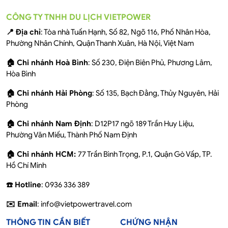
CÔNG TY TNHH DU LỊCH VIETPOWER
📍 Địa chỉ
: Tòa nhà Tuấn Hạnh, Số 82, Ngõ 116, Phố Nhân Hòa,
Phường Nhân Chính, Quận Thanh Xuân, Hà Nội, Việt Nam
🏠 Chi nhánh Hoà Bình
: Số 230, Điện Biên Phủ, Phương Lâm,
Hòa Bình
🏠 Chi nhánh Hải Phòng
: Số 135, Bạch Đằng, Thủy Nguyên, Hải
Phòng
🏠 Chi nhánh Nam Định
: D12P17 ngõ 189 Trần Huy Liệu,
Phường Văn Miếu, Thành Phố Nam Định
🏠 Chi nhánh HCM:
77 Trần Bình Trọng, P.1, Quận Gò Vấp, TP.
Hồ Chí Minh
☎️ Hotline
: 0936 336 389
✉️ Email
: info@vietpowertravel.com
THÔNG TIN CẦN BIẾT
CHỨNG NHẬN