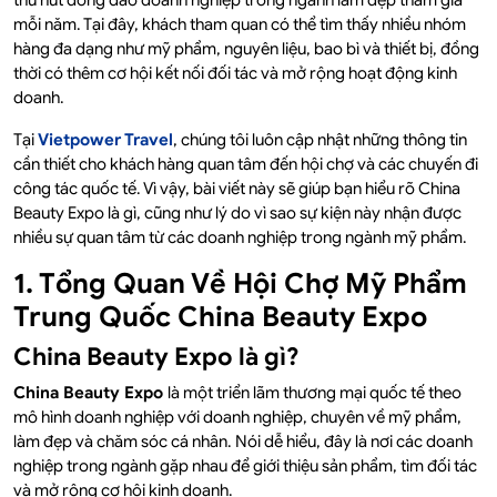
thu hút đông đảo doanh nghiệp trong ngành làm đẹp tham gia
mỗi năm. Tại đây, khách tham quan có thể tìm thấy nhiều nhóm
hàng đa dạng như mỹ phẩm, nguyên liệu, bao bì và thiết bị, đồng
thời có thêm cơ hội kết nối đối tác và mở rộng hoạt động kinh
doanh.
Tại
Vietpower Travel
, chúng tôi luôn cập nhật những thông tin
cần thiết cho khách hàng quan tâm đến hội chợ và các chuyến đi
công tác quốc tế. Vì vậy, bài viết này sẽ giúp bạn hiểu rõ China
Beauty Expo là gì, cũng như lý do vì sao sự kiện này nhận được
nhiều sự quan tâm từ các doanh nghiệp trong ngành mỹ phẩm.
1. Tổng Quan Về Hội Chợ Mỹ Phẩm
Trung Quốc China Beauty Expo
China Beauty Expo là gì?
China Beauty Expo
là một triển lãm thương mại quốc tế theo
mô hình doanh nghiệp với doanh nghiệp, chuyên về mỹ phẩm,
làm đẹp và chăm sóc cá nhân. Nói dễ hiểu, đây là nơi các doanh
nghiệp trong ngành gặp nhau để giới thiệu sản phẩm, tìm đối tác
và mở rộng cơ hội kinh doanh.