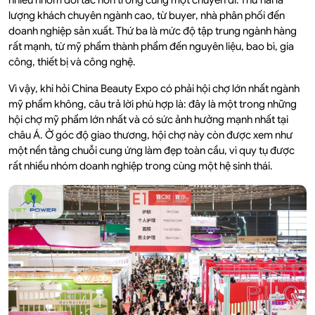
nhiều nhóm đối tác hơn trong cùng một chuyến đi. Thứ hai là
lượng khách chuyên ngành cao, từ buyer, nhà phân phối đến
doanh nghiệp sản xuất. Thứ ba là mức độ tập trung ngành hàng
rất mạnh, từ mỹ phẩm thành phẩm đến nguyên liệu, bao bì, gia
công, thiết bị và công nghệ.
Vì vậy, khi hỏi China Beauty Expo có phải hội chợ lớn nhất ngành
mỹ phẩm không, câu trả lời phù hợp là: đây là một trong những
hội chợ mỹ phẩm lớn nhất và có sức ảnh hưởng mạnh nhất tại
châu Á. Ở góc độ giao thương, hội chợ này còn được xem như
một nền tảng chuỗi cung ứng làm đẹp toàn cầu, vì quy tụ được
rất nhiều nhóm doanh nghiệp trong cùng một hệ sinh thái.