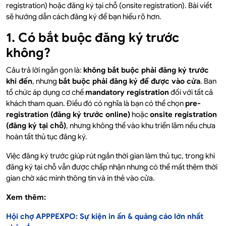
registration) hoặc đăng ký tại chỗ (onsite registration). Bài viết
sẽ hướng dẫn cách đăng ký để bạn hiểu rõ hơn.
1. Có bắt buộc đăng ký trước
không?
Câu trả lời ngắn gọn là:
không bắt buộc phải đăng ký trước
khi đến
, nhưng
bắt buộc phải đăng ký để được vào cửa
. Ban
tổ chức áp dụng cơ chế
mandatory registration
đối với tất cả
khách tham quan. Điều đó có nghĩa là bạn có thể chọn
pre-
registration (đăng ký trước online)
hoặc
onsite registration
(đăng ký tại chỗ)
, nhưng không thể vào khu triển lãm nếu chưa
hoàn tất thủ tục đăng ký.
Việc đăng ký trước giúp rút ngắn thời gian làm thủ tục, trong khi
đăng ký tại chỗ vẫn được chấp nhận nhưng có thể mất thêm thời
gian chờ xác minh thông tin và in thẻ vào cửa.
Xem thêm:
Hội chợ APPPEXPO: Sự kiện in ấn & quảng cáo lớn nhất