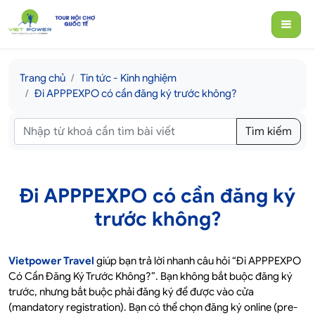
Trang chủ
Tin tức - Kinh nghiệm
Đi APPPEXPO có cần đăng ký trước không?
Tìm kiếm
Đi APPPEXPO có cần đăng ký
trước không?
Vietpower Travel
giúp bạn trả lời nhanh câu hỏi “Đi APPPEXPO
Có Cần Đăng Ký Trước Không?”. Bạn không bắt buộc đăng ký
trước, nhưng bắt buộc phải đăng ký để được vào cửa
(mandatory registration). Bạn có thể chọn đăng ký online (pre-