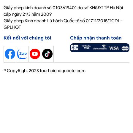
Giấy phép kinh doanh số 0103619401 do sở KH&ĐT TP Hà Nội
cấp ngày 21/3 năm 2009
Giấy phép Kinh doanh Lữ hành Quốc tế số 01711/2015/TCDL-
GPLHQT
Kết nối với chúng tôi
Chấp nhận thanh toán
© CopyRight 2023 tourhoichoquocte.com