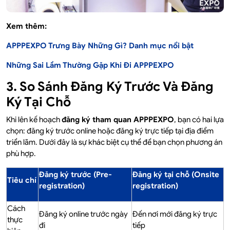
Xem thêm:
APPPEXPO Trưng Bày Những Gì? Danh mục nổi bật
Những Sai Lầm Thường Gặp Khi Đi APPPEXPO
3. So Sánh Đăng Ký Trước Và Đăng
Ký Tại Chỗ
Khi lên kế hoạch
đăng ký tham quan APPPEXPO
, bạn có hai lựa
chọn: đăng ký trước online hoặc đăng ký trực tiếp tại địa điểm
triển lãm. Dưới đây là sự khác biệt cụ thể để bạn chọn phương án
phù hợp.
Đăng ký trước (Pre-
Đăng ký tại chỗ (Onsite
Tiêu chí
registration)
registration)
Cách
Đăng ký online trước ngày
Đến nơi mới đăng ký trực
thực
đi
tiếp