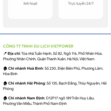
linh hoạt
Trực tuyến 24/7
CÔNG TY TNHH DU LỊCH VIETPOWER
📍 Địa chỉ
: Tòa nhà Tuấn Hạnh, Số 82, Ngõ 116, Phố Nhân Hòa,
Phường Nhân Chính, Quận Thanh Xuân, Hà Nội, Việt Nam
🏠 Chi nhánh Hoà Bình
: Số 230, Điện Biên Phủ, Phương Lâm,
Hòa Bình
🏠 Chi nhánh Hải Phòng
: Số 135, Bạch Đằng, Thủy Nguyên, Hải
Phòng
🏠 Chi nhánh Nam Định
: D12P17 ngõ 189 Trần Huy Liệu,
Phường Văn Miếu, Thành Phố Nam Định