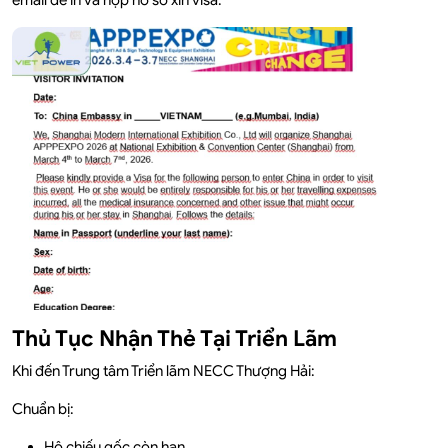
email để in và nộp hồ sơ xin visa.
Thủ Tục Nhận Thẻ Tại Triển Lãm
Khi đến Trung tâm Triển lãm NECC Thượng Hải:
Chuẩn bị:
Hộ chiếu gốc còn hạn