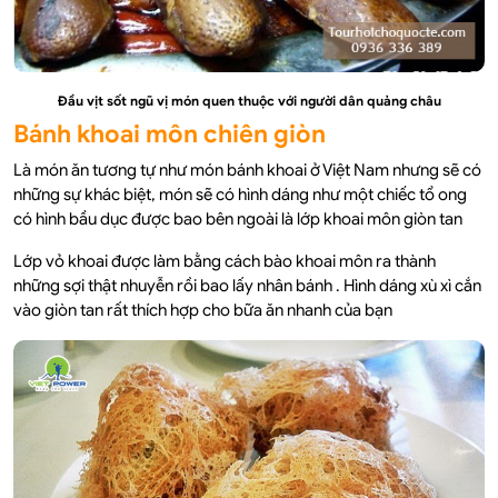
Đầu vịt sốt ngũ vị món quen thuộc với người dân quảng châu
Bánh khoai môn chiên giòn
Là món ăn tương tự như món bánh khoai ở Việt Nam nhưng sẽ có
những sự khác biệt, món sẽ có hình dáng như một chiếc tổ ong
có hình bầu dục được bao bên ngoài là lớp khoai môn giòn tan
Lớp vỏ khoai được làm bằng cách bào khoai môn ra thành
những sợi thật nhuyễn rồi bao lấy nhân bánh . Hình dáng xù xì cắn
vào giòn tan rất thích hợp cho bữa ăn nhanh của bạn