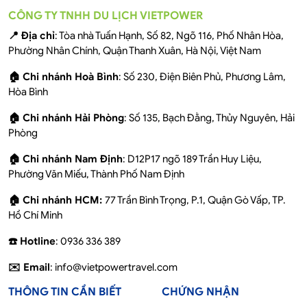
CÔNG TY TNHH DU LỊCH VIETPOWER
📍 Địa chỉ
: Tòa nhà Tuấn Hạnh, Số 82, Ngõ 116, Phố Nhân Hòa,
Phường Nhân Chính, Quận Thanh Xuân, Hà Nội, Việt Nam
🏠 Chi nhánh Hoà Bình
: Số 230, Điện Biên Phủ, Phương Lâm,
Hòa Bình
🏠 Chi nhánh Hải Phòng
: Số 135, Bạch Đằng, Thủy Nguyên, Hải
Phòng
🏠 Chi nhánh Nam Định
: D12P17 ngõ 189 Trần Huy Liệu,
Phường Văn Miếu, Thành Phố Nam Định
🏠 Chi nhánh HCM:
77 Trần Bình Trọng, P.1, Quận Gò Vấp, TP.
Hồ Chí Minh
☎️ Hotline
: 0936 336 389
✉️ Email
: info@vietpowertravel.com
THÔNG TIN CẦN BIẾT
CHỨNG NHẬN