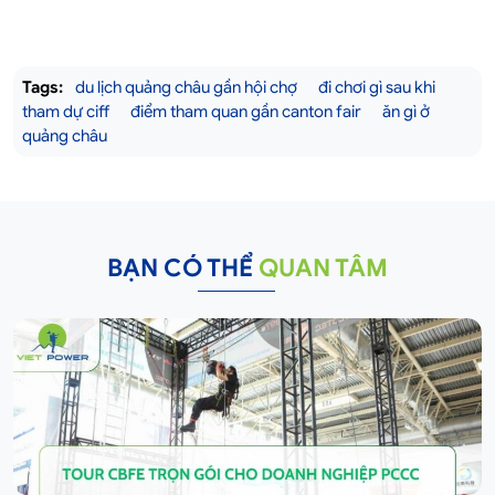
Tags:
du lịch quảng châu gần hội chợ
đi chơi gì sau khi
tham dự ciff
điểm tham quan gần canton fair
ăn gì ở
quảng châu
BẠN CÓ THỂ
QUAN TÂM