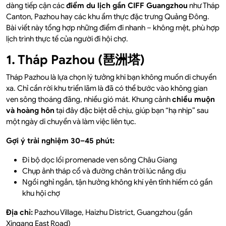
dàng tiếp cận các
điểm du lịch gần CIFF Guangzhou
như Tháp
Canton, Pazhou hay các khu ẩm thực đặc trưng Quảng Đông.
Bài viết này tổng hợp những điểm đi nhanh – không mệt, phù hợp
lịch trình thực tế của người đi hội chợ.
1. Tháp Pazhou (琶洲塔)
Tháp Pazhou là lựa chọn lý tưởng khi bạn không muốn di chuyển
xa. Chỉ cần rời khu triển lãm là đã có thể bước vào không gian
ven sông thoáng đãng, nhiều gió mát. Khung cảnh
chiều muộn
và hoàng hôn
tại đây đặc biệt dễ chịu, giúp bạn “hạ nhịp” sau
một ngày di chuyển và làm việc liên tục.
Gợi ý trải nghiệm 30–45 phút:
Đi bộ dọc lối promenade ven sông Châu Giang
Chụp ảnh tháp cổ và đường chân trời lúc nắng dịu
Ngồi nghỉ ngắn, tận hưởng không khí yên tĩnh hiếm có gần
khu hội chợ
Địa chỉ:
Pazhou Village, Haizhu District, Guangzhou (gần
Xingang East Road)