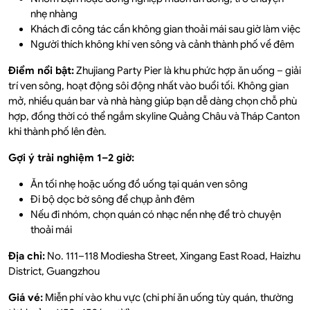
nhẹ nhàng
Khách đi công tác cần không gian thoải mái sau giờ làm việc
Người thích không khí ven sông và cảnh thành phố về đêm
Điểm nổi bật:
Zhujiang Party Pier là khu phức hợp ăn uống – giải
trí ven sông, hoạt động sôi động nhất vào buổi tối. Không gian
mở, nhiều quán bar và nhà hàng giúp bạn dễ dàng chọn chỗ phù
hợp, đồng thời có thể ngắm skyline Quảng Châu và Tháp Canton
khi thành phố lên đèn.
Gợi ý trải nghiệm 1–2 giờ:
Ăn tối nhẹ hoặc uống đồ uống tại quán ven sông
Đi bộ dọc bờ sông để chụp ảnh đêm
Nếu đi nhóm, chọn quán có nhạc nền nhẹ để trò chuyện
thoải mái
Địa chỉ:
No. 111–118 Modiesha Street, Xingang East Road, Haizhu
District, Guangzhou
Giá vé:
Miễn phí vào khu vực (chi phí ăn uống tùy quán, thường