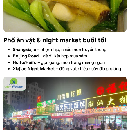
Phố ăn vặt & night market buổi tối
Shangxiajiu
– nhộn nhịp, nhiều món truyền thống
Beijing Road
– dễ đi, kết hợp mua sắm
Huifu/Haifu
– gọn gàng, món tráng miệng ngon
Xiajiao Night Market
– đông vui, nhiều quầy địa phương