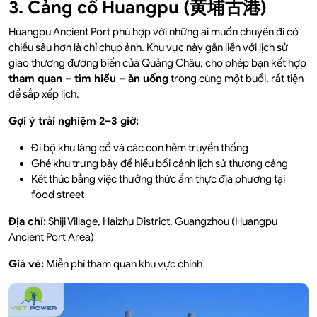
3. Cảng cổ Huangpu (黄埔古港)
Huangpu Ancient Port phù hợp với những ai muốn chuyến đi có
chiều sâu hơn là chỉ chụp ảnh. Khu vực này gắn liền với lịch sử
giao thương đường biển của Quảng Châu, cho phép bạn kết hợp
tham quan – tìm hiểu – ăn uống
trong cùng một buổi, rất tiện
để sắp xếp lịch.
Gợi ý trải nghiệm 2–3 giờ:
Đi bộ khu làng cổ và các con hẻm truyền thống
Ghé khu trưng bày để hiểu bối cảnh lịch sử thương cảng
Kết thúc bằng việc thưởng thức ẩm thực địa phương tại
food street
Địa chỉ:
Shiji Village, Haizhu District, Guangzhou (Huangpu
Ancient Port Area)
Giá vé:
Miễn phí tham quan khu vực chính