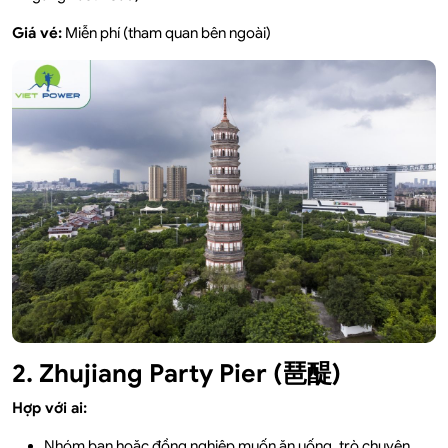
Giá vé:
Miễn phí (tham quan bên ngoài)
2. Zhujiang Party Pier (琶醍)
Hợp với ai:
Nhóm bạn hoặc đồng nghiệp muốn ăn uống, trò chuyện