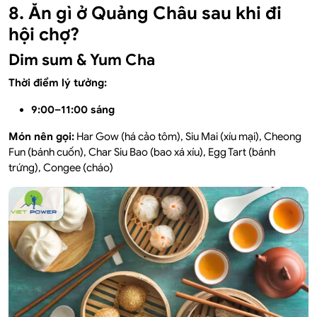
8. Ăn gì ở Quảng Châu sau khi đi
hội chợ?
Dim sum & Yum Cha
Thời điểm lý tưởng:
9:00–11:00 sáng
Món nên gọi:
Har Gow (há cảo tôm), Siu Mai (xíu mại), Cheong
Fun (bánh cuốn), Char Siu Bao (bao xá xíu), Egg Tart (bánh
trứng), Congee (cháo)