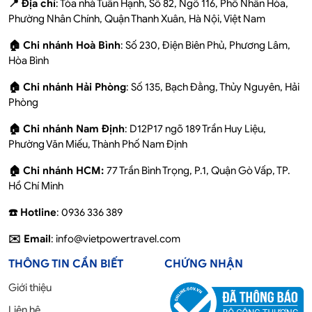
📍 Địa chỉ
: Tòa nhà Tuấn Hạnh, Số 82, Ngõ 116, Phố Nhân Hòa,
Phường Nhân Chính, Quận Thanh Xuân, Hà Nội, Việt Nam
🏠 Chi nhánh Hoà Bình
: Số 230, Điện Biên Phủ, Phương Lâm,
Hòa Bình
🏠 Chi nhánh Hải Phòng
: Số 135, Bạch Đằng, Thủy Nguyên, Hải
Phòng
🏠 Chi nhánh Nam Định
: D12P17 ngõ 189 Trần Huy Liệu,
Phường Văn Miếu, Thành Phố Nam Định
🏠 Chi nhánh HCM:
77 Trần Bình Trọng, P.1, Quận Gò Vấp, TP.
Hồ Chí Minh
☎️ Hotline
: 0936 336 389
✉️ Email
: info@vietpowertravel.com
THÔNG TIN CẦN BIẾT
CHỨNG NHẬN
Giới thiệu
Liên hệ