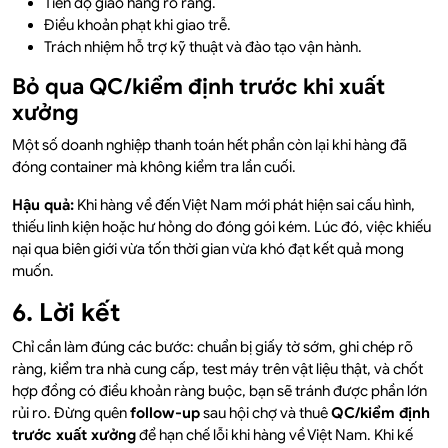
Tiến độ giao hàng rõ ràng.
Điều khoản phạt khi giao trễ.
Trách nhiệm hỗ trợ kỹ thuật và đào tạo vận hành.
Bỏ qua QC/kiểm định trước khi xuất
xưởng
Một số doanh nghiệp thanh toán hết phần còn lại khi hàng đã
đóng container mà không kiểm tra lần cuối.
Hậu quả:
Khi hàng về đến Việt Nam mới phát hiện sai cấu hình,
thiếu linh kiện hoặc hư hỏng do đóng gói kém. Lúc đó, việc khiếu
nại qua biên giới vừa tốn thời gian vừa khó đạt kết quả mong
muốn.
6. Lời kết
Chỉ cần làm đúng các bước: chuẩn bị giấy tờ sớm, ghi chép rõ
ràng, kiểm tra nhà cung cấp, test máy trên vật liệu thật, và chốt
hợp đồng có điều khoản ràng buộc, bạn sẽ tránh được phần lớn
rủi ro. Đừng quên
follow-up
sau hội chợ và thuê
QC/kiểm định
trước xuất xưởng
để hạn chế lỗi khi hàng về Việt Nam. Khi kế