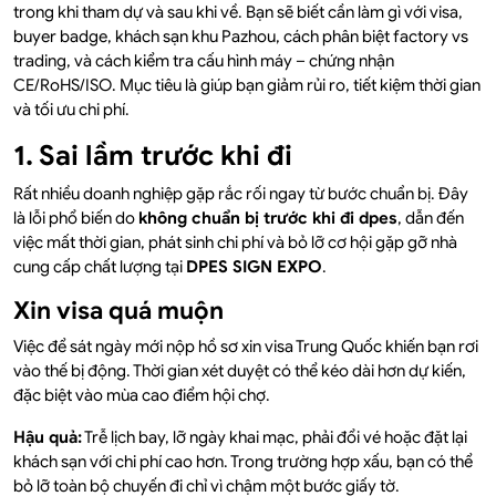
trong khi tham dự và sau khi về. Bạn sẽ biết cần làm gì với visa,
buyer badge, khách sạn khu Pazhou, cách phân biệt factory vs
trading, và cách kiểm tra cấu hình máy – chứng nhận
CE/RoHS/ISO. Mục tiêu là giúp bạn giảm rủi ro, tiết kiệm thời gian
và tối ưu chi phí.
1. Sai lầm trước khi đi
Rất nhiều doanh nghiệp gặp rắc rối ngay từ bước chuẩn bị. Đây
là lỗi phổ biến do
không chuẩn bị trước khi đi dpes
, dẫn đến
việc mất thời gian, phát sinh chi phí và bỏ lỡ cơ hội gặp gỡ nhà
cung cấp chất lượng tại
DPES SIGN EXPO
.
Xin visa quá muộn
Việc để sát ngày mới nộp hồ sơ xin visa Trung Quốc khiến bạn rơi
vào thế bị động. Thời gian xét duyệt có thể kéo dài hơn dự kiến,
đặc biệt vào mùa cao điểm hội chợ.
Hậu quả:
Trễ lịch bay, lỡ ngày khai mạc, phải đổi vé hoặc đặt lại
khách sạn với chi phí cao hơn. Trong trường hợp xấu, bạn có thể
bỏ lỡ toàn bộ chuyến đi chỉ vì chậm một bước giấy tờ.