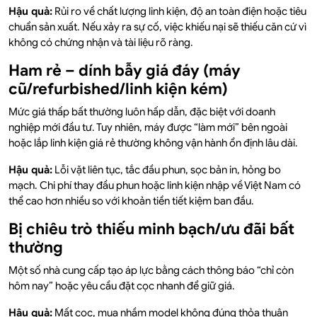
Hậu quả:
Rủi ro về chất lượng linh kiện, độ an toàn điện hoặc tiêu
chuẩn sản xuất. Nếu xảy ra sự cố, việc khiếu nại sẽ thiếu căn cứ vì
không có chứng nhận và tài liệu rõ ràng.
Ham rẻ – dính bẫy giá đáy (máy
cũ/refurbished/linh kiện kém)
Mức giá thấp bất thường luôn hấp dẫn, đặc biệt với doanh
nghiệp mới đầu tư. Tuy nhiên, máy được “làm mới” bên ngoài
hoặc lắp linh kiện giá rẻ thường không vận hành ổn định lâu dài.
Hậu quả:
Lỗi vặt liên tục, tắc đầu phun, sọc bản in, hỏng bo
mạch. Chi phí thay đầu phun hoặc linh kiện nhập về Việt Nam có
thể cao hơn nhiều so với khoản tiền tiết kiệm ban đầu.
Bị chiêu trò thiếu minh bạch/ưu đãi bất
thường
Một số nhà cung cấp tạo áp lực bằng cách thông báo “chỉ còn
hôm nay” hoặc yêu cầu đặt cọc nhanh để giữ giá.
Hậu quả:
Mất cọc, mua nhầm model không đúng thỏa thuận