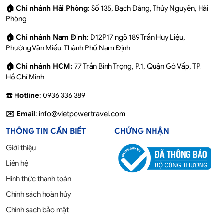
🏠 Chi nhánh Hải Phòng
: Số 135, Bạch Đằng, Thủy Nguyên, Hải
Phòng
🏠 Chi nhánh Nam Định
: D12P17 ngõ 189 Trần Huy Liệu,
Phường Văn Miếu, Thành Phố Nam Định
🏠 Chi nhánh HCM:
77 Trần Bình Trọng, P.1, Quận Gò Vấp, TP.
Hồ Chí Minh
☎️ Hotline
: 0936 336 389
✉️ Email
: info@vietpowertravel.com
THÔNG TIN CẦN BIẾT
CHỨNG NHẬN
Giới thiệu
Liên hệ
Hình thức thanh toán
Chính sách hoàn hủy
Chính sách bảo mật