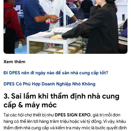
Xem thêm
Đi DPES nên đi ngày nào để săn nhà cung cấp tốt?
DPES Có Phù Hợp Doanh Nghiệp Nhỏ Không
3. Sai lầm khi thẩm định nhà cung
cấp & máy móc
Tại các hội chợ thiết bị như
DPES SIGN EXPO
, giá trị mỗi đơn
hàng có thể lên tới hàng trăm triệu hoặc vài tỷ đồng. Vì vậy, khâu
thẩm định nhà cung cấp và kiểm tra máy móc là bước quyết định