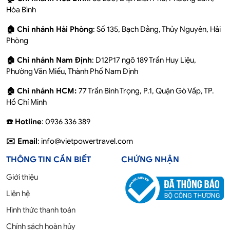
Hòa Bình
🏠 Chi nhánh Hải Phòng
: Số 135, Bạch Đằng, Thủy Nguyên, Hải
Phòng
🏠 Chi nhánh Nam Định
: D12P17 ngõ 189 Trần Huy Liệu,
Phường Văn Miếu, Thành Phố Nam Định
🏠 Chi nhánh HCM:
77 Trần Bình Trọng, P.1, Quận Gò Vấp, TP.
Hồ Chí Minh
☎️ Hotline
: 0936 336 389
✉️ Email
: info@vietpowertravel.com
THÔNG TIN CẦN BIẾT
CHỨNG NHẬN
Giới thiệu
Liên hệ
Hình thức thanh toán
Chính sách hoàn hủy