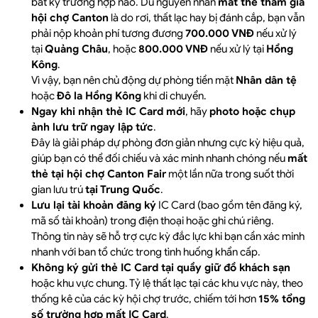
bất kỳ trường hợp nào. Dù nguyên nhân
mất thẻ tham gia
hội chợ Canton
là do rơi, thất lạc hay bị đánh cắp, bạn vẫn
phải nộp khoản phí tương đương
700.000 VNĐ
nếu xử lý
tại
Quảng Châu
, hoặc
800.000 VNĐ
nếu xử lý tại
Hồng
Kông
.
Vì vậy, bạn nên chủ động dự phòng tiền mặt
Nhân dân tệ
hoặc
Đô la Hồng Kông
khi di chuyển.
Ngay khi nhận thẻ IC Card mới
, hãy
photo hoặc chụp
ảnh lưu trữ ngay lập tức
.
Đây là giải pháp dự phòng đơn giản nhưng cực kỳ hiệu quả,
giúp bạn có thể đối chiếu và xác minh nhanh chóng nếu
mất
thẻ tại hội chợ Canton Fair
một lần nữa trong suốt thời
gian lưu trú
tại Trung Quốc
.
Lưu lại tài khoản đăng ký
IC Card (bao gồm tên đăng ký,
mã số tài khoản) trong điện thoại hoặc ghi chú riêng.
Thông tin này sẽ hỗ trợ cực kỳ đắc lực khi bạn cần xác minh
nhanh với ban tổ chức trong tình huống khẩn cấp.
Không ký gửi thẻ IC Card tại quầy giữ đồ khách sạn
hoặc khu vực chung. Tỷ lệ thất lạc tại các khu vực này, theo
thống kê của các kỳ hội chợ trước, chiếm tới hơn
15% tổng
số trường hợp mất IC Card
.