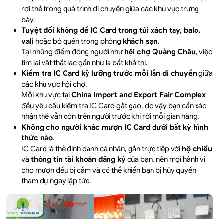
rơi thẻ trong quá trình di chuyển giữa các khu vực trưng
bày.
Tuyệt đối không để IC Card trong túi xách tay, balo,
vali
hoặc bỏ quên trong phòng
khách sạn
.
Tại những điểm đông người như
hội chợ Quảng Châu
, việc
tìm lại vật thất lạc gần như là bất khả thi.
Kiểm tra IC Card kỹ lưỡng trước mỗi lần di chuyển
giữa
các khu vực hội chợ.
Mỗi khu vực tại
China Import and Export Fair Complex
đều yêu cầu kiểm tra IC Card gắt gao, do vậy bạn cần xác
nhận thẻ vẫn còn trên người trước khi rời mỗi gian hàng.
Không cho người khác mượn IC Card dưới bất kỳ hình
thức nào
.
IC Card là thẻ định danh cá nhân, gắn trực tiếp với
hộ chiếu
và
thông tin tài khoản đăng ký
của bạn, nên mọi hành vi
cho mượn đều bị cấm và có thể khiến bạn bị hủy quyền
tham dự ngay lập tức.