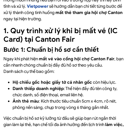
mong muốn nhưng nếu bạn rơi vào trường hợp này thì hãy bình
tĩnh và xử lý.
Vietpower
sẽ hướng dẫn bạn chi tiết từng bước để
xử lý thành công tình huống
mất thẻ tham gia hội chợ Canton
ngay tại hiện trường.
1. Quy trình xử lý khi bị mất vé (IC
Card) tại Canton Fair
Bước 1: Chuẩn bị hồ sơ cần thiết
Ngay khi phát hiện
mất vé vào cổng hội chợ Canton Fair
, bạn
cần nhanh chóng chuẩn bị đầy đủ hồ sơ theo yêu cầu.
Danh sách cụ thể bao gồm:
Hộ chiếu gốc hoặc giấy tờ cá nhân gốc
còn hiệu lực.
Danh thiếp doanh nghiệp
: Thể hiện đầy đủ tên công ty,
chức danh, số điện thoại, email liên hệ.
Ảnh thẻ màu
: Kích thước tiêu chuẩn 5cm x 4cm, rõ nét,
phông nền sáng, chụp trong vòng 6 tháng gần nhất.
Việc chuẩn bị hồ sơ kỹ lưỡng từ đầu sẽ giúp bạn rút ngắn thời
gian làm lại thẻ, hạn chế tối đa ảnh hưởng đến lịch trình
làm việc,