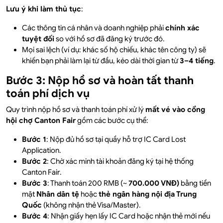
Lưu ý khi làm thủ tục
:
Các thông tin cá nhân và doanh nghiệp phải
chính xác
tuyệt đối
so với hồ sơ đã đăng ký trước đó.
Mọi sai lệch (ví dụ: khác số hộ chiếu, khác tên công ty) sẽ
khiến bạn phải làm lại từ đầu, kéo dài thời gian từ
3–4 tiếng
.
Bước 3: Nộp hồ sơ và hoàn tất thanh
toán phí dịch vụ
Quy trình nộp hồ sơ và thanh toán phí xử lý
mất vé vào cổng
hội chợ Canton Fair
gồm các bước cụ thể:
Bước 1
: Nộp đủ hồ sơ tại quầy hỗ trợ IC Card Lost
Application.
Bước 2
: Chờ xác minh tài khoản đăng ký tại hệ thống
Canton Fair.
Bước 3
: Thanh toán 200 RMB (~
700.000 VNĐ)
bằng tiền
mặt
Nhân dân tệ
hoặc
thẻ ngân hàng nội địa Trung
Quốc
(không nhận thẻ Visa/Master).
Bước 4
: Nhận giấy hẹn lấy IC Card hoặc nhận thẻ mới nếu